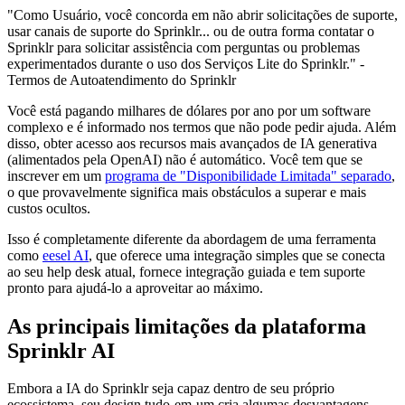
"Como Usuário, você concorda em não abrir solicitações de suporte,
usar canais de suporte do Sprinklr... ou de outra forma contatar o
Sprinklr para solicitar assistência com perguntas ou problemas
experimentados durante o uso dos Serviços Lite do Sprinklr." -
Termos de Autoatendimento do Sprinklr
Você está pagando milhares de dólares por ano por um software
complexo e é informado nos termos que não pode pedir ajuda. Além
disso, obter acesso aos recursos mais avançados de IA generativa
(alimentados pela OpenAI) não é automático. Você tem que se
inscrever em um
programa de "Disponibilidade Limitada" separado
,
o que provavelmente significa mais obstáculos a superar e mais
custos ocultos.
Isso é completamente diferente da abordagem de uma ferramenta
como
eesel AI
, que oferece uma integração simples que se conecta
ao seu help desk atual, fornece integração guiada e tem suporte
pronto para ajudá-lo a aproveitar ao máximo.
As principais limitações da plataforma
Sprinklr AI
Embora a IA do Sprinklr seja capaz dentro de seu próprio
ecossistema, seu design tudo-em-um cria algumas desvantagens