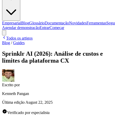
Empresarial
Blog
Glossário
Documentação
Novidades
Ferramentas
Segu
Agendar demonstração
Entrar
Começar
Todos os artigos
Blog
/
Guides
Sprinklr AI (2026): Análise de custos e
limites da plataforma CX
Escrito por
Kenneth Pangan
Última edição
August 22, 2025
Verificado por especialista