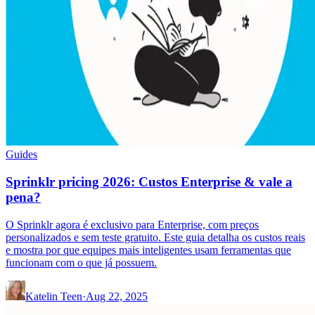
Guides
Sprinklr pricing 2026: Custos Enterprise & vale a
pena?
O Sprinklr agora é exclusivo para Enterprise, com preços
personalizados e sem teste gratuito. Este guia detalha os custos reais
e mostra por que equipes mais inteligentes usam ferramentas que
funcionam com o que já possuem.
Katelin Teen
·
Aug 22, 2025