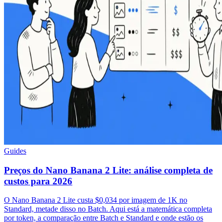
Guides
Preços do Nano Banana 2 Lite: análise completa de
custos para 2026
O Nano Banana 2 Lite custa $0,034 por imagem de 1K no
Standard, metade disso no Batch. Aqui está a matemática completa
por token, a comparação entre Batch e Standard e onde estão os