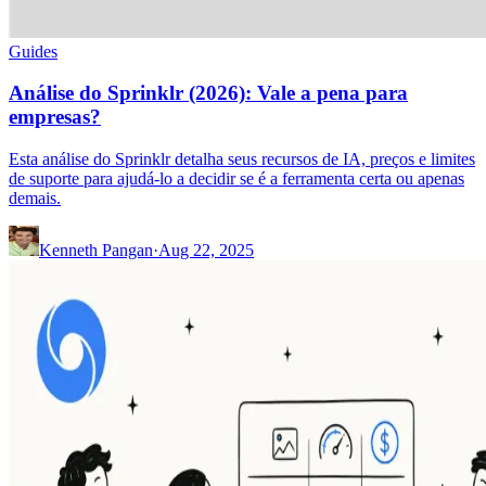
Guides
Análise do Sprinklr (2026): Vale a pena para
empresas?
Esta análise do Sprinklr detalha seus recursos de IA, preços e limites
de suporte para ajudá-lo a decidir se é a ferramenta certa ou apenas
demais.
Kenneth Pangan
·
Aug 22, 2025