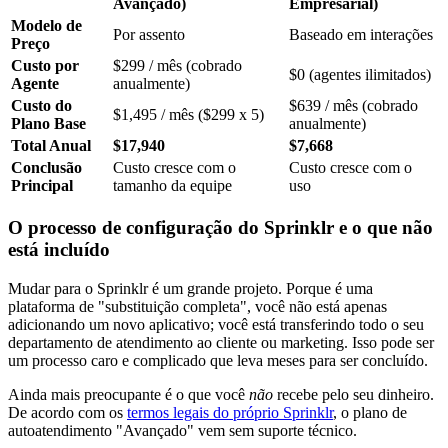
Avançado)
Empresarial)
Modelo de
Por assento
Baseado em interações
Preço
Custo por
$299 / mês (cobrado
$0 (agentes ilimitados)
Agente
anualmente)
Custo do
$639 / mês (cobrado
$1,495 / mês ($299 x 5)
Plano Base
anualmente)
Total Anual
$17,940
$7,668
Conclusão
Custo cresce com o
Custo cresce com o
Principal
tamanho da equipe
uso
O processo de configuração do Sprinklr e o que não
está incluído
Mudar para o Sprinklr é um grande projeto. Porque é uma
plataforma de "substituição completa", você não está apenas
adicionando um novo aplicativo; você está transferindo todo o seu
departamento de atendimento ao cliente ou marketing. Isso pode ser
um processo caro e complicado que leva meses para ser concluído.
Ainda mais preocupante é o que você
não
recebe pelo seu dinheiro.
De acordo com os
termos legais do próprio Sprinklr
, o plano de
autoatendimento "Avançado" vem sem suporte técnico.