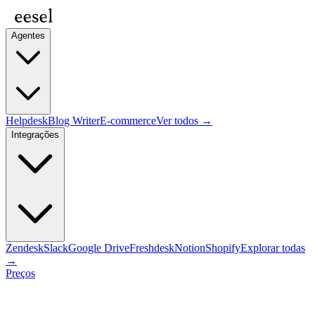
Agentes
Helpdesk
Blog Writer
E-commerce
Ver todos →
Integrações
Zendesk
Slack
Google Drive
Freshdesk
Notion
Shopify
Explorar todas
→
Preços