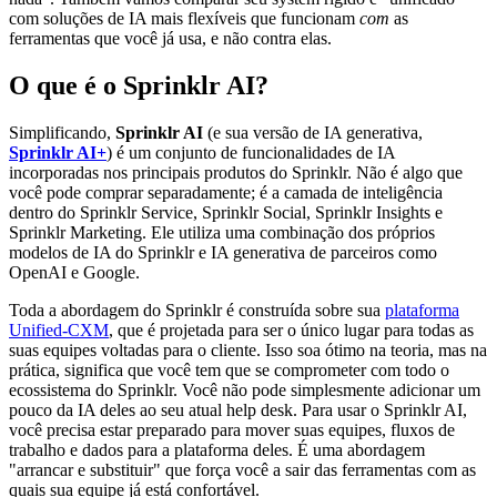
com soluções de IA mais flexíveis que funcionam
com
as
ferramentas que você já usa, e não contra elas.
O que é o Sprinklr AI?
Simplificando,
Sprinklr AI
(e sua versão de IA generativa,
Sprinklr AI+
) é um conjunto de funcionalidades de IA
incorporadas nos principais produtos do Sprinklr. Não é algo que
você pode comprar separadamente; é a camada de inteligência
dentro do Sprinklr Service, Sprinklr Social, Sprinklr Insights e
Sprinklr Marketing. Ele utiliza uma combinação dos próprios
modelos de IA do Sprinklr e IA generativa de parceiros como
OpenAI e Google.
Toda a abordagem do Sprinklr é construída sobre sua
plataforma
Unified-CXM
, que é projetada para ser o único lugar para todas as
suas equipes voltadas para o cliente. Isso soa ótimo na teoria, mas na
prática, significa que você tem que se comprometer com todo o
ecossistema do Sprinklr. Você não pode simplesmente adicionar um
pouco da IA deles ao seu atual help desk. Para usar o Sprinklr AI,
você precisa estar preparado para mover suas equipes, fluxos de
trabalho e dados para a plataforma deles. É uma abordagem
"arrancar e substituir" que força você a sair das ferramentas com as
quais sua equipe já está confortável.