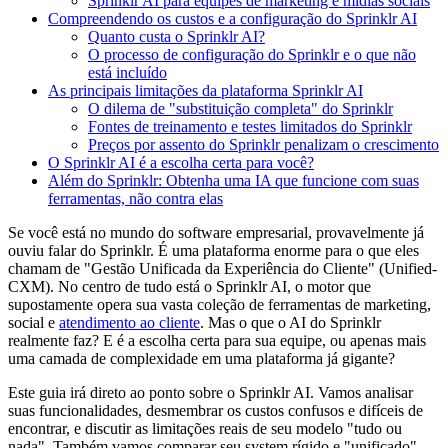
Sprinklr AI para equipes de marketing e mídias sociais
Compreendendo os custos e a configuração do Sprinklr AI
Quanto custa o Sprinklr AI?
O processo de configuração do Sprinklr e o que não
está incluído
As principais limitações da plataforma Sprinklr AI
O dilema de "substituição completa" do Sprinklr
Fontes de treinamento e testes limitados do Sprinklr
Preços por assento do Sprinklr penalizam o crescimento
O Sprinklr AI é a escolha certa para você?
Além do Sprinklr: Obtenha uma IA que funcione com suas
ferramentas, não contra elas
Se você está no mundo do software empresarial, provavelmente já
ouviu falar do Sprinklr. É uma plataforma enorme para o que eles
chamam de "Gestão Unificada da Experiência do Cliente" (Unified-
CXM). No centro de tudo está o Sprinklr AI, o motor que
supostamente opera sua vasta coleção de ferramentas de marketing,
social e
atendimento ao cliente
. Mas o que o AI do Sprinklr
realmente faz? E é a escolha certa para sua equipe, ou apenas mais
uma camada de complexidade em uma plataforma já gigante?
Este guia irá direto ao ponto sobre o Sprinklr AI. Vamos analisar
suas funcionalidades, desmembrar os custos confusos e difíceis de
encontrar, e discutir as limitações reais de seu modelo "tudo ou
nada". Também vamos comparar seu system rígido e "unificado"