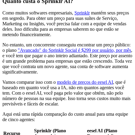
Quanto custa o Sprinklr AI?
Como muitos softwares empresariais,
Sprinklr
mantém seus preços
em segredo. Para obter um preço para suas suítes de Serviço,
Marketing ou Insights, você precisa falar com a equipe de vendas
deles. Isso dificulta para as empresas saberem no que estão se
metendo financeiramente.
No entanto, um concorrente conseguiu encontrar um preço público:
o plano
"Avançado" do Sprinklr Social é $299 por usuário, por mês
,
e você tem que pagar o ano inteiro adiantado. Este preço por assento
é um grande problema para empresas que estão crescendo. Toda vez
que você contrata um novo agente, sua conta de software aumenta
significativamente.
Vamos comparar isso com o
modelo de preços do eesel AI
, que é
baseado em quanto você usa a IA, não em quantos agentes você
tem. Com o eesel AI, você paga pelo valor que obtém, não pelo
número de pessoas na sua equipe. Isso torna seus custos muito mais
previsíveis e fáceis de escalar.
Aqui está uma rápida comparação do custo anual para uma equipe
de cinco agentes:
Sprinklr (Plano
eesel AI (Plano
Recurso