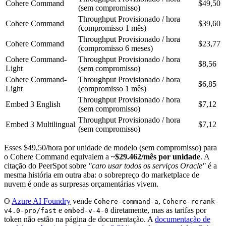
Cohere Command
$49,50
(sem compromisso)
Throughput Provisionado / hora
Cohere Command
$39,60
(compromisso 1 mês)
Throughput Provisionado / hora
Cohere Command
$23,77
(compromisso 6 meses)
Cohere Command-
Throughput Provisionado / hora
$8,56
Light
(sem compromisso)
Cohere Command-
Throughput Provisionado / hora
$6,85
Light
(compromisso 1 mês)
Throughput Provisionado / hora
Embed 3 English
$7,12
(sem compromisso)
Throughput Provisionado / hora
Embed 3 Multilingual
$7,12
(sem compromisso)
Esses $49,50/hora por unidade de modelo (sem compromisso) para
o Cohere Command equivalem a
~$29.462/mês por unidade
. A
citação do PeerSpot sobre
"caro usar todos os serviços Oracle"
é a
mesma história em outra aba: o sobrepreço do marketplace de
nuvem é onde as surpresas orçamentárias vivem.
O
Azure AI Foundry
vende
,
Cohere-command-a
Cohere-rerank-
e
diretamente, mas as tarifas por
v4.0-pro/fast
embed-v-4-0
token não estão na página de documentação. A
documentação de