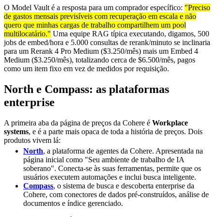
O Model Vault é a resposta para um comprador específico:
"Preciso
de gastos mensais previsíveis com recuperação em escala e não
quero que minhas cargas de trabalho compartilhem um pool
multilocatário."
Uma equipe RAG típica executando, digamos, 500
jobs de embed/hora e 5.000 consultas de rerank/minuto se inclinaria
para um Rerank 4 Pro Medium ($3.250/mês) mais um Embed 4
Medium ($3.250/mês), totalizando cerca de $6.500/mês, pagos
como um item fixo em vez de medidos por requisição.
North e Compass: as plataformas
enterprise
A primeira aba da página de preços da Cohere é
Workplace
systems
, e é a parte mais opaca de toda a história de preços. Dois
produtos vivem lá:
North
, a plataforma de agentes da Cohere. Apresentada na
página inicial como "Seu ambiente de trabalho de IA
soberano". Conecta-se às suas ferramentas, permite que os
usuários executem automações e inclui busca inteligente.
Compass
, o sistema de busca e descoberta enterprise da
Cohere, com conectores de dados pré-construídos, análise de
documentos e índice gerenciado.