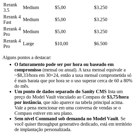
Rerank
Medium
$5,00
$3.250
3.5
Rerank 4
Medium
$5,00
$3.250
Fast
Rerank 4
Medium
$5,00
$3.250
Pro
Rerank 4
Large
$10,00
$6.500
Pro
Alguns pontos a destacar:
O faturamento pode ser por hora ou baseado em
compromisso
(mensal ou anual). A taxa mensal equivale a
~$8,33/hora em 30×24, então a taxa mensal comprometida só
é mais barata que por hora se o uso superar cerca de 60 a 80%
do mês.
Um ponto de dados separado do Sanity CMS
lista um
preço do Model Vault vinculado ao Compass de
$3,75/hora
por instância
, que não aparece na tabela principal acima.
Vale a pena mencionar em uma conversa de vendas se o
Compass estiver em seu plano.
Sem nível Command sob demanda no Model Vault
. Se
você quiser throughput generativo dedicado, está em território
de implantação personalizada.