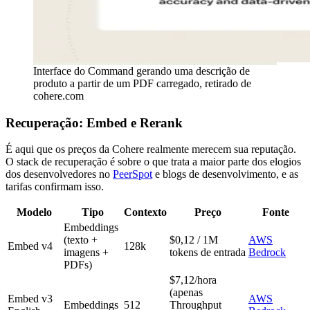
Interface do Command gerando uma descrição de
produto a partir de um PDF carregado, retirado de
cohere.com
Recuperação: Embed e Rerank
É aqui que os preços da Cohere realmente merecem sua reputação.
O stack de recuperação é sobre o que trata a maior parte dos elogios
dos desenvolvedores no
PeerSpot
e blogs de desenvolvimento, e as
tarifas confirmam isso.
Modelo
Tipo
Contexto
Preço
Fonte
Embeddings
(texto +
$0,12 / 1M
AWS
Embed v4
128k
imagens +
tokens de entrada
Bedrock
PDFs)
$7,12/hora
(apenas
Embed v3
AWS
Embeddings
512
Throughput