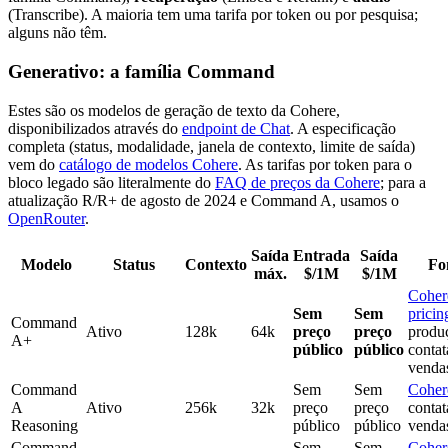
(Transcribe). A maioria tem uma tarifa por token ou por pesquisa;
alguns não têm.
Generativo: a família Command
Estes são os modelos de geração de texto da Cohere,
disponibilizados através do
endpoint de Chat
. A especificação
completa (status, modalidade, janela de contexto, limite de saída)
vem do
catálogo de modelos Cohere
. As tarifas por token para o
bloco legado são literalmente do
FAQ de preços da Cohere
; para a
atualização R/R+ de agosto de 2024 e Command A, usamos o
OpenRouter
.
Saída
Entrada
Saída
Modelo
Status
Contexto
Fo
máx.
$/1M
$/1M
Coher
Sem
Sem
pricin
Command
Ativo
128k
64k
preço
preço
produ
A+
público
público
contat
venda
Command
Sem
Sem
Coher
A
Ativo
256k
32k
preço
preço
contat
Reasoning
público
público
venda
Command
Sem
Sem
Coher