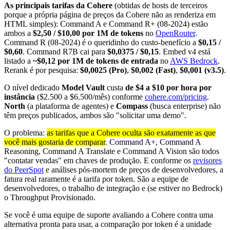
As principais tarifas da Cohere
(obtidas de hosts de terceiros
porque a própria página de preços da Cohere não as renderiza em
HTML simples): Command A e Command R+ (08-2024) estão
ambos a
$2,50 / $10,00 por 1M de tokens
no
OpenRouter
.
Command R (08-2024) é o queridinho do custo-benefício a
$0,15 /
$0,60
. Command R7B cai para
$0,0375 / $0,15
. Embed v4 está
listado a
~$0,12 por 1M de tokens de entrada
no
AWS Bedrock
.
Rerank é por pesquisa:
$0,0025 (Pro)
,
$0,002 (Fast)
,
$0,001 (v3.5)
.
O nível dedicado
Model Vault
custa
de $4 a $10 por hora por
instância
($2.500 a $6.500/mês) conforme
cohere.com/pricing
.
North
(a plataforma de agentes) e
Compass
(busca enterprise) não
têm preços publicados, ambos são "solicitar uma demo".
O problema:
as tarifas que a Cohere oculta são exatamente as que
você mais gostaria de comparar
. Command A+, Command A
Reasoning, Command A Translate e Command A Vision são todos
"contatar vendas" em chaves de produção. E conforme os
revisores
do PeerSpot
e análises pós-mortem de preços de desenvolvedores, a
fatura real raramente é a tarifa por token. São a equipe de
desenvolvedores, o trabalho de integração e (se estiver no Bedrock)
o Throughput Provisionado.
Se você é uma equipe de suporte avaliando a Cohere contra uma
alternativa pronta para usar, a comparação por token é a unidade