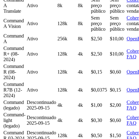
A
Ativo
8k
8k
preço
preço
contat
Translate
público
público
venda
Sem
Sem
Coher
Command
Ativo
128k
8k
preço
preço
contat
A Vision
público
público
venda
Command
Ativo
256k
8k
$2,50
$10,00
OpenR
A
Command
Coher
R+ (08-
Ativo
128k
4k
$2,50
$10,00
FAQ
2024)
Command
R (08-
Ativo
128k
4k
$0,15
$0,60
OpenR
2024)
Command
R7B (12-
Ativo
128k
4k
$0,0375
$0,15
OpenR
2024)
Command
Descontinuado
Coher
4k
4k
$1,00
$2,00
(legado)
2025-09-15
FAQ
Command-
Descontinuado
Coher
light
4k
4k
$0,30
$0,60
2025-09-15
FAQ
(legado)
Command
Descontinuado
Coher
128k
4k
$0,50
$1,50
R 03-2024
2025-09-15
FAQ