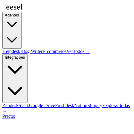
Agentes
Helpdesk
Blog Writer
E-commerce
Ver todos →
Integrações
Zendesk
Slack
Google Drive
Freshdesk
Notion
Shopify
Explorar todas
→
Preços