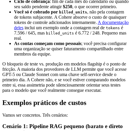
Ciclo de cobrança
: fim de cada mês do calendário
ou
quando
seu saldo pendente atingir
$250
, o que ocorrer primeiro.
Você só é cobrado por
, não pela contagem
billed_units
de tokens subjacente. A Cohere absorve o custo de quaisquer
tokens de controle adicionados internamente.
A documentação
deles
inclui um exemplo onde a contagem real de
é
tokens
7.596 / 645, mas
é 6.772 / 248. Pequeno mas
billed_units
real.
As contas começam como pessoais
; você precisa configurar
uma organização se quiser faturamento compartilhado entre
membros da equipe.
O bloqueio de teste vs. produção em modelos flagship é o ponto de
fricção. A maioria dos provedores de LLM permite que você acesse
GPT-5 ou Claude Sonnet com uma chave self-service desde o
primeiro dia. A Cohere não, e se você estiver comparando modelos
entre si, essa assimetria pode silenciosamente orientar seus testes
para o modelo que você realmente consegue executar.
Exemplos práticos de custos
Vamos ser concretos. Três cenários:
Cenário 1: Pipeline RAG pequeno (barato e direto