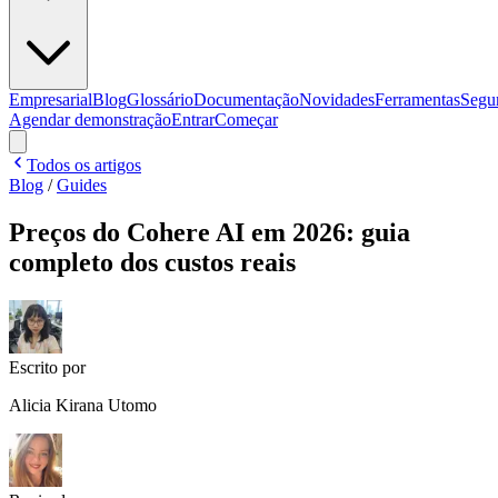
Empresarial
Blog
Glossário
Documentação
Novidades
Ferramentas
Segu
Agendar demonstração
Entrar
Começar
Todos os artigos
Blog
/
Guides
Preços do Cohere AI em 2026: guia
completo dos custos reais
Escrito por
Alicia Kirana Utomo