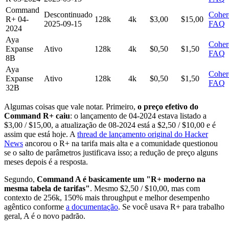
Command
Descontinuado
Coher
R+ 04-
128k
4k
$3,00
$15,00
2025-09-15
FAQ
2024
Aya
Coher
Expanse
Ativo
128k
4k
$0,50
$1,50
FAQ
8B
Aya
Coher
Expanse
Ativo
128k
4k
$0,50
$1,50
FAQ
32B
Algumas coisas que vale notar. Primeiro,
o preço efetivo do
Command R+ caiu
: o lançamento de 04-2024 estava listado a
$3,00 / $15,00, a atualização de 08-2024 está a $2,50 / $10,00 e é
assim que está hoje. A
thread de lançamento original do Hacker
News
ancorou o R+ na tarifa mais alta e a comunidade questionou
se o salto de parâmetros justificava isso; a redução de preço alguns
meses depois é a resposta.
Segundo,
Command A é basicamente um "R+ moderno na
mesma tabela de tarifas"
. Mesmo $2,50 / $10,00, mas com
contexto de 256k, 150% mais throughput e melhor desempenho
agêntico conforme
a documentação
. Se você usava R+ para trabalho
geral, A é o novo padrão.