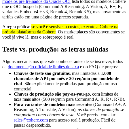
modelos pré-treinados do Oracle OCI
lista todos os modelos Cohere
que o OCI hospeda (Command A Reasoning, A Vision, A, R+, R,
variantes Embed v4 + v3, Rerank 4, Rerank 3.5), mas novamente as
tarifas estão em uma página de preços separada.
A regra prática:
se você é sensível a custos, execute a Cohere na
própria plataforma da Cohere
. Os marketplaces são convenientes se
você já vive lá, mas o sobrepreço é real.
Teste vs. produção: as letras miúdas
Alguns mecanismos que vale conhecer antes de se inscrever, todos
da
documentação oficial de limites de taxa
e do FAQ de preços:
Chaves de teste são gratuitas
, mas limitadas a
1.000
chamadas de API por mês
e
20 req/min por modelo de
chat
. São explicitamente proibidas para produção ou uso
comercial.
Chaves de produção são pay-as-you-go
, com limites de
taxa mais altos (500 req/min para Command A, R, R+, R7B).
Para variantes de modelos mais recentes
(Command A+, A
Reasoning, A Translate, A Vision),
as chaves de produção se
comportam como chaves de teste
. Você precisa contatar
sales@cohere.com
para acesso real à produção. Fácil de
passar despercebido.