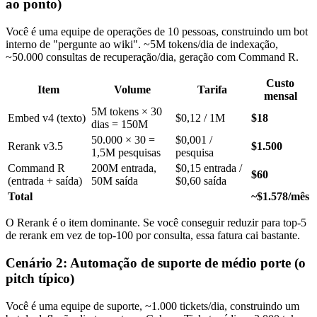
ao ponto)
Você é uma equipe de operações de 10 pessoas, construindo um bot
interno de "pergunte ao wiki". ~5M tokens/dia de indexação,
~50.000 consultas de recuperação/dia, geração com Command R.
Custo
Item
Volume
Tarifa
mensal
5M tokens × 30
Embed v4 (texto)
$0,12 / 1M
$18
dias = 150M
50.000 × 30 =
$0,001 /
Rerank v3.5
$1.500
1,5M pesquisas
pesquisa
Command R
200M entrada,
$0,15 entrada /
$60
(entrada + saída)
50M saída
$0,60 saída
Total
~$1.578/mês
O Rerank é o item dominante. Se você conseguir reduzir para top-5
de rerank em vez de top-100 por consulta, essa fatura cai bastante.
Cenário 2: Automação de suporte de médio porte (o
pitch típico)
Você é uma equipe de suporte, ~1.000 tickets/dia, construindo um