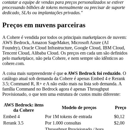
contatar a equipe de vendas para preços personalizados se estiver
processando bilhões de tokens mensalmente ou precisar de suporte
dedicado, SLAs ou implantações privadas."
Preços em nuvens parceiras
A Cohere é vendida por todos os principais marketplaces de nuvem:
AWS Bedrock, Amazon SageMaker, Microsoft Azure (AI
Foundry), Oracle Cloud Infrastructure, Google Cloud, IBM Cloud,
Tencent Cloud, Alibaba Cloud. Os preços em cada um são definidos
pelo marketplace, não pela Cohere, e nem sempre são idênticos ao
cohere.com.
A coisa mais surpreendente é que
o AWS Bedrock foi reduzido
. O
catálogo atual sob demanda da Cohere é apenas Embed 4 e Rerank
3.5; Command R, R+ e A não estão mais na lista sob demanda. A
família Command no Bedrock agora é apenas Throughput
Provisionado, o que tem uma estrutura de custos muito diferente:
AWS Bedrock: itens
Modelo de preços
Preço
da Cohere
Embed 4
Por 1M tokens de entrada
$0,12
Rerank 3.5
Por 1.000 consultas
$2,00
Throughput Provisionado / hora