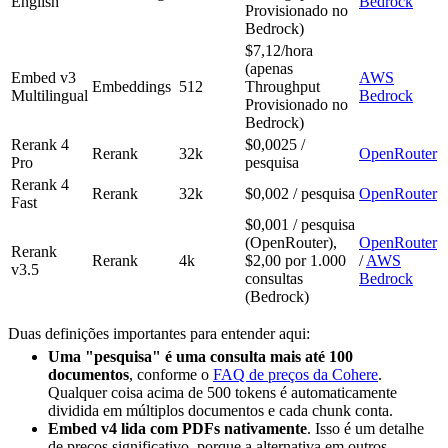
English
Bedrock
Provisionado no
Bedrock)
$7,12/hora
(apenas
Embed v3
AWS
Embeddings
512
Throughput
Multilingual
Bedrock
Provisionado no
Bedrock)
Rerank 4
$0,0025 /
Rerank
32k
OpenRouter
Pro
pesquisa
Rerank 4
Rerank
32k
$0,002 / pesquisa
OpenRouter
Fast
$0,001 / pesquisa
(OpenRouter),
OpenRouter
Rerank
Rerank
4k
$2,00 por 1.000
/
AWS
v3.5
consultas
Bedrock
(Bedrock)
Duas definições importantes para entender aqui:
Uma "pesquisa" é uma consulta mais até 100
documentos
, conforme o
FAQ de preços da Cohere
.
Qualquer coisa acima de 500 tokens é automaticamente
dividida em múltiplos documentos e cada chunk conta.
Embed v4 lida com PDFs nativamente
. Isso é um detalhe
de preços significativo, porque a alternativa em outros