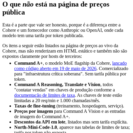
O que
não
está na página de preços
pública
Esta é a parte que vale ser honesto, porque é a diferença entre a
Cohere e um fornecedor como Anthropic ou OpenAI, onde cada
modelo tem uma tarifa por token publicada.
Os itens a seguir estão listados na página de preços ao vivo da
Cohere, mas não renderizam em HTML estático e também não são
expostos claramente por hosts de terceiros:
Command A+
, o modelo MoE flagship da Cohere,
lançado
como código aberto em 19 de maio de 2026
. Comercializado
para "infraestrutura crítica soberana". Sem tarifa pública por
token.
Command A Reasoning, Translate e Vision
, todos
"contatar vendas" em chaves de produção conforme a
documentação de limites de taxa
. As chaves de teste estão
limitadas a 20 req/min e 1.000 chamadas/mês.
Taxas de fine-tuning
(treinamento, hospedagem, serviço).
Preços por imagem
para Command A Vision e as entradas
de imagem do Command A+.
Descontos da API em lote
, listados mas sem tarifa explícita.
North-Mini-Code-1.0
, aparece nas tabelas de limites de taxa;
tarifa por token não exposta.