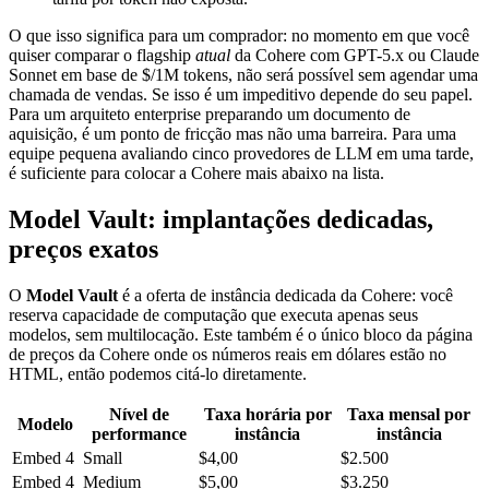
O que isso significa para um comprador: no momento em que você
quiser comparar o flagship
atual
da Cohere com GPT-5.x ou Claude
Sonnet em base de $/1M tokens, não será possível sem agendar uma
chamada de vendas. Se isso é um impeditivo depende do seu papel.
Para um arquiteto enterprise preparando um documento de
aquisição, é um ponto de fricção mas não uma barreira. Para uma
equipe pequena avaliando cinco provedores de LLM em uma tarde,
é suficiente para colocar a Cohere mais abaixo na lista.
Model Vault: implantações dedicadas,
preços exatos
O
Model Vault
é a oferta de instância dedicada da Cohere: você
reserva capacidade de computação que executa apenas seus
modelos, sem multilocação. Este também é o único bloco da página
de preços da Cohere onde os números reais em dólares estão no
HTML, então podemos citá-lo diretamente.
Nível de
Taxa horária por
Taxa mensal por
Modelo
performance
instância
instância
Embed 4
Small
$4,00
$2.500
Embed 4
Medium
$5,00
$3.250