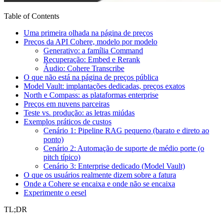
Table of Contents
Uma primeira olhada na página de preços
Preços da API Cohere, modelo por modelo
Generativo: a família Command
Recuperação: Embed e Rerank
Áudio: Cohere Transcribe
O que não está na página de preços pública
Model Vault: implantações dedicadas, preços exatos
North e Compass: as plataformas enterprise
Preços em nuvens parceiras
Teste vs. produção: as letras miúdas
Exemplos práticos de custos
Cenário 1: Pipeline RAG pequeno (barato e direto ao
ponto)
Cenário 2: Automação de suporte de médio porte (o
pitch típico)
Cenário 3: Enterprise dedicado (Model Vault)
O que os usuários realmente dizem sobre a fatura
Onde a Cohere se encaixa e onde não se encaixa
Experimente o eesel
TL;DR