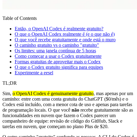
Table of Contents
Então, o OpenAI Codex é realmente gratuito?
O que o OpenAI Codex realmente é (e o que não é)
O que você recebe gratuitamente e onde está o muro
O caminho gratuito vs o caminho "gratuito"
Os limites: uma janela contínua de 5 horas
Como começar a usar o Codex gratuitamente
Formas gratuitas de aproveitar mais o Codex
O que o Codex gratuito significa para equipes
Experimente a eesel
TL;DR
Sim,
o OpenAI Codex é genuinamente gratuito
, mas apenas por um
caminho: entre com uma conta gratuita do ChatGPT ($0/mês) e o
Codex está incluído, com a menor cota de uso e apenas para tarefas
de programação locais. O que você
não
recebe gratuitamente são as
funcionalidades em nuvem que fazem o Codex parecer um
companheiro de equipe: revisão de código do GitHub, Slack e
tarefas em nuvem, que começam no plano Plus de $20.
O outro caminho "gratuito" confunde as pessoas. A CLI do Codex é