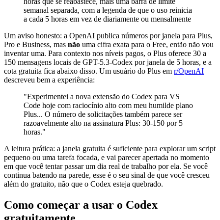
horas que se reabastece, mais uma barra de limite
semanal separada, com a legenda de que o uso reinicia
a cada 5 horas em vez de diariamente ou mensalmente
Um aviso honesto: a OpenAI publica números por janela para Plus,
Pro e Business, mas
não
uma cifra exata para o Free, então não vou
inventar uma. Para contexto nos níveis pagos, o Plus oferece 30 a
150 mensagens locais de GPT-5.3-Codex por janela de 5 horas, e a
cota gratuita fica abaixo disso. Um usuário do Plus em
r/OpenAI
descreveu bem a experiência:
"Experimentei a nova extensão do Codex para VS
Code hoje com raciocínio alto com meu humilde plano
Plus... O número de solicitações também parece ser
razoavelmente alto na assinatura Plus: 30-150 por 5
horas."
A leitura prática: a janela gratuita é suficiente para explorar um script
pequeno ou uma tarefa focada, e vai parecer apertada no momento
em que você tentar passar um dia real de trabalho por ela. Se você
continua batendo na parede, esse é o seu sinal de que você cresceu
além do gratuito, não que o Codex esteja quebrado.
Como começar a usar o Codex
gratuitamente