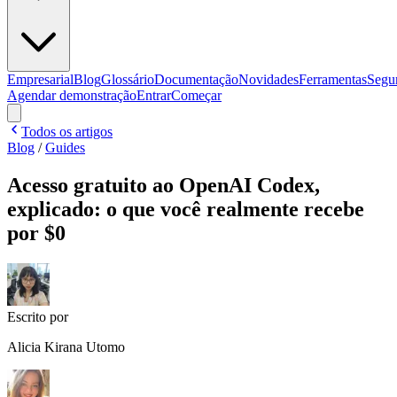
Empresarial
Blog
Glossário
Documentação
Novidades
Ferramentas
Segu
Agendar demonstração
Entrar
Começar
Todos os artigos
Blog
/
Guides
Acesso gratuito ao OpenAI Codex,
explicado: o que você realmente recebe
por $0
Escrito por
Alicia Kirana Utomo