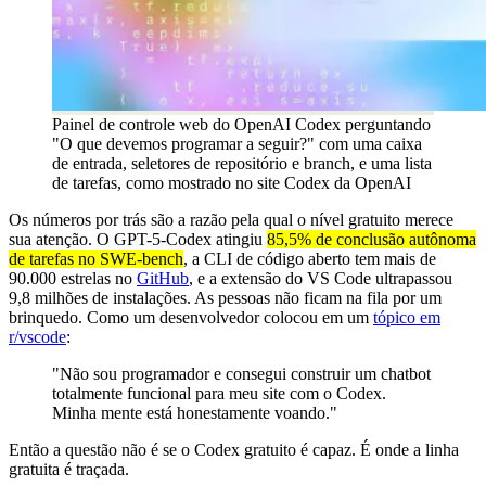
Painel de controle web do OpenAI Codex perguntando
"O que devemos programar a seguir?" com uma caixa
de entrada, seletores de repositório e branch, e uma lista
de tarefas, como mostrado no site Codex da OpenAI
Os números por trás são a razão pela qual o nível gratuito merece
sua atenção. O GPT-5-Codex atingiu
85,5% de conclusão autônoma
de tarefas no SWE-bench
, a CLI de código aberto tem mais de
90.000 estrelas no
GitHub
, e a extensão do VS Code ultrapassou
9,8 milhões de instalações. As pessoas não ficam na fila por um
brinquedo. Como um desenvolvedor colocou em um
tópico em
r/vscode
:
"Não sou programador e consegui construir um chatbot
totalmente funcional para meu site com o Codex.
Minha mente está honestamente voando."
Então a questão não é se o Codex gratuito é capaz. É onde a linha
gratuita é traçada.