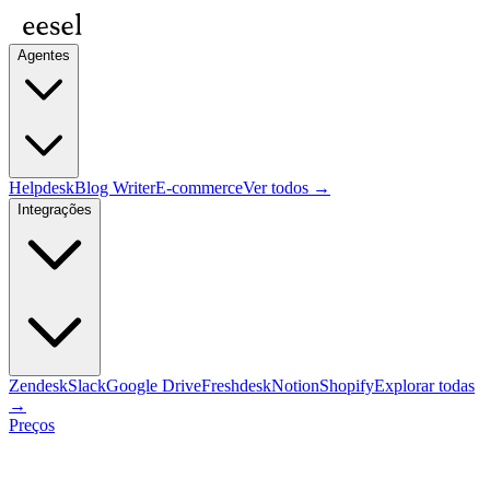
Agentes
Helpdesk
Blog Writer
E-commerce
Ver todos →
Integrações
Zendesk
Slack
Google Drive
Freshdesk
Notion
Shopify
Explorar todas
→
Preços