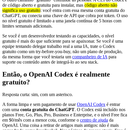
de código aberto e gratuita para instalar, mas
código aberto não
significa uso gratuito
: você entra com essa mesma conta gratuita do
ChatGPT, ou conecta uma chave de API que cobra por token. O uso
no nível gratuito é limitado a uma janela contínua de 5 horas com
limites semanais adicionais.
Se você é um desenvolvedor testando as capacidades, o nível
gratuito é mais do que suficiente para se apaixonar. Se você é uma
equipe tentando delegar trabalho real a uma IA, trate o Codex
gratuito como um try-before-you-buy, não um plano de produção,
da mesma forma que você testaria um
companheiro de IA
para
suporte ou conteúdo antes de integrá-lo ao seu stack.
Então, o OpenAI Codex é realmente
gratuito?
Resposta curta: sim, com um asterisco.
A forma limpa e sem pagamento de usar
OpenAI Codex
é entrar
com uma
conta gratuita do ChatGPT
. O Codex está incluído nos
planos Free, Go, Plus, Pro, Business e Enterprise, e o nível Free fica
em $0/mês com a menor cota, conforme o
centro de ajuda
da
OpenAI. Uma coisa a retirar de artigos mais antigos: não é mais