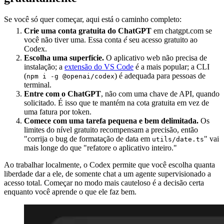
Se você só quer começar, aqui está o caminho completo:
Crie uma conta gratuita do ChatGPT
em chatgpt.com se
você não tiver uma. Essa conta
é
seu acesso gratuito ao
Codex.
Escolha uma superfície.
O aplicativo web não precisa de
instalação; a
extensão do VS Code
é a mais popular; a CLI
(
) é adequada para pessoas de
npm i -g @openai/codex
terminal.
Entre com o ChatGPT
, não com uma chave de API, quando
solicitado. É isso que te mantém na cota gratuita em vez de
uma fatura por token.
Comece com uma tarefa pequena e bem delimitada.
Os
limites do nível gratuito recompensam a precisão, então
"corrija o bug de formatação de data em
" vai
utils/date.ts
mais longe do que "refatore o aplicativo inteiro."
Ao trabalhar localmente, o Codex permite que você escolha quanta
liberdade dar a ele, de somente chat a um agente supervisionado a
acesso total. Começar no modo mais cauteloso é a decisão certa
enquanto você aprende o que ele faz bem.