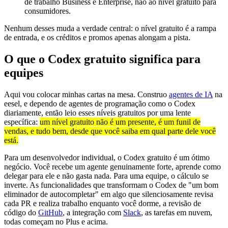
de trabalho Business e Enterprise, não ao nível gratuito para
consumidores.
Nenhum desses muda a verdade central: o nível gratuito é a rampa
de entrada, e os créditos e promos apenas alongam a pista.
O que o Codex gratuito significa para
equipes
Aqui vou colocar minhas cartas na mesa. Construo
agentes de IA
na
eesel, e dependo de agentes de programação como o Codex
diariamente, então leio esses níveis gratuitos por uma lente
específica:
um nível gratuito não é um presente, é um funil de
vendas, e tudo bem, desde que você saiba em qual parte dele você
está.
Para um desenvolvedor individual, o Codex gratuito é um ótimo
negócio. Você recebe um agente genuinamente forte, aprende como
delegar para ele e não gasta nada. Para uma equipe, o cálculo se
inverte. As funcionalidades que transformam o Codex de "um bom
eliminador de autocompletar" em algo que silenciosamente revisa
cada PR e realiza trabalho enquanto você dorme, a revisão de
código do
GitHub
, a integração com
Slack
, as tarefas em nuvem,
todas começam no Plus e acima.