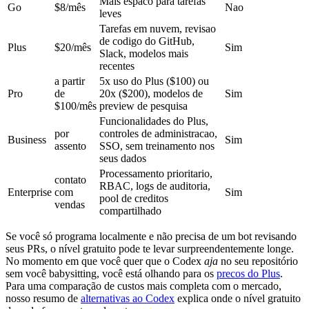
Mais espaco para tarefas
Go
$8/mês
Nao
leves
Tarefas em nuvem, revisao
de codigo do GitHub,
Plus
$20/mês
Sim
Slack, modelos mais
recentes
a partir
5x uso do Plus ($100) ou
Pro
de
20x ($200), modelos de
Sim
$100/mês
preview de pesquisa
Funcionalidades do Plus,
por
controles de administracao,
Business
Sim
assento
SSO, sem treinamento nos
seus dados
Processamento prioritario,
contato
RBAC, logs de auditoria,
Enterprise
com
Sim
pool de creditos
vendas
compartilhado
Se você só programa localmente e não precisa de um bot revisando
seus PRs, o nível gratuito pode te levar surpreendentemente longe.
No momento em que você quer que o Codex
aja
no seu repositório
sem você babysitting, você está olhando para os
precos do Plus
.
Para uma comparação de custos mais completa com o mercado,
nosso resumo de
alternativas ao Codex
explica onde o nível gratuito