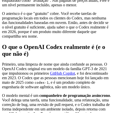
enquadrado como "avaliação". Nas páginas de preços atuais, Free é
um nível permanente incluído, apenas o menor.
O asterisco é o que "gratuito" cobre. Você recebe tarefas de
programação locais em todos os clientes do Codex, mas nenhuma
das funcionalidades baseadas em nuvem. Então, antes de decidir se
o nível gratuito é suficiente, ajuda saber o que o Codex realmente é
em 2026, porque é um produto muito diferente daquele que
compartilha seu nome.
O que o OpenAI Codex realmente é (e o
que não é)
Primeiro, uma limpeza de nome que ainda confunde as pessoas. O
OpenAI Codex original era um modelo da família GPT-3 de 2021
que impulsionou os primeiros
GitHub Copilot
, e foi descontinuado
em 2023. O Codex que as pessoas mencionam hoje foi lançado em
maio de 2025 como
, e é um produto completo de
codex-1
engenharia de software agêntica, não um modelo único.
O modelo mental é um
companheiro de programação assíncrono
.
Você delega uma tarefa, uma funcionalidade, uma refatoração, uma
correção de bug, uma revisão de pull request, e o Codex trabalha de
forma independente em um ambiente isolado, depois retorna com