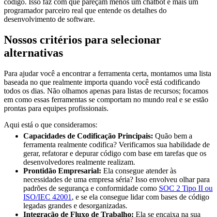
código. Isso faz com que pareçam menos um chatbot e mais um
programador parceiro real que entende os detalhes do
desenvolvimento de software.
Nossos critérios para selecionar
alternativas
Para ajudar você a encontrar a ferramenta certa, montamos uma lista
baseada no que realmente importa quando você está codificando
todos os dias. Não olhamos apenas para listas de recursos; focamos
em como essas ferramentas se comportam no mundo real e se estão
prontas para equipes profissionais.
Aqui está o que consideramos:
Capacidades de Codificação Principais:
Quão bem a
ferramenta realmente codifica? Verificamos sua habilidade de
gerar, refatorar e depurar código com base em tarefas que os
desenvolvedores realmente realizam.
Prontidão Empresarial:
Ela consegue atender às
necessidades de uma empresa séria? Isso envolveu olhar para
padrões de segurança e conformidade como
SOC 2 Tipo II ou
ISO/IEC 42001
, e se ela consegue lidar com bases de código
legadas grandes e desorganizadas.
Integração de Fluxo de Trabalho:
Ela se encaixa na sua