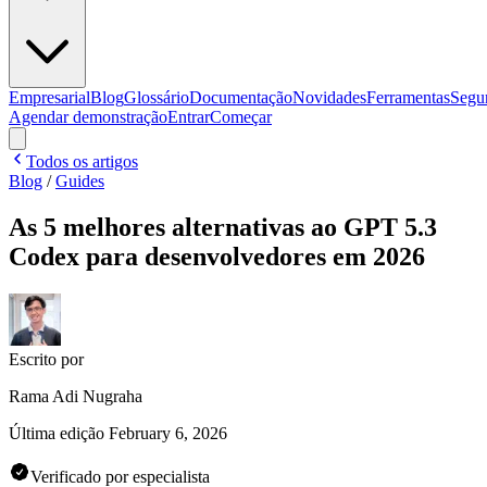
Empresarial
Blog
Glossário
Documentação
Novidades
Ferramentas
Segu
Agendar demonstração
Entrar
Começar
Todos os artigos
Blog
/
Guides
As 5 melhores alternativas ao GPT 5.3
Codex para desenvolvedores em 2026
Escrito por
Rama Adi Nugraha
Última edição
February 6, 2026
Verificado por especialista