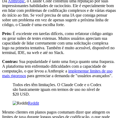
Da
Anthropic
, o Claude Code construiu uma reputação por suas
impressionantes habilidades de raciocínio. Ele é especialmente bom
em lidar com problemas de codificação complexos e de várias etapas
do início ao fim. Se você precisa de uma IA que consiga pensar
sobre um problema em vez de apenas sugerir a próxima linha de
código, o Claude é uma escolha forte.
Prós:
É excelente em tarefas difíceis, como refatorar código antigo
ou gerar suítes de testes extensas. Muitos usuários apreciam sua
capacidade de lidar corretamente com uma solicitação complexa
logo na primeira tentativa. Também é muito acessível, disponível no
terminal, IDE, na web e até no Slack.
Contras:
Sua popularidade é tanto uma força quanto uma fraqueza.
A plataforma tem enfrentado dificuldades com a capacidade de
computação, o que levou a Anthropic a
implementar limites de uso
mais rigorosos
para gerenciar a demanda de "usuários avançados".
Todos eles têm limitações. O Claude Code e o Codex
são basicamente iguais em termos de uso no nível de
$20 USD.
Reddit
Mesmo clientes em planos pagos costumam dizer que atingem os
limites de taxa durante longas sessões de codificação, o que pode