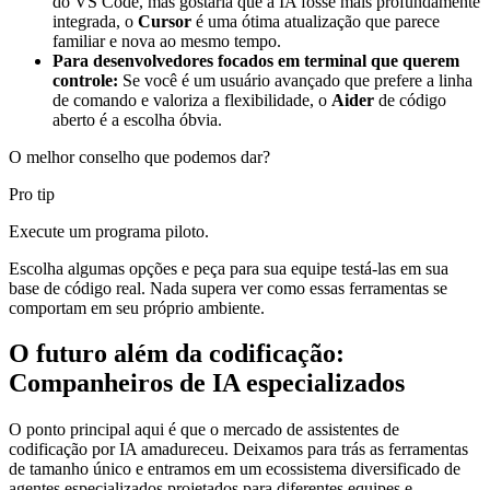
do VS Code, mas gostaria que a IA fosse mais profundamente
integrada, o
Cursor
é uma ótima atualização que parece
familiar e nova ao mesmo tempo.
Para desenvolvedores focados em terminal que querem
controle:
Se você é um usuário avançado que prefere a linha
de comando e valoriza a flexibilidade, o
Aider
de código
aberto é a escolha óbvia.
O melhor conselho que podemos dar?
Pro tip
Execute um programa piloto.
Escolha algumas opções e peça para sua equipe testá-las em sua
base de código real. Nada supera ver como essas ferramentas se
comportam em seu próprio ambiente.
O futuro além da codificação:
Companheiros de IA especializados
O ponto principal aqui é que o mercado de assistentes de
codificação por IA amadureceu. Deixamos para trás as ferramentas
de tamanho único e entramos em um ecossistema diversificado de
agentes especializados projetados para diferentes equipes e