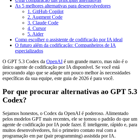
Uma comparação das principais alternativas
As 5 melhores alternativas para desenvolvedores
1. GitHub Copilot
2. Augment Code
3. Claude Code
4. Cursor
5. Aider
Como escolher o assistente de codificação por IA ideal
O futuro além da codificação: Companheiros de IA
especializados
O GPT 5.3 Codex da
OpenAI
é um grande marco, mas não é o
único agente de codificação por IA disponível. Se você está
procurando algo que se adapte um pouco melhor às necessidades
específicas da sua equipe, este guia de 2026 é para você.
Por que procurar alternativas ao GPT 5.3
Codex?
Sejamos honestos, o Codex da OpenAI é poderoso. Alimentado
pelos modelos GPT mais recentes, ele se tornou o padrão do que um
agente de codificação por IA pode fazer. É inteligente, rápido e, para
muitos desenvolvedores, foi o primeiro contato real com a
programação em par (pair programming) assistida por IA.