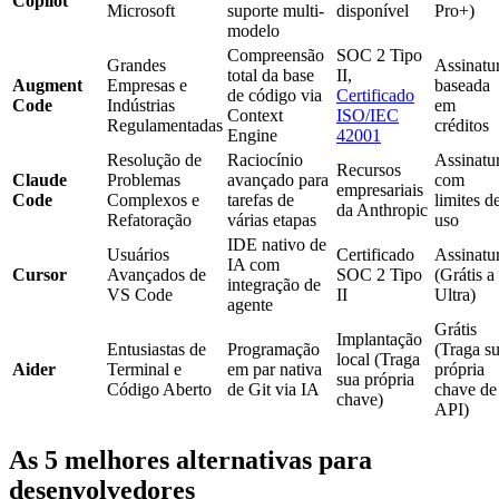
Copilot
Microsoft
suporte multi-
disponível
Pro+)
modelo
Compreensão
SOC 2 Tipo
Grandes
Assinatu
total da base
II,
Augment
Empresas e
baseada
de código via
Certificado
Code
Indústrias
em
Context
ISO/IEC
Regulamentadas
créditos
Engine
42001
Resolução de
Raciocínio
Assinatu
Recursos
Claude
Problemas
avançado para
com
empresariais
Code
Complexos e
tarefas de
limites d
da Anthropic
Refatoração
várias etapas
uso
IDE nativo de
Usuários
Certificado
Assinatu
IA com
Cursor
Avançados de
SOC 2 Tipo
(Grátis a
integração de
VS Code
II
Ultra)
agente
Grátis
Implantação
Entusiastas de
Programação
(Traga s
local (Traga
Aider
Terminal e
em par nativa
própria
sua própria
Código Aberto
de Git via IA
chave de
chave)
API)
As 5 melhores alternativas para
desenvolvedores