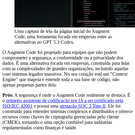
Uma captura de tela da página inicial do Augment
Code, uma ferramenta focada em empresas entre as
alternativas ao GPT 5.3 Codex.
O Augment Code foi projetado para equipes que não podem
comprometer a segurança, a conformidade ou a privacidade dos
dados. É uma alternativa focada em empresas, construída para lidar
com as complexidades de grandes organizações, incluindo aquelas
com sistemas legados massivos. No seu coração está um "Context
Engine" que mapeia e entende toda a sua base de código, não
apenas pequenas partes dela.
Prós:
A segurança é onde o Augment Code realmente se destaca. É
o
primeiro assistente de codificação por IA a ser certificado pela
ISO/IEC 42001
e possui uma
atestação SOC 2 Tipo II
. Ele foi
construído para entender sistemas complexos e distribuídos e oferece
recursos como chaves de criptografia gerenciadas pelo cliente
(CMEK), tornando-o uma opção confiável para indústrias
regulamentadas como finanças e saúde.