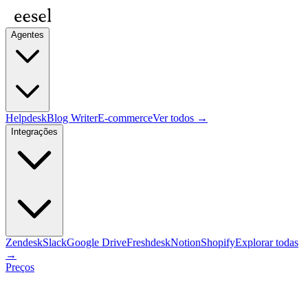
Agentes
Helpdesk
Blog Writer
E-commerce
Ver todos →
Integrações
Zendesk
Slack
Google Drive
Freshdesk
Notion
Shopify
Explorar todas
→
Preços