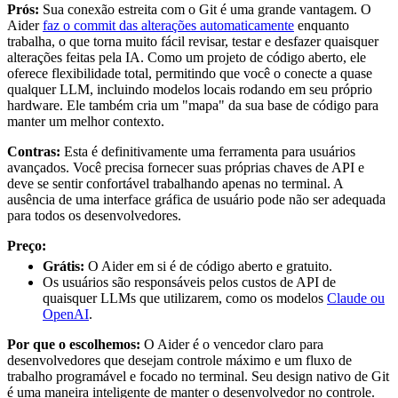
Prós:
Sua conexão estreita com o Git é uma grande vantagem. O
Aider
faz o commit das alterações automaticamente
enquanto
trabalha, o que torna muito fácil revisar, testar e desfazer quaisquer
alterações feitas pela IA. Como um projeto de código aberto, ele
oferece flexibilidade total, permitindo que você o conecte a quase
qualquer LLM, incluindo modelos locais rodando em seu próprio
hardware. Ele também cria um "mapa" da sua base de código para
manter um melhor contexto.
Contras:
Esta é definitivamente uma ferramenta para usuários
avançados. Você precisa fornecer suas próprias chaves de API e
deve se sentir confortável trabalhando apenas no terminal. A
ausência de uma interface gráfica de usuário pode não ser adequada
para todos os desenvolvedores.
Preço:
Grátis:
O Aider em si é de código aberto e gratuito.
Os usuários são responsáveis pelos custos de API de
quaisquer LLMs que utilizarem, como os modelos
Claude ou
OpenAI
.
Por que o escolhemos:
O Aider é o vencedor claro para
desenvolvedores que desejam controle máximo e um fluxo de
trabalho programável e focado no terminal. Seu design nativo de Git
é uma maneira inteligente de manter o desenvolvedor no controle.