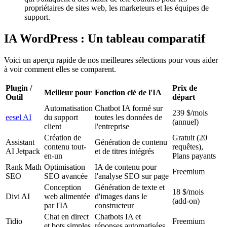
propriétaires de sites web, les marketeurs et les équipes de
support.
IA WordPress : Un tableau comparatif
Voici un aperçu rapide de nos meilleures sélections pour vous aider
à voir comment elles se comparent.
Plugin /
Prix de
Meilleur pour
Fonction clé de l'IA
Outil
départ
Automatisation
Chatbot IA formé sur
239 $/mois
eesel AI
du support
toutes les données de
(annuel)
client
l'entreprise
Création de
Gratuit (20
Assistant
Génération de contenu
contenu tout-
requêtes),
AI Jetpack
et de titres intégrés
en-un
Plans payants
Rank Math
Optimisation
IA de contenu pour
Freemium
SEO
SEO avancée
l'analyse SEO sur page
Conception
Génération de texte et
18 $/mois
Divi AI
web alimentée
d'images dans le
(add-on)
par l'IA
constructeur
Chat en direct
Chatbots IA et
Tidio
Freemium
et bots simples
réponses automatisées