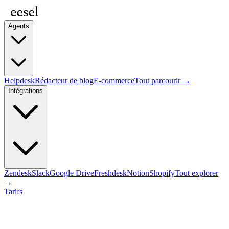
Agents
Helpdesk
Rédacteur de blog
E-commerce
Tout parcourir →
Intégrations
Zendesk
Slack
Google Drive
Freshdesk
Notion
Shopify
Tout explorer
→
Tarifs