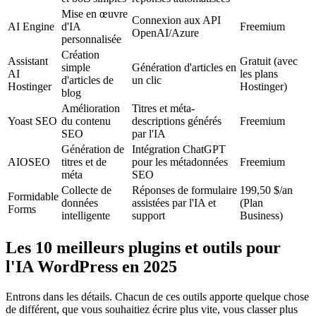
Mise en œuvre
Connexion aux API
AI Engine
d'IA
Freemium
OpenAI/Azure
personnalisée
Création
Assistant
Gratuit (avec
simple
Génération d'articles en
AI
les plans
d'articles de
un clic
Hostinger
Hostinger)
blog
Amélioration
Titres et méta-
Yoast SEO
du contenu
descriptions générés
Freemium
SEO
par l'IA
Génération de
Intégration ChatGPT
AIOSEO
titres et de
pour les métadonnées
Freemium
méta
SEO
Collecte de
Réponses de formulaire
199,50 $/an
Formidable
données
assistées par l'IA et
(Plan
Forms
intelligente
support
Business)
Les 10 meilleurs plugins et outils pour
l'IA WordPress en 2025
Entrons dans les détails. Chacun de ces outils apporte quelque chose
de différent, que vous souhaitiez écrire plus vite, vous classer plus