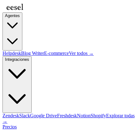
Agentes
Helpdesk
Blog Writer
E-commerce
Ver todos →
Integraciones
Zendesk
Slack
Google Drive
Freshdesk
Notion
Shopify
Explorar todas
→
Precios