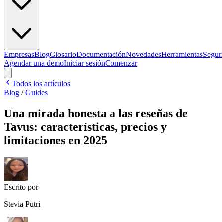
Empresas
Blog
Glosario
Documentación
Novedades
Herramientas
Segur
Agendar una demo
Iniciar sesión
Comenzar
Todos los artículos
Blog
/
Guides
Una mirada honesta a las reseñas de
Tavus: características, precios y
limitaciones en 2025
Escrito por
Stevia Putri