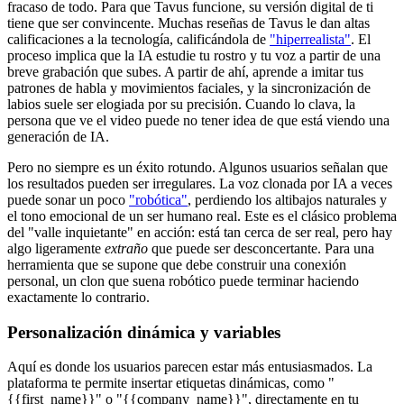
fracaso de todo. Para que Tavus funcione, su versión digital de ti
tiene que ser convincente. Muchas reseñas de Tavus le dan altas
calificaciones a la tecnología, calificándola de
"hiperrealista"
. El
proceso implica que la IA estudie tu rostro y tu voz a partir de una
breve grabación que subes. A partir de ahí, aprende a imitar tus
patrones de habla y movimientos faciales, y la sincronización de
labios suele ser elogiada por su precisión. Cuando lo clava, la
persona que ve el video puede no tener idea de que está viendo una
generación de IA.
Pero no siempre es un éxito rotundo. Algunos usuarios señalan que
los resultados pueden ser irregulares. La voz clonada por IA a veces
puede sonar un poco
"robótica"
, perdiendo los altibajos naturales y
el tono emocional de un ser humano real. Este es el clásico problema
del "valle inquietante" en acción: está tan cerca de ser real, pero hay
algo ligeramente
extraño
que puede ser desconcertante. Para una
herramienta que se supone que debe construir una conexión
personal, un clon que suena robótico puede terminar haciendo
exactamente lo contrario.
Personalización dinámica y variables
Aquí es donde los usuarios parecen estar más entusiasmados. La
plataforma te permite insertar etiquetas dinámicas, como "
{{first_name}}" o "{{company_name}}", directamente en tu