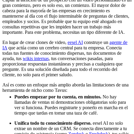
gran comienzo, pero es solo eso, un comienzo. El mayor dolor de
cabeza para la mayoría de las empresas en crecimiento es
mantenerse al día con el flujo interminable de preguntas de clientes,
empleados y socios. Es probable que tu equipo esté ahogado en
consultas repetitivas que les impiden hacer un trabajo más
importante. Para este problema, necesitas un tipo diferente de IA.
En lugar de crear clones de video,
eesel AI
construye un
agente de
IA
que actúa como un cerebro central para tu empresa. Conecta
todas tus fuentes de conocimiento dispersas, tus documentos de
ayuda, tus
wikis internas
, tus conversaciones pasadas, para
proporcionar respuestas instantáneas y precisas a cualquiera que
pregunte. Es una solución diseñada para todo el recorrido del
cliente, no solo para el primer saludo.
Así es como un enfoque más amplio aborda las limitaciones de una
herramienta de nicho como Tavus:
Puedes empezar por tu cuenta, en minutos.
No hay
llamadas de ventas ni demostraciones obligatorias solo para
ver si funciona. Puedes registrarte y ponerlo en marcha en el
tiempo que tardas en tomar una taza de café.
Unifica todo tu conocimiento disperso.
eesel AI no solo
extrae un nombre de un CRM. Se conecta directamente a tu
servicio de asistencia (como
Zendesk
o
Freshdesk
), tus wikis