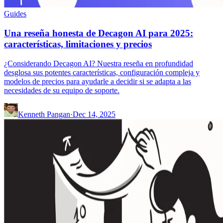
Guides
Una reseña honesta de Decagon AI para 2025:
características, limitaciones y precios
¿Considerando Decagon AI? Nuestra reseña en profundidad
desglosa sus potentes características, configuración compleja y
modelos de precios para ayudarle a decidir si se adapta a las
necesidades de su equipo de soporte.
Kenneth Pangan
·
Dec 14, 2025