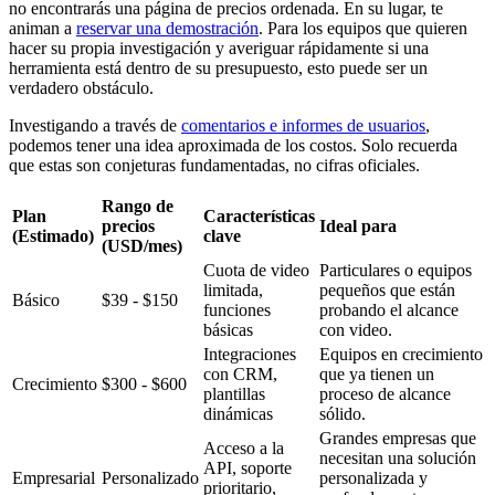
no encontrarás una página de precios ordenada. En su lugar, te
animan a
reservar una demostración
. Para los equipos que quieren
hacer su propia investigación y averiguar rápidamente si una
herramienta está dentro de su presupuesto, esto puede ser un
verdadero obstáculo.
Investigando a través de
comentarios e informes de usuarios
,
podemos tener una idea aproximada de los costos. Solo recuerda
que estas son conjeturas fundamentadas, no cifras oficiales.
Rango de
Plan
Características
precios
Ideal para
(Estimado)
clave
(USD/mes)
Cuota de video
Particulares o equipos
limitada,
pequeños que están
Básico
$39 - $150
funciones
probando el alcance
básicas
con video.
Integraciones
Equipos en crecimiento
con CRM,
que ya tienen un
Crecimiento
$300 - $600
plantillas
proceso de alcance
dinámicas
sólido.
Grandes empresas que
Acceso a la
necesitan una solución
API, soporte
Empresarial
Personalizado
personalizada y
prioritario,