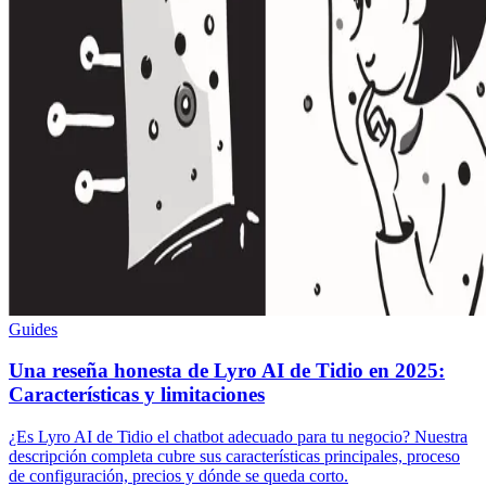
Guides
Una reseña honesta de Lyro AI de Tidio en 2025:
Características y limitaciones
¿Es Lyro AI de Tidio el chatbot adecuado para tu negocio? Nuestra
descripción completa cubre sus características principales, proceso
de configuración, precios y dónde se queda corto.