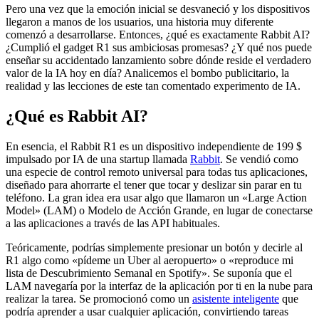
Pero una vez que la emoción inicial se desvaneció y los dispositivos
llegaron a manos de los usuarios, una historia muy diferente
comenzó a desarrollarse. Entonces, ¿qué es exactamente Rabbit AI?
¿Cumplió el gadget R1 sus ambiciosas promesas? ¿Y qué nos puede
enseñar su accidentado lanzamiento sobre dónde reside el verdadero
valor de la IA hoy en día? Analicemos el bombo publicitario, la
realidad y las lecciones de este tan comentado experimento de IA.
¿Qué es Rabbit AI?
En esencia, el Rabbit R1 es un dispositivo independiente de 199 $
impulsado por IA de una startup llamada
Rabbit
. Se vendió como
una especie de control remoto universal para todas tus aplicaciones,
diseñado para ahorrarte el tener que tocar y deslizar sin parar en tu
teléfono. La gran idea era usar algo que llamaron un «Large Action
Model» (LAM) o Modelo de Acción Grande, en lugar de conectarse
a las aplicaciones a través de las API habituales.
Teóricamente, podrías simplemente presionar un botón y decirle al
R1 algo como «pídeme un Uber al aeropuerto» o «reproduce mi
lista de Descubrimiento Semanal en Spotify». Se suponía que el
LAM navegaría por la interfaz de la aplicación por ti en la nube para
realizar la tarea. Se promocionó como un
asistente inteligente
que
podría aprender a usar cualquier aplicación, convirtiendo tareas