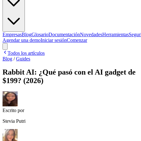
Empresas
Blog
Glosario
Documentación
Novedades
Herramientas
Segur
Agendar una demo
Iniciar sesión
Comenzar
Todos los artículos
Blog
/
Guides
Rabbit AI: ¿Qué pasó con el AI gadget de
$199? (2026)
Escrito por
Stevia Putri