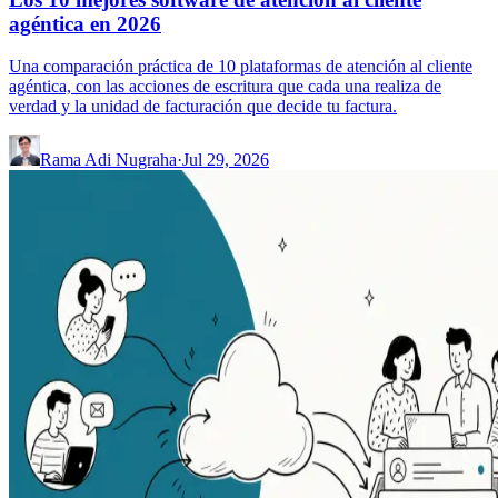
agéntica en 2026
Una comparación práctica de 10 plataformas de atención al cliente
agéntica, con las acciones de escritura que cada una realiza de
verdad y la unidad de facturación que decide tu factura.
Rama Adi Nugraha
·
Jul 29, 2026