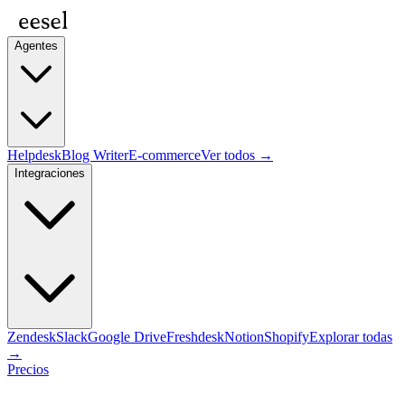
Agentes
Helpdesk
Blog Writer
E-commerce
Ver todos →
Integraciones
Zendesk
Slack
Google Drive
Freshdesk
Notion
Shopify
Explorar todas
→
Precios