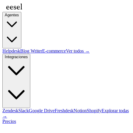
Agentes
Helpdesk
Blog Writer
E-commerce
Ver todos →
Integraciones
Zendesk
Slack
Google Drive
Freshdesk
Notion
Shopify
Explorar todas
→
Precios