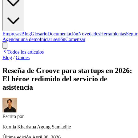
Empresas
Blog
Glosario
Documentación
Novedades
Herramientas
Segur
Agendar una demo
Iniciar sesión
Comenzar
Todos los artículos
Blog
/
Guides
Reseña de Groove para startups en 2026:
El héroe redimido del servicio de
asistencia
Escrito por
Kurnia Kharisma Agung Samiadjie
Última edición
April 30, 2026