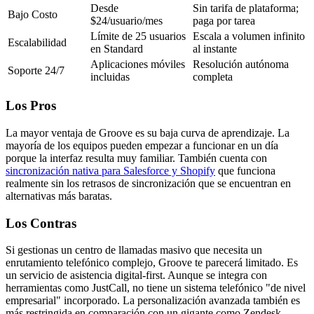
Desde
Sin tarifa de plataforma;
Bajo Costo
$24/usuario/mes
paga por tarea
Límite de 25 usuarios
Escala a volumen infinito
Escalabilidad
en Standard
al instante
Aplicaciones móviles
Resolución autónoma
Soporte 24/7
incluidas
completa
Los Pros
La mayor ventaja de Groove es su baja curva de aprendizaje. La
mayoría de los equipos pueden empezar a funcionar en un día
porque la interfaz resulta muy familiar. También cuenta con
sincronización nativa para Salesforce y Shopify
que funciona
realmente sin los retrasos de sincronización que se encuentran en
alternativas más baratas.
Los Contras
Si gestionas un centro de llamadas masivo que necesita un
enrutamiento telefónico complejo, Groove te parecerá limitado. Es
un servicio de asistencia digital-first. Aunque se integra con
herramientas como JustCall, no tiene un sistema telefónico "de nivel
empresarial" incorporado. La personalización avanzada también es
más restringida en comparación con un gigante como Zendesk.