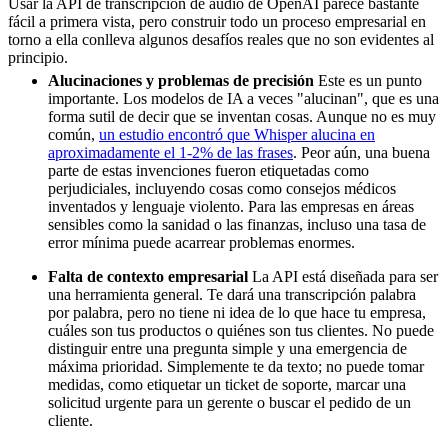
Usar la API de transcripción de audio de OpenAI parece bastante
fácil a primera vista, pero construir todo un proceso empresarial en
torno a ella conlleva algunos desafíos reales que no son evidentes al
principio.
Alucinaciones y problemas de precisión
Este es un punto
importante. Los modelos de IA a veces "alucinan", que es una
forma sutil de decir que se inventan cosas. Aunque no es muy
común,
un estudio encontró que Whisper alucina en
aproximadamente el 1-2% de las frases
. Peor aún, una buena
parte de estas invenciones fueron etiquetadas como
perjudiciales, incluyendo cosas como consejos médicos
inventados y lenguaje violento. Para las empresas en áreas
sensibles como la sanidad o las finanzas, incluso una tasa de
error mínima puede acarrear problemas enormes.
Falta de contexto empresarial
La API está diseñada para ser
una herramienta general. Te dará una transcripción palabra
por palabra, pero no tiene ni idea de lo que hace tu empresa,
cuáles son tus productos o quiénes son tus clientes. No puede
distinguir entre una pregunta simple y una emergencia de
máxima prioridad. Simplemente te da texto; no puede tomar
medidas, como etiquetar un ticket de soporte, marcar una
solicitud urgente para un gerente o buscar el pedido de un
cliente.