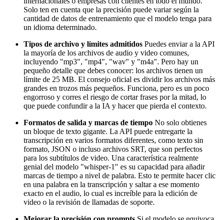
internacionales o empresas con clientes en todo el mundo.
Solo ten en cuenta que la precisión puede variar según la
cantidad de datos de entrenamiento que el modelo tenga para
un idioma determinado.
Tipos de archivo y límites admitidos
Puedes enviar a la API
la mayoría de los archivos de audio y video comunes,
incluyendo "mp3", "mp4", "wav" y "m4a". Pero hay un
pequeño detalle que debes conocer: los archivos tienen un
límite de 25 MB. El consejo oficial es dividir los archivos más
grandes en trozos más pequeños. Funciona, pero es un poco
engorroso y corres el riesgo de cortar frases por la mitad, lo
que puede confundir a la IA y hacer que pierda el contexto.
Formatos de salida y marcas de tiempo
No solo obtienes
un bloque de texto gigante. La API puede entregarte la
transcripción en varios formatos diferentes, como texto sin
formato, JSON o incluso archivos SRT, que son perfectos
para los subtítulos de video. Una característica realmente
genial del modelo "whisper-1" es su capacidad para añadir
marcas de tiempo a nivel de palabra. Esto te permite hacer clic
en una palabra en la transcripción y saltar a ese momento
exacto en el audio, lo cual es increíble para la edición de
video o la revisión de llamadas de soporte.
Mejorar la precisión con prompts
Si el modelo se equivoca