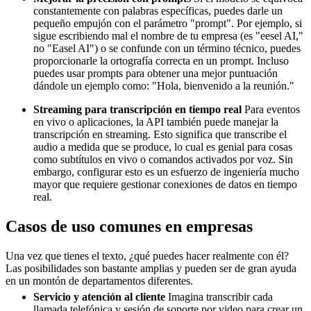
constantemente con palabras específicas, puedes darle un
pequeño empujón con el parámetro "prompt". Por ejemplo, si
sigue escribiendo mal el nombre de tu empresa (es "eesel AI,"
no "Easel AI") o se confunde con un término técnico, puedes
proporcionarle la ortografía correcta en un prompt. Incluso
puedes usar prompts para obtener una mejor puntuación
dándole un ejemplo como: "Hola, bienvenido a la reunión."
Streaming para transcripción en tiempo real
Para eventos
en vivo o aplicaciones, la API también puede manejar la
transcripción en streaming. Esto significa que transcribe el
audio a medida que se produce, lo cual es genial para cosas
como subtítulos en vivo o comandos activados por voz. Sin
embargo, configurar esto es un esfuerzo de ingeniería mucho
mayor que requiere gestionar conexiones de datos en tiempo
real.
Casos de uso comunes en empresas
Una vez que tienes el texto, ¿qué puedes hacer realmente con él?
Las posibilidades son bastante amplias y pueden ser de gran ayuda
en un montón de departamentos diferentes.
Servicio y atención al cliente
Imagina transcribir cada
llamada telefónica y sesión de soporte por video para crear un