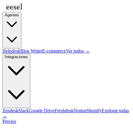
Agentes
Helpdesk
Blog Writer
E-commerce
Ver todos →
Integraciones
Zendesk
Slack
Google Drive
Freshdesk
Notion
Shopify
Explorar todas
→
Precios