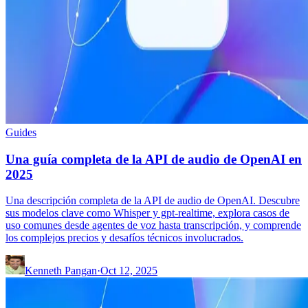
Guides
Una guía completa de la API de audio de OpenAI en
2025
Una descripción completa de la API de audio de OpenAI. Descubre
sus modelos clave como Whisper y gpt-realtime, explora casos de
uso comunes desde agentes de voz hasta transcripción, y comprende
los complejos precios y desafíos técnicos involucrados.
Kenneth Pangan
·
Oct 12, 2025