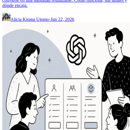
convierte en una habilidad reutilizable. Cómo funciona, sus límites y
dónde encaja.
Alicia Kirana Utomo
·
Jun 22, 2026