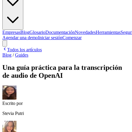
Empresas
Blog
Glosario
Documentación
Novedades
Herramientas
Segur
Agendar una demo
Iniciar sesión
Comenzar
Todos los artículos
Blog
/
Guides
Una guía práctica para la transcripción
de audio de OpenAI
Escrito por
Stevia Putri