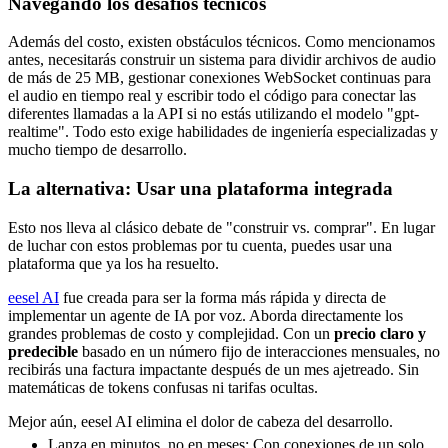
Navegando los desafíos técnicos
Además del costo, existen obstáculos técnicos. Como mencionamos
antes, necesitarás construir un sistema para dividir archivos de audio
de más de 25 MB, gestionar conexiones WebSocket continuas para
el audio en tiempo real y escribir todo el código para conectar las
diferentes llamadas a la API si no estás utilizando el modelo "gpt-
realtime". Todo esto exige habilidades de ingeniería especializadas y
mucho tiempo de desarrollo.
La alternativa: Usar una plataforma integrada
Esto nos lleva al clásico debate de "construir vs. comprar". En lugar
de luchar con estos problemas por tu cuenta, puedes usar una
plataforma que ya los ha resuelto.
eesel AI
fue creada para ser la forma más rápida y directa de
implementar un agente de IA por voz. Aborda directamente los
grandes problemas de costo y complejidad. Con un
precio claro y
predecible
basado en un número fijo de interacciones mensuales, no
recibirás una factura impactante después de un mes ajetreado. Sin
matemáticas de tokens confusas ni tarifas ocultas.
Mejor aún, eesel AI elimina el dolor de cabeza del desarrollo.
Lanza en minutos, no en meses: Con conexiones de un solo