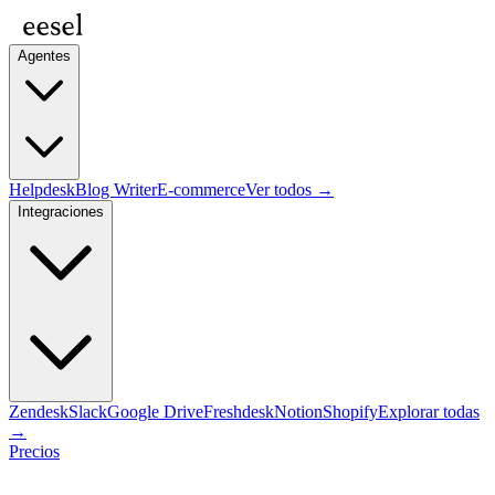
Agentes
Helpdesk
Blog Writer
E-commerce
Ver todos →
Integraciones
Zendesk
Slack
Google Drive
Freshdesk
Notion
Shopify
Explorar todas
→
Precios