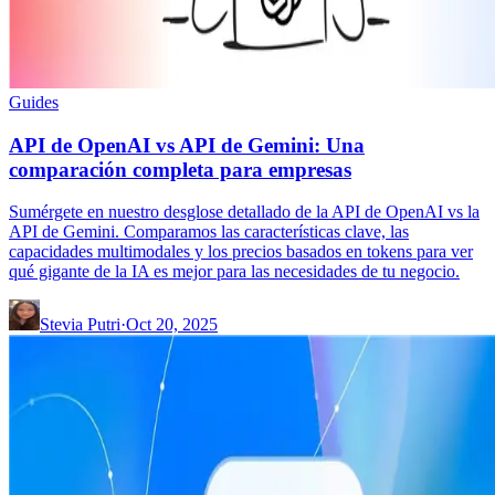
Guides
API de OpenAI vs API de Gemini: Una
comparación completa para empresas
Sumérgete en nuestro desglose detallado de la API de OpenAI vs la
API de Gemini. Comparamos las características clave, las
capacidades multimodales y los precios basados en tokens para ver
qué gigante de la IA es mejor para las necesidades de tu negocio.
Stevia Putri
·
Oct 20, 2025