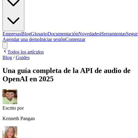
Empresas
Blog
Glosario
Documentación
Novedades
Herramientas
Segur
Agendar una demo
Iniciar sesión
Comenzar
Todos los artículos
Blog
/
Guides
Una guía completa de la API de audio de
OpenAI en 2025
Escrito por
Kenneth Pangan