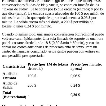
Hablemos de números. El modelo "gpt-realtime", que maneja esas
conversaciones fluidas de ida y vuelta, se cobra en función de los
"tokens de audio". Se te cobra por lo que escucha (entrada) y por lo
que dice (salida). La entrada cuesta alrededor de 100 $ por millón de
tokens de audio, lo que equivale aproximadamente a 0,06 $ por
minuto. La salida cuesta más del doble, a 200 $ por millón de
tokens, o unos 0,24 $ por minuto.
Cuando lo sumas todo, una simple conversación bidireccional puede
volverse cara rápidamente. Una sola llamada de soporte de una hora
podría costarte alrededor de 18 $ (0,30 $/min * 60 min), y eso sin
contar los costos adicionales de procesamiento de texto. Para un
centro de llamadas concurrido, estos gastos pueden convertirse en
una pesadilla presupuestaria.
Precio (por 1M de tokens
Precio (por minuto,
Característica
de audio)
aprox.)
Audio de
100 $
0,06 $
Entrada
Audio de
200 $
0,24 $
Salida
Total
-
0,30 $
(Bidireccional)