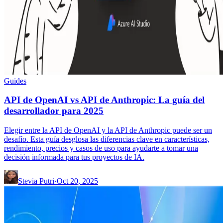
Guides
API de OpenAI vs API de Anthropic: La guía del
desarrollador para 2025
Elegir entre la API de OpenAI y la API de Anthropic puede ser un
desafío. Esta guía desglosa las diferencias clave en características,
rendimiento, precios y casos de uso para ayudarte a tomar una
decisión informada para tus proyectos de IA.
Stevia Putri
·
Oct 20, 2025