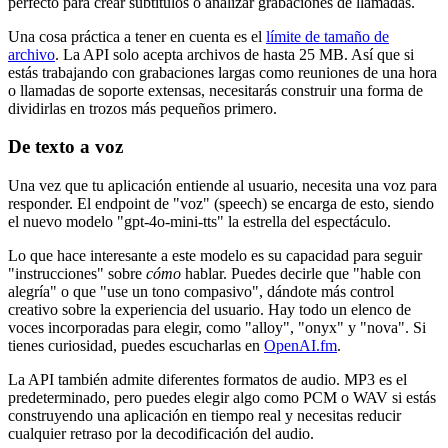
perfecto para crear subtítulos o analizar grabaciones de llamadas.
Una cosa práctica a tener en cuenta es el
límite de tamaño de
archivo
. La API solo acepta archivos de hasta 25 MB. Así que si
estás trabajando con grabaciones largas como reuniones de una hora
o llamadas de soporte extensas, necesitarás construir una forma de
dividirlas en trozos más pequeños primero.
De texto a voz
Una vez que tu aplicación entiende al usuario, necesita una voz para
responder. El endpoint de "voz" (speech) se encarga de esto, siendo
el nuevo modelo "gpt-4o-mini-tts" la estrella del espectáculo.
Lo que hace interesante a este modelo es su capacidad para seguir
"instrucciones" sobre
cómo
hablar. Puedes decirle que "hable con
alegría" o que "use un tono compasivo", dándote más control
creativo sobre la experiencia del usuario. Hay todo un elenco de
voces incorporadas para elegir, como "alloy", "onyx" y "nova". Si
tienes curiosidad, puedes escucharlas en
OpenAI.fm
.
La API también admite diferentes formatos de audio. MP3 es el
predeterminado, pero puedes elegir algo como PCM o WAV si estás
construyendo una aplicación en tiempo real y necesitas reducir
cualquier retraso por la decodificación del audio.