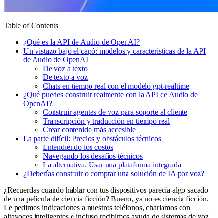
Table of Contents
¿Qué es la API de Audio de OpenAI?
Un vistazo bajo el capó: modelos y características de la API
de Audio de OpenAI
De voz a texto
De texto a voz
Chats en tiempo real con el modelo gpt-realtime
¿Qué puedes construir realmente con la API de Audio de
OpenAI?
Construir agentes de voz para soporte al cliente
Transcripción y traducción en tiempo real
Crear contenido más accesible
La parte difícil: Precios y obstáculos técnicos
Entendiendo los costos
Navegando los desafíos técnicos
La alternativa: Usar una plataforma integrada
¿Deberías construir o comprar una solución de IA por voz?
¿Recuerdas cuando hablar con tus dispositivos parecía algo sacado
de una película de ciencia ficción? Bueno, ya no es ciencia ficción.
Le pedimos indicaciones a nuestros teléfonos, charlamos con
altavoces inteligentes e incluso recibimos ayuda de sistemas de voz