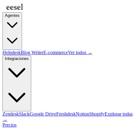
Agentes
Helpdesk
Blog Writer
E-commerce
Ver todos →
Integraciones
Zendesk
Slack
Google Drive
Freshdesk
Notion
Shopify
Explorar todas
→
Precios