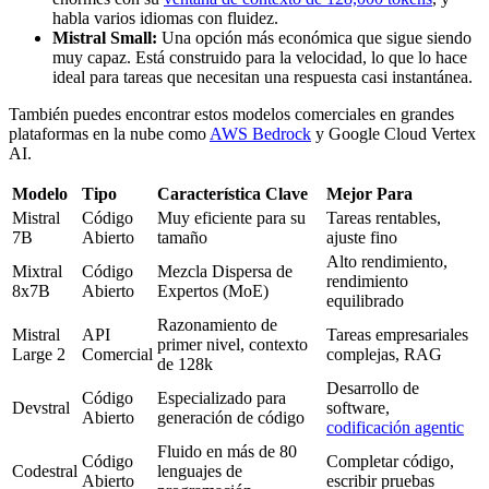
habla varios idiomas con fluidez.
Mistral Small:
Una opción más económica que sigue siendo
muy capaz. Está construido para la velocidad, lo que lo hace
ideal para tareas que necesitan una respuesta casi instantánea.
También puedes encontrar estos modelos comerciales en grandes
plataformas en la nube como
AWS Bedrock
y Google Cloud Vertex
AI.
Modelo
Tipo
Característica Clave
Mejor Para
Mistral
Código
Muy eficiente para su
Tareas rentables,
7B
Abierto
tamaño
ajuste fino
Alto rendimiento,
Mixtral
Código
Mezcla Dispersa de
rendimiento
8x7B
Abierto
Expertos (MoE)
equilibrado
Razonamiento de
Mistral
API
Tareas empresariales
primer nivel, contexto
Large 2
Comercial
complejas, RAG
de 128k
Desarrollo de
Código
Especializado para
Devstral
software,
Abierto
generación de código
codificación agentic
Fluido en más de 80
Código
Completar código,
Codestral
lenguajes de
Abierto
escribir pruebas