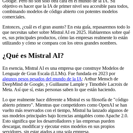
Google. Pero no son solo otra cara en el mundo de la IA. Su
objetivo es hacer que la IA de primer nivel sea accesible para todos,
combinando modelos de código abierto con potentes modelos
comerciales.
Entonces, ¿cuál es el gran asunto? En esta guía, repasaremos todo lo
que necesitas saber sobre Mistral AI en 2025. Hablaremos sobre qué
es, sus principales productos, cómo las empresas realmente lo están
utilizando y cómo se compara con los otros grandes nombres.
¿Qué es Mistral AI?
En esencia, Mistral AI es una empresa que construye Modelos de
Lenguaje de Gran Escala (LLMs). Fue fundada en 2023 por
algunos pesos pesados del mundo de la IA
: Arthur Mensch de
DeepMind de Google, y Guillaume Lample y Timothée Lacroix de
Meta. Así que sí, estas personas saben lo que están haciendo.
Lo que realmente hace diferente a Mistral es su filosofía de "código
abierto primero". Mientras que competidores como OpenAI se han
vuelto más reservados con el tiempo, Mistral ha lanzado algunos de
sus modelos principales bajo licencias amigables como Apache 2.0.
Esto significa que los desarrolladores y las empresas pueden
descargar, modificar y ejecutar estos modelos en sus propios
servidores, sin estar atados a una sola empresa.