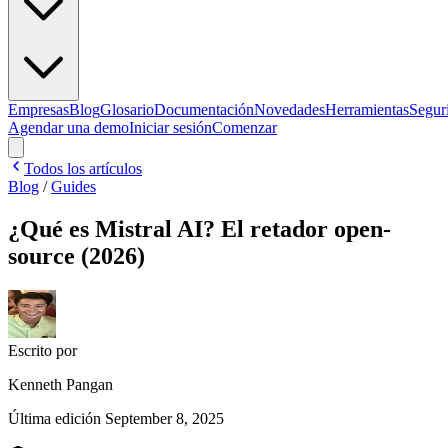
Empresas
Blog
Glosario
Documentación
Novedades
Herramientas
Segur
Agendar una demo
Iniciar sesión
Comenzar
Todos los artículos
Blog
/
Guides
¿Qué es Mistral AI? El retador open-
source (2026)
Escrito por
Kenneth Pangan
Última edición
September 8, 2025