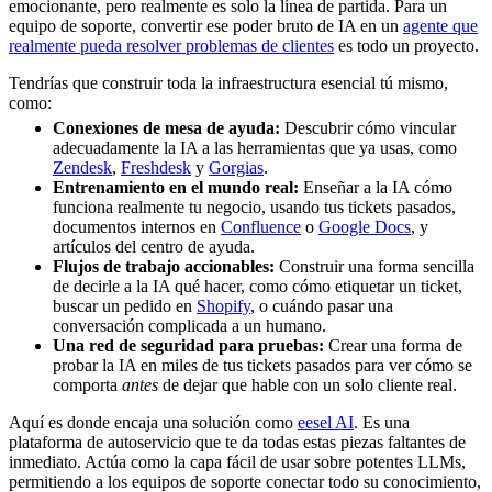
emocionante, pero realmente es solo la línea de partida. Para un
equipo de soporte, convertir ese poder bruto de IA en un
agente que
realmente pueda resolver problemas de clientes
es todo un proyecto.
Tendrías que construir toda la infraestructura esencial tú mismo,
como:
Conexiones de mesa de ayuda:
Descubrir cómo vincular
adecuadamente la IA a las herramientas que ya usas, como
Zendesk
,
Freshdesk
y
Gorgias
.
Entrenamiento en el mundo real:
Enseñar a la IA cómo
funciona realmente tu negocio, usando tus tickets pasados,
documentos internos en
Confluence
o
Google Docs
, y
artículos del centro de ayuda.
Flujos de trabajo accionables:
Construir una forma sencilla
de decirle a la IA qué hacer, como cómo etiquetar un ticket,
buscar un pedido en
Shopify
, o cuándo pasar una
conversación complicada a un humano.
Una red de seguridad para pruebas:
Crear una forma de
probar la IA en miles de tus tickets pasados para ver cómo se
comporta
antes
de dejar que hable con un solo cliente real.
Aquí es donde encaja una solución como
eesel AI
. Es una
plataforma de autoservicio que te da todas estas piezas faltantes de
inmediato. Actúa como la capa fácil de usar sobre potentes LLMs,
permitiendo a los equipos de soporte conectar todo su conocimiento,