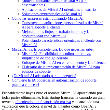
Modelos fundamentales de Mistral AI para
desarrolladores
Aplicaciones de Mistral AI orientadas al usuario
Soluciones empresariales de Mistral AI
Cómo las empresas están utilizando Mistral AI
Construyendo aplicaciones personalizadas de Mistral
AI para soporte al cliente
Mejorando los flujos de trabajo internos y la
productividad con Mistral AI
Potenciando características orientadas al cliente con
Mistral AI
Mistral AI vs. la competencia: Lo que necesitas saber
Mistral AI: Flexibilidad de código abierto vs.
simplicidad de código cerrado
Enfoque de Mistral AI en el rendimiento y la eficiencia
El desafío de la implementación de Mistral AI para
equipos de soporte
¿Es Mistral AI adecuado para tu negocio?
Convierte la IA poderosa en automatización de soporte
práctica con eesel
Probablemente hayas visto el nombre Mistral AI apareciendo por
todas partes últimamente. Esta startup francesa ha causado un gran
revuelo,
obteniendo una financiación masiva
y alcanzando una
valoración que la coloca al nivel de gigantes como OpenAI y