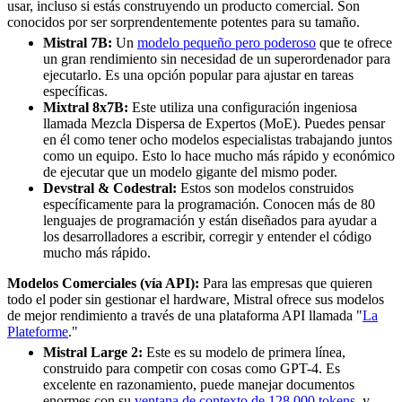
usar, incluso si estás construyendo un producto comercial. Son
conocidos por ser sorprendentemente potentes para su tamaño.
Mistral 7B:
Un
modelo pequeño pero poderoso
que te ofrece
un gran rendimiento sin necesidad de un superordenador para
ejecutarlo. Es una opción popular para ajustar en tareas
específicas.
Mixtral 8x7B:
Este utiliza una configuración ingeniosa
llamada Mezcla Dispersa de Expertos (MoE). Puedes pensar
en él como tener ocho modelos especialistas trabajando juntos
como un equipo. Esto lo hace mucho más rápido y económico
de ejecutar que un modelo gigante del mismo poder.
Devstral & Codestral:
Estos son modelos construidos
específicamente para la programación. Conocen más de 80
lenguajes de programación y están diseñados para ayudar a
los desarrolladores a escribir, corregir y entender el código
mucho más rápido.
Modelos Comerciales (vía API):
Para las empresas que quieren
todo el poder sin gestionar el hardware, Mistral ofrece sus modelos
de mejor rendimiento a través de una plataforma API llamada "
La
Plateforme
."
Mistral Large 2:
Este es su modelo de primera línea,
construido para competir con cosas como GPT-4. Es
excelente en razonamiento, puede manejar documentos
enormes con su
ventana de contexto de 128,000 tokens
, y