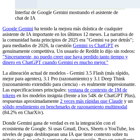
Interfaz de Google Gemini mostrando el asistente de
chat de IA
Google Gemini
ha tenido la mejora más drástica de cualquier
asistente de IA importante en los últimos 12 meses. La narrativa de
la comunidad hasta principios de 2025 era "Gemini va por detrás";
para mediados de 2026, la cuestión
Gemini vs ChatGPT
es
genuinamente competitiva. Un usuario de Reddit lo dijo sin rodeos:
"Sinceramente, no puedo creer que haya perdido tanto tiempo y
dinero en ChatGPT cuando Gemini es mucho mejor."
La alineación actual de modelos - Gemini 3.5 Flash (más rápido,
mejor para agentes), 3.1 Pro (razonamiento) y 3.1 Deep Think
(razonamiento extendido para ciencia) - es realmente impresionante.
Las especificaciones principales:
ventana de contexto de 1M de
tokens
en los modelos insignia (frente a los 54K de ChatGPT Plus),
respuestas aproximadamente
2 veces más rápidas que Claude
y un
sólido rendimiento en benchmarks de razonamiento multimodal
(84.2% en CharXiv).
Donde Gemini gana de verdad es en la integración con el
ecosistema de Google. Si usas Gmail, Docs, Sheets o YouTube, los
niveles de pago desbloquean una IA que tiene contexto sobre tu
trabajo real, no solo la ventana de conversación. Para un estudiante