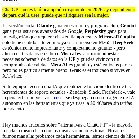
ChatGPT no es la única opción disponible en 2026 - y dependiendo
de para qué la uses, puede que ni siquiera sea la mejor.
La versión corta:
Claude
gana en escritura y programación,
Gemini
gana para usuarios avanzados de Google,
Perplexity
gana para
investigación que requiere citas en tiempo real, y
Microsoft Copilot
solo tiene sentido si tu equipo ya está inmerso en M365.
DeepSeek
es técnicamente impresionante y completamente gratuito - pero
almacena tus datos en China.
Mistral
es la opción honesta si
necesitas soberanía de datos en la UE y puedes vivir con un
compromiso de calidad.
Meta AI
es gratuito y está en todas partes,
pero no es particularmente bueno.
Grok
es el indicado si vives en
X/Twitter.
Si tu equipo necesita una IA que realmente funcione dentro de tus
herramientas de soporte actuales - Zendesk, Slack, Freshdesk -, vale
la pena echar un vistazo a
eesel
: se despliega como un agente de IA
autónomo en las herramientas que ya usas, a $0.40/tarea sin tarifas
por asiento.
Hay muchos artículos sobre "alternativas a ChatGPT" - la mayoría
recicla la misma lista con las mismas opiniones tibias. Nosotros
fuimos más allá: probamos cada herramienta, leímos cientos de hilos