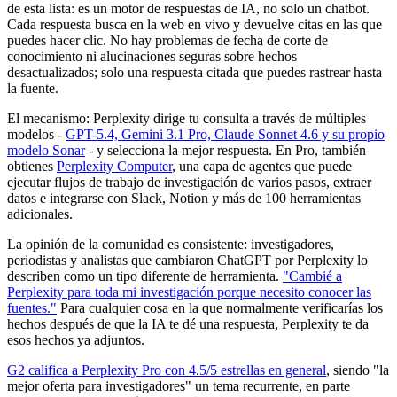
de esta lista: es un motor de respuestas de IA, no solo un chatbot.
Cada respuesta busca en la web en vivo y devuelve citas en las que
puedes hacer clic. No hay problemas de fecha de corte de
conocimiento ni alucinaciones seguras sobre hechos
desactualizados; solo una respuesta citada que puedes rastrear hasta
la fuente.
El mecanismo: Perplexity dirige tu consulta a través de múltiples
modelos -
GPT-5.4, Gemini 3.1 Pro, Claude Sonnet 4.6 y su propio
modelo Sonar
- y selecciona la mejor respuesta. En Pro, también
obtienes
Perplexity Computer
, una capa de agentes que puede
ejecutar flujos de trabajo de investigación de varios pasos, extraer
datos e integrarse con Slack, Notion y más de 100 herramientas
adicionales.
La opinión de la comunidad es consistente: investigadores,
periodistas y analistas que cambiaron ChatGPT por Perplexity lo
describen como un tipo diferente de herramienta.
"Cambié a
Perplexity para toda mi investigación porque necesito conocer las
fuentes."
Para cualquier cosa en la que normalmente verificarías los
hechos después de que la IA te dé una respuesta, Perplexity te da
esos hechos ya adjuntos.
G2 califica a Perplexity Pro con 4.5/5 estrellas en general
, siendo "la
mejor oferta para investigadores" un tema recurrente, en parte