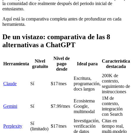
la comunidad dice realmente después del periodo inicial de
entusiasmo.
Aquí está la comparativa completa antes de profundizar en cada
herramienta.
De un vistazo: comparativa de las 8
alternativas a ChatGPT
Nivel de
Nivel
Característica
Herramienta
pago
Ideal para
gratuito
destacada
desde
200K de
Escritura,
contexto,
Claude
Sí
$17/mes
programación,
seguimiento de
docs largos
instrucciones
1M de
Ecosistema
contexto,
Gemini
Sí
$7.99/mes
Google,
integración
multimodal
con Search
Investigación,
Citas en
Sí
Perplexity
$17/mes
verificación
tiempo real,
(limitado)
de datos
multi-modelo