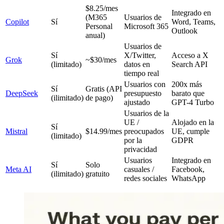
$8.25/mes
Integrado en
(M365
Usuarios de
Copilot
Sí
Word, Teams,
Personal
Microsoft 365
Outlook
anual)
Usuarios de
Sí
X/Twitter,
Acceso a X
Grok
~$30/mes
(limitado)
datos en
Search API
tiempo real
Usuarios con
200x más
Sí
Gratis (API
DeepSeek
presupuesto
barato que
(ilimitado)
de pago)
ajustado
GPT-4 Turbo
Usuarios de la
UE /
Alojado en la
Sí
Mistral
$14.99/mes
preocupados
UE, cumple
(limitado)
por la
GDPR
privacidad
Usuarios
Integrado en
Sí
Solo
Meta AI
casuales /
Facebook,
(ilimitado)
gratuito
redes sociales
WhatsApp