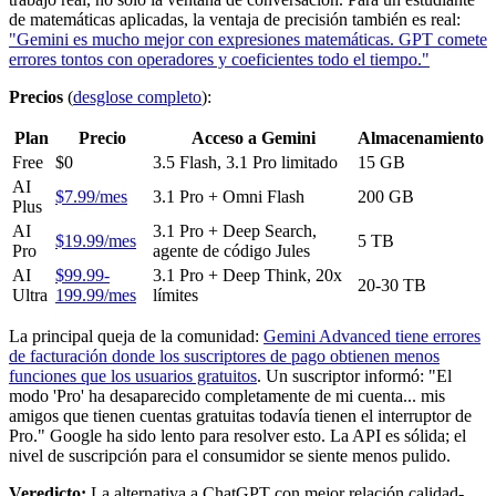
de matemáticas aplicadas, la ventaja de precisión también es real:
"Gemini es mucho mejor con expresiones matemáticas. GPT comete
errores tontos con operadores y coeficientes todo el tiempo."
Precios
(
desglose completo
):
Plan
Precio
Acceso a Gemini
Almacenamiento
Free
$0
3.5 Flash, 3.1 Pro limitado
15 GB
AI
$7.99/mes
3.1 Pro + Omni Flash
200 GB
Plus
AI
3.1 Pro + Deep Search,
$19.99/mes
5 TB
Pro
agente de código Jules
AI
$99.99-
3.1 Pro + Deep Think, 20x
20-30 TB
Ultra
199.99/mes
límites
La principal queja de la comunidad:
Gemini Advanced tiene errores
de facturación donde los suscriptores de pago obtienen menos
funciones que los usuarios gratuitos
. Un suscriptor informó: "El
modo 'Pro' ha desaparecido completamente de mi cuenta... mis
amigos que tienen cuentas gratuitas todavía tienen el interruptor de
Pro." Google ha sido lento para resolver esto. La API es sólida; el
nivel de suscripción para el consumidor se siente menos pulido.
Veredicto:
La alternativa a ChatGPT con mejor relación calidad-