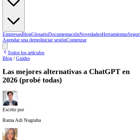
Empresas
Blog
Glosario
Documentación
Novedades
Herramientas
Segur
Agendar una demo
Iniciar sesión
Comenzar
Todos los artículos
Blog
/
Guides
Las mejores alternativas a ChatGPT en
2026 (probé todas)
Escrito por
Rama Adi Nugraha