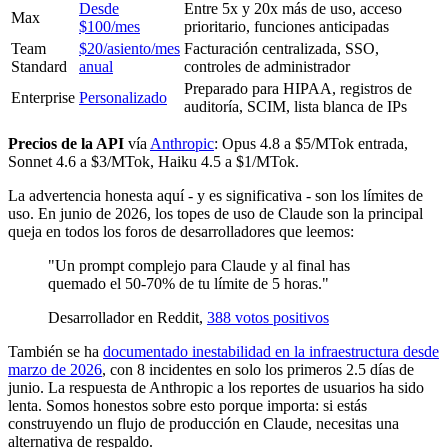
Desde
Entre 5x y 20x más de uso, acceso
Max
$100/mes
prioritario, funciones anticipadas
Team
$20/asiento/mes
Facturación centralizada, SSO,
Standard
anual
controles de administrador
Preparado para HIPAA, registros de
Enterprise
Personalizado
auditoría, SCIM, lista blanca de IPs
Precios de la API
vía
Anthropic
: Opus 4.8 a $5/MTok entrada,
Sonnet 4.6 a $3/MTok, Haiku 4.5 a $1/MTok.
La advertencia honesta aquí - y es significativa - son los límites de
uso. En junio de 2026, los topes de uso de Claude son la principal
queja en todos los foros de desarrolladores que leemos:
"Un prompt complejo para Claude y al final has
quemado el 50-70% de tu límite de 5 horas."
Desarrollador en Reddit,
388 votos positivos
También se ha
documentado inestabilidad en la infraestructura desde
marzo de 2026
, con 8 incidentes en solo los primeros 2.5 días de
junio. La respuesta de Anthropic a los reportes de usuarios ha sido
lenta. Somos honestos sobre esto porque importa: si estás
construyendo un flujo de producción en Claude, necesitas una
alternativa de respaldo.