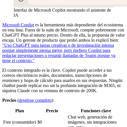
Interfaz de Microsoft Copilot mostrando el asistente de
IA
Microsoft Copilot
es la herramienta más dependiente del ecosistema
en esta lista. Fuera de la suite de Microsoft, compite pobremente con
ChatGPT Plus al mismo precio. Dentro de ella, la propuesta de valor
encaja. Un gerente de producto que probó ambos lo explicó bien:
"Uso ChatGPT para tareas creativas o de investigación intensa
porque simplemente piensa mejor, pero prefiero Copilot para
redactar presentaciones o resumir llamadas de Teams porque ya
tiene el contexto."
El contexto integrado es la clave. Copilot puede acceder a tus
correos electrónicos reales, documentos, transcripciones de
reuniones y hojas de cálculo para usarlos en sus respuestas. Ningún
chatbot puede replicar eso sin la profunda integración de M365, ni
siquiera Claude con su ventana de contexto de 200K.
Precios
(
desglose completo
):
Plan
Precio
Funciones clave
Chat web, generación de
Free (consumidor)
$0
imágenes, sin integraciones