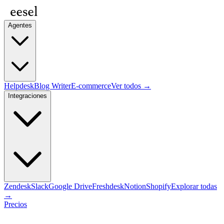
Agentes
Helpdesk
Blog Writer
E-commerce
Ver todos →
Integraciones
Zendesk
Slack
Google Drive
Freshdesk
Notion
Shopify
Explorar todas
→
Precios