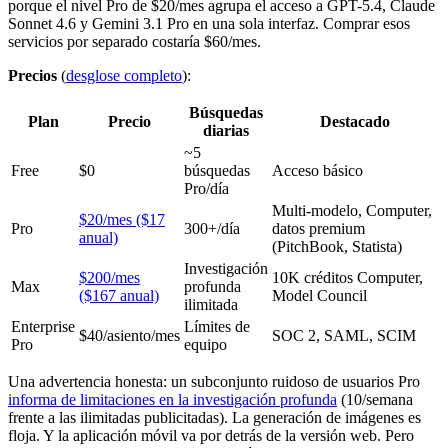
porque el nivel Pro de $20/mes agrupa el acceso a GPT-5.4, Claude
Sonnet 4.6 y Gemini 3.1 Pro en una sola interfaz. Comprar esos
servicios por separado costaría $60/mes.
Precios
(
desglose completo
):
Búsquedas
Plan
Precio
Destacado
diarias
~5
Free
$0
búsquedas
Acceso básico
Pro/día
Multi-modelo, Computer,
$20/mes ($17
Pro
300+/día
datos premium
anual)
(PitchBook, Statista)
Investigación
$200/mes
10K créditos Computer,
Max
profunda
($167 anual)
Model Council
ilimitada
Enterprise
Límites de
$40/asiento/mes
SOC 2, SAML, SCIM
Pro
equipo
Una advertencia honesta: un subconjunto ruidoso de usuarios Pro
informa de limitaciones en la investigación profunda
(10/semana
frente a las ilimitadas publicitadas). La generación de imágenes es
floja. Y la aplicación móvil va por detrás de la versión web. Pero