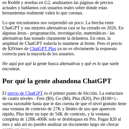
en Reddit y reseñas en G2, analizamos las páginas de precios
actuales y hablamos con usuarios reales sobre dónde estas
herramientas realmente valen lo que cuestan.
Lo que encontramos nos sorprendió un poco. La brecha entre
ChatGPT y sus mejores alternativas casi se ha cerrado en 2026. En
algunas áreas - programación, investigación, matemáticas - las
alternativas han tomado claramente la delantera. En otras, la
amplitud de ChatGPT todavía lo mantiene al frente. Pero el precio
de $20/mes de
ChatGPT Plus
ya no es obviamente la respuesta
correcta para la mayoría de los usuarios.
He aquí por qué la gente busca alternativas y qué es lo que suele
encontrar.
Por qué la gente abandona ChatGPT
El
precio de ChatGPT
es el primer punto de fricción. La estructura
de cuatro niveles - Free ($0), Go ($8), Plus ($20), Pro ($100+) -
suena razonable hasta que te das cuenta de que el nivel gratuito tiene
una ventana de contexto de 27K y límites de uso que aparecen
rápido, Plus tiene un tope de 54K de contexto, y la ventana
completa de 128K-400K solo se desbloquea en Pro. Pagas $20 al
mes y aún así no puedes analizar un documento largo sin chocar