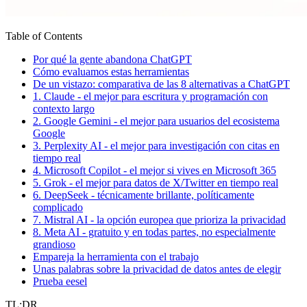
Table of Contents
Por qué la gente abandona ChatGPT
Cómo evaluamos estas herramientas
De un vistazo: comparativa de las 8 alternativas a ChatGPT
1. Claude - el mejor para escritura y programación con
contexto largo
2. Google Gemini - el mejor para usuarios del ecosistema
Google
3. Perplexity AI - el mejor para investigación con citas en
tiempo real
4. Microsoft Copilot - el mejor si vives en Microsoft 365
5. Grok - el mejor para datos de X/Twitter en tiempo real
6. DeepSeek - técnicamente brillante, políticamente
complicado
7. Mistral AI - la opción europea que prioriza la privacidad
8. Meta AI - gratuito y en todas partes, no especialmente
grandioso
Empareja la herramienta con el trabajo
Unas palabras sobre la privacidad de datos antes de elegir
Prueba eesel
TL;DR