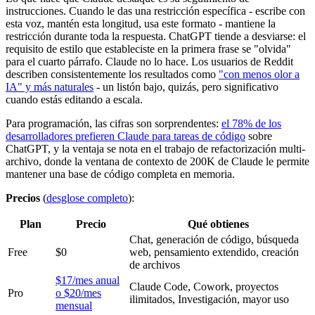
instrucciones. Cuando le das una restricción específica - escribe con
esta voz, mantén esta longitud, usa este formato - mantiene la
restricción durante toda la respuesta. ChatGPT tiende a desviarse: el
requisito de estilo que estableciste en la primera frase se "olvida"
para el cuarto párrafo. Claude no lo hace. Los usuarios de Reddit
describen consistentemente los resultados como
"con menos olor a
IA" y más naturales
- un listón bajo, quizás, pero significativo
cuando estás editando a escala.
Para programación, las cifras son sorprendentes:
el 78% de los
desarrolladores prefieren Claude para tareas de código
sobre
ChatGPT, y la ventaja se nota en el trabajo de refactorización multi-
archivo, donde la ventana de contexto de 200K de Claude le permite
mantener una base de código completa en memoria.
Precios
(
desglose completo
):
Plan
Precio
Qué obtienes
Chat, generación de código, búsqueda
Free
$0
web, pensamiento extendido, creación
de archivos
$17/mes anual
Claude Code, Cowork, proyectos
Pro
o $20/mes
ilimitados, Investigación, mayor uso
mensual