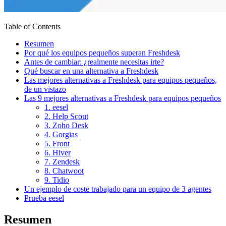
Table of Contents
Resumen
Por qué los equipos pequeños superan Freshdesk
Antes de cambiar: ¿realmente necesitas irte?
Qué buscar en una alternativa a Freshdesk
Las mejores alternativas a Freshdesk para equipos pequeños,
de un vistazo
Las 9 mejores alternativas a Freshdesk para equipos pequeños
1. eesel
2. Help Scout
3. Zoho Desk
4. Gorgias
5. Front
6. Hiver
7. Zendesk
8. Chatwoot
9. Tidio
Un ejemplo de coste trabajado para un equipo de 3 agentes
Prueba eesel
Resumen