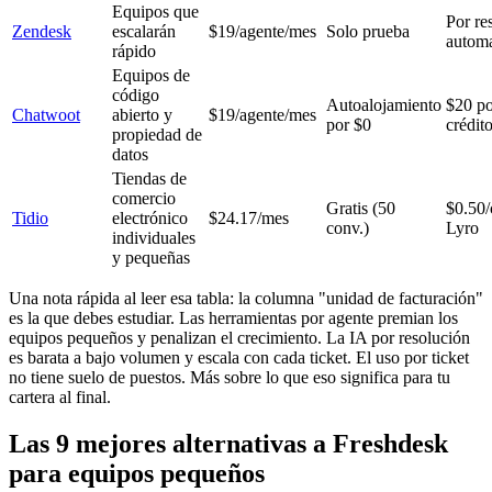
Equipos que
Por re
Zendesk
escalarán
$19/agente/mes
Solo prueba
automa
rápido
Equipos de
código
Autoalojamiento
$20 po
Chatwoot
abierto y
$19/agente/mes
por $0
crédit
propiedad de
datos
Tiendas de
comercio
Gratis (50
$0.50/
Tidio
electrónico
$24.17/mes
conv.)
Lyro
individuales
y pequeñas
Una nota rápida al leer esa tabla: la columna "unidad de facturación"
es la que debes estudiar. Las herramientas por agente premian los
equipos pequeños y penalizan el crecimiento. La IA por resolución
es barata a bajo volumen y escala con cada ticket. El uso por ticket
no tiene suelo de puestos. Más sobre lo que eso significa para tu
cartera al final.
Las 9 mejores alternativas a Freshdesk
para equipos pequeños