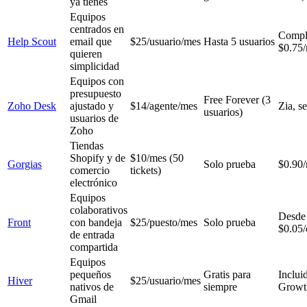
ya tienes
Equipos
centrados en
Compl
Help Scout
email que
$25/usuario/mes
Hasta 5 usuarios
$0.75/
quieren
simplicidad
Equipos con
presupuesto
Free Forever (3
Zoho Desk
ajustado y
$14/agente/mes
Zia, s
usuarios)
usuarios de
Zoho
Tiendas
Shopify y de
$10/mes (50
Gorgias
Solo prueba
$0.90/
comercio
tickets)
electrónico
Equipos
colaborativos
Desde
Front
con bandeja
$25/puesto/mes
Solo prueba
$0.05/
de entrada
compartida
Equipos
pequeños
Gratis para
Inclui
Hiver
$25/usuario/mes
nativos de
siempre
Growt
Gmail