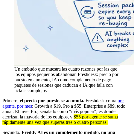
Un embudo que muestra las cuatro razones por las que
los equipos pequeños abandonan Freshdesk: precio por
puesto en aumento, IA como complemento de pago,
paquetes de sesiones que caducan e IA que falla con
tickets complejos
Primero,
el precio por puesto se acumula.
Freshdesk cobra
por
agente, por mes
: Growth a $19, Pro a $55, Enterprise a $89, todo
anual. El nivel Pro, señalado como "más popular", es donde
aterrizan la mayoría de los equipos, y
$55 por agente se suma
rápidamente una vez que superas tres o cuatro personas.
Segundo,
Freddy AI es un complemento medido, no una