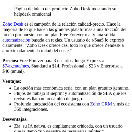
Página de inicio del producto Zoho Desk mostrando su
helpdesk omnicanal
Zoho Desk
es el campeón de la relación calidad-precio. Hace la
mayoría de lo que hacen las grandes plataformas a una fracción del
precio por puesto, con un plan Free Forever real y una sólida
automatización
basada en reglas. Un usuario de r/SaaS lo expresó
claramente: "Zoho Desk ofrece casi todo lo que ofrece Zendesk a
aproximadamente la mitad del coste."
Precios:
Free Forever para 3 usuarios, luego Express a
$7/agente/mes
, Standard a $14, Professional a $23 y Enterprise a
$40 (anual).
Ventajas:
La opción más económica seria, con un plan gratuito genuino.
Flujos de trabajo Blueprint y automatización de SLA que los
revisores llaman un cambio de juego.
Profunda integración del ecosistema con
Zoho CRM
y más de
360 integraciones.
Desventajas:
Zia, su IA nativa, es ampliamente criticada, con un usuario
que la llamó "un desastre de respuestas inútiles."