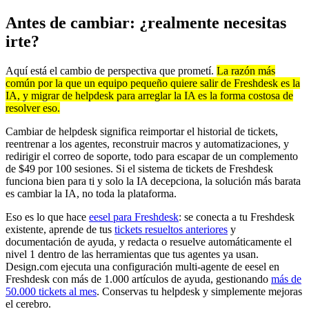
Antes de cambiar: ¿realmente necesitas
irte?
Aquí está el cambio de perspectiva que prometí.
La razón más
común por la que un equipo pequeño quiere salir de Freshdesk es la
IA, y migrar de helpdesk para arreglar la IA es la forma costosa de
resolver eso.
Cambiar de helpdesk significa reimportar el historial de tickets,
reentrenar a los agentes, reconstruir macros y automatizaciones, y
redirigir el correo de soporte, todo para escapar de un complemento
de $49 por 100 sesiones. Si el sistema de tickets de Freshdesk
funciona bien para ti y solo la IA decepciona, la solución más barata
es cambiar la IA, no toda la plataforma.
Eso es lo que hace
eesel para Freshdesk
: se conecta a tu Freshdesk
existente, aprende de tus
tickets resueltos anteriores
y
documentación de ayuda, y redacta o resuelve automáticamente el
nivel 1 dentro de las herramientas que tus agentes ya usan.
Design.com ejecuta una configuración multi-agente de eesel en
Freshdesk con más de 1.000 artículos de ayuda, gestionando
más de
50.000 tickets al mes
. Conservas tu helpdesk y simplemente mejoras
el cerebro.