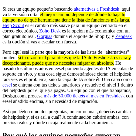
Si eres un equipo pequeño buscando
alternativas a Freshdesk
, aquí
va la versión corta:
el mejor cambio depende de dónde trabaja tu
equipo, no de qué herramienta tiene la lista de funciones más larga.
Help Scout
es el cambio más suave para un equipo centrado en el
correo electrónico,
Zoho Desk
es la opción más económica con un
plan gratuito real,
Gorgias
domina el soporte de Shopify, y
Zendesk
es la opción si vas a escalar con fuerza.
Pero aquí está la parte que la mayoría de las listas de "alternativas"
omiten:
si tu razón real para irte es que la IA de Freshdesk es cara y
decepcionante, puede que no necesites migrar en absoluto.
He
pasado los últimos años en eesel poniendo agentes de IA en colas de
soporte en vivo, y una cosa sigue demostrándose cierta: el helpdesk
rara vez es el problema, sino la capa de IA sobre él. Una capa como
eesel
se entrena con tus tickets anteriores y resuelve el nivel 1 dentro
del helpdesk por el que ya pagas. Un equipo con el que trabajamos,
Design.com, procesa
más de 50.000 tickets al mes en Freshdesk
con
eesel añadido encima, sin necesidad de migración.
Así que léelo como dos preguntas, no como una: ¿deberías cambiar
de helpdesk y, si es así, a cuál? A continuación cubriré ambas, con
precios reales y dónde encaja realmente cada herramienta.
Por qué los equipos pequeños superan