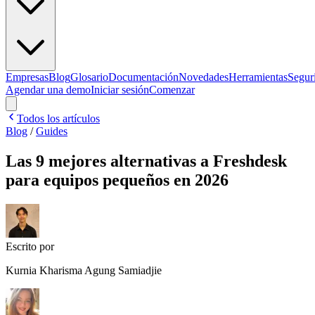
Empresas
Blog
Glosario
Documentación
Novedades
Herramientas
Segur
Agendar una demo
Iniciar sesión
Comenzar
Todos los artículos
Blog
/
Guides
Las 9 mejores alternativas a Freshdesk
para equipos pequeños en 2026
Escrito por
Kurnia Kharisma Agung Samiadjie