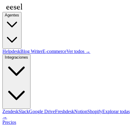
Agentes
Helpdesk
Blog Writer
E-commerce
Ver todos →
Integraciones
Zendesk
Slack
Google Drive
Freshdesk
Notion
Shopify
Explorar todas
→
Precios