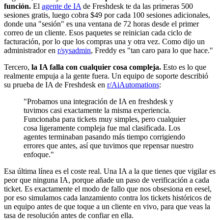
función.
El
agente de IA
de Freshdesk te da las primeras 500
sesiones gratis, luego cobra $49 por cada 100 sesiones adicionales,
donde una "sesión" es una ventana de 72 horas desde el primer
correo de un cliente. Esos paquetes se reinician cada ciclo de
facturación, por lo que los compras una y otra vez. Como dijo un
administrador en
r/sysadmin
, Freddy es "tan caro para lo que hace."
Tercero,
la IA falla con cualquier cosa compleja.
Esto es lo que
realmente empuja a la gente fuera. Un equipo de soporte describió
su prueba de IA de Freshdesk en
r/AiAutomations
:
"Probamos una integración de IA en freshdesk y
tuvimos casi exactamente la misma experiencia.
Funcionaba para tickets muy simples, pero cualquier
cosa ligeramente compleja fue mal clasificada. Los
agentes terminaban pasando más tiempo corrigiendo
errores que antes, así que tuvimos que repensar nuestro
enfoque."
Esa última línea es el coste real. Una IA a la que tienes que vigilar es
peor que ninguna IA, porque añade un paso de verificación a cada
ticket. Es exactamente el modo de fallo que nos obsesiona en eesel,
por eso simulamos cada lanzamiento contra los tickets históricos de
un equipo antes de que toque a un cliente en vivo, para que veas la
tasa de resolución antes de confiar en ella.