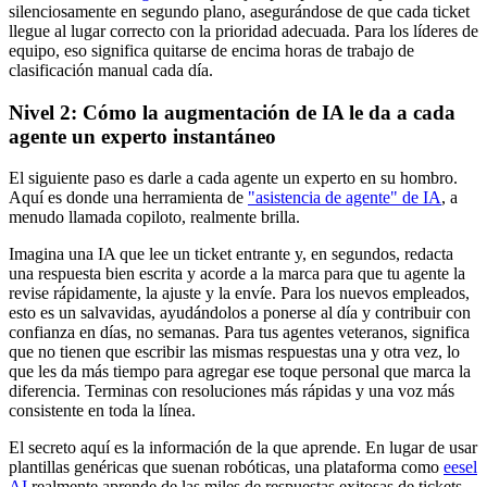
silenciosamente en segundo plano, asegurándose de que cada ticket
llegue al lugar correcto con la prioridad adecuada. Para los líderes de
equipo, eso significa quitarse de encima horas de trabajo de
clasificación manual cada día.
Nivel 2: Cómo la augmentación de IA le da a cada
agente un experto instantáneo
El siguiente paso es darle a cada agente un experto en su hombro.
Aquí es donde una herramienta de
"asistencia de agente" de IA
, a
menudo llamada copiloto, realmente brilla.
Imagina una IA que lee un ticket entrante y, en segundos, redacta
una respuesta bien escrita y acorde a la marca para que tu agente la
revise rápidamente, la ajuste y la envíe. Para los nuevos empleados,
esto es un salvavidas, ayudándolos a ponerse al día y contribuir con
confianza en días, no semanas. Para tus agentes veteranos, significa
que no tienen que escribir las mismas respuestas una y otra vez, lo
que les da más tiempo para agregar ese toque personal que marca la
diferencia. Terminas con resoluciones más rápidas y una voz más
consistente en toda la línea.
El secreto aquí es la información de la que aprende. En lugar de usar
plantillas genéricas que suenan robóticas, una plataforma como
eesel
AI
realmente aprende de las miles de respuestas exitosas de tickets