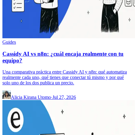
Guides
Cassidy AI vs n8n: ¿cuál encaja realmente con tu
equipo?
Una comparativa práctica entre Cassidy AI y n8n: qué automatiza
realmente cada uno, qué tienes que conectar tú mismo y por qué
solo uno de los dos publica un precio.
Alicia Kirana Utomo
·
Jul 27, 2026