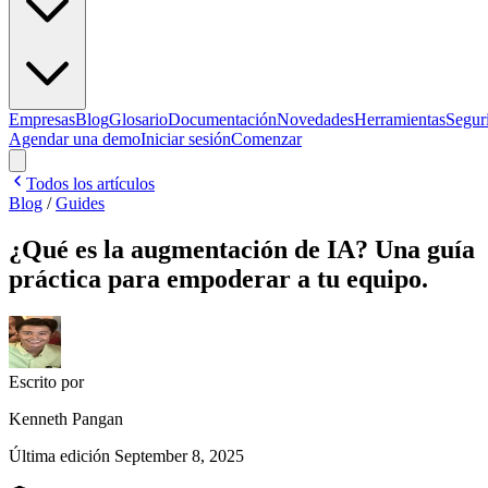
Empresas
Blog
Glosario
Documentación
Novedades
Herramientas
Segur
Agendar una demo
Iniciar sesión
Comenzar
Todos los artículos
Blog
/
Guides
¿Qué es la augmentación de IA? Una guía
práctica para empoderar a tu equipo.
Escrito por
Kenneth Pangan
Última edición
September 8, 2025