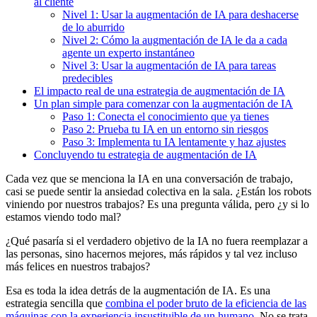
al cliente
Nivel 1: Usar la augmentación de IA para deshacerse
de lo aburrido
Nivel 2: Cómo la augmentación de IA le da a cada
agente un experto instantáneo
Nivel 3: Usar la augmentación de IA para tareas
predecibles
El impacto real de una estrategia de augmentación de IA
Un plan simple para comenzar con la augmentación de IA
Paso 1: Conecta el conocimiento que ya tienes
Paso 2: Prueba tu IA en un entorno sin riesgos
Paso 3: Implementa tu IA lentamente y haz ajustes
Concluyendo tu estrategia de augmentación de IA
Cada vez que se menciona la IA en una conversación de trabajo,
casi se puede sentir la ansiedad colectiva en la sala. ¿Están los robots
viniendo por nuestros trabajos? Es una pregunta válida, pero ¿y si lo
estamos viendo todo mal?
¿Qué pasaría si el verdadero objetivo de la IA no fuera reemplazar a
las personas, sino hacernos mejores, más rápidos y tal vez incluso
más felices en nuestros trabajos?
Esa es toda la idea detrás de la augmentación de IA. Es una
estrategia sencilla que
combina el poder bruto de la eficiencia de las
máquinas con la experiencia insustituible de un humano
. No se trata