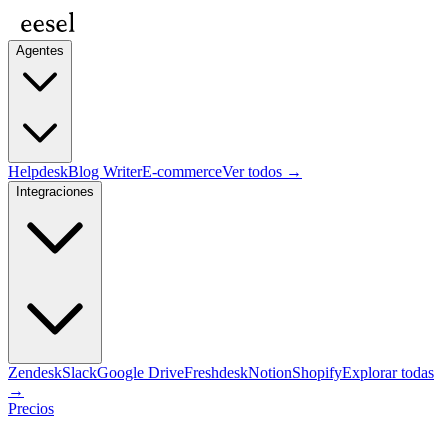
Agentes
Helpdesk
Blog Writer
E-commerce
Ver todos →
Integraciones
Zendesk
Slack
Google Drive
Freshdesk
Notion
Shopify
Explorar todas
→
Precios