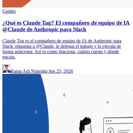
Guides
¿Qué es Claude Tag? El compañero de equipo de IA
@Claude de Anthropic para Slack
Claude Tag es el compañero de equipo de IA de Anthropic para
Slack: etiquetas a @Claude, le delegas el trabajo y lo ejecuta de
forma asíncrona. Así es como funciona, cuánto cuesta y dónde
encaja.
Rama Adi Nugraha
·
Jun 25, 2026