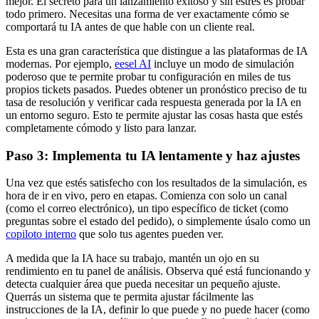
mejor. El secreto para un lanzamiento exitoso y sin estrés es probar
todo primero. Necesitas una forma de ver exactamente cómo se
comportará tu IA antes de que hable con un cliente real.
Esta es una gran característica que distingue a las plataformas de IA
modernas. Por ejemplo,
eesel AI
incluye un modo de simulación
poderoso que te permite probar tu configuración en miles de tus
propios tickets pasados. Puedes obtener un pronóstico preciso de tu
tasa de resolución y verificar cada respuesta generada por la IA en
un entorno seguro. Esto te permite ajustar las cosas hasta que estés
completamente cómodo y listo para lanzar.
Paso 3: Implementa tu IA lentamente y haz ajustes
Una vez que estés satisfecho con los resultados de la simulación, es
hora de ir en vivo, pero en etapas. Comienza con solo un canal
(como el correo electrónico), un tipo específico de ticket (como
preguntas sobre el estado del pedido), o simplemente úsalo como un
copiloto interno
que solo tus agentes pueden ver.
A medida que la IA hace su trabajo, mantén un ojo en su
rendimiento en tu panel de análisis. Observa qué está funcionando y
detecta cualquier área que pueda necesitar un pequeño ajuste.
Querrás un sistema que te permita ajustar fácilmente las
instrucciones de la IA, definir lo que puede y no puede hacer (como