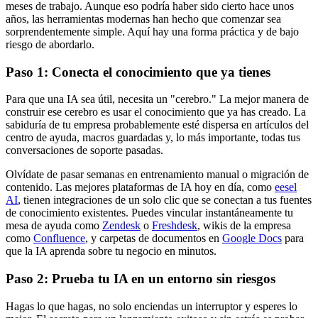
meses de trabajo. Aunque eso podría haber sido cierto hace unos
años, las herramientas modernas han hecho que comenzar sea
sorprendentemente simple. Aquí hay una forma práctica y de bajo
riesgo de abordarlo.
Paso 1: Conecta el conocimiento que ya tienes
Para que una IA sea útil, necesita un "cerebro." La mejor manera de
construir ese cerebro es usar el conocimiento que ya has creado. La
sabiduría de tu empresa probablemente esté dispersa en artículos del
centro de ayuda, macros guardadas y, lo más importante, todas tus
conversaciones de soporte pasadas.
Olvídate de pasar semanas en entrenamiento manual o migración de
contenido. Las mejores plataformas de IA hoy en día, como
eesel
AI
, tienen integraciones de un solo clic que se conectan a tus fuentes
de conocimiento existentes. Puedes vincular instantáneamente tu
mesa de ayuda como
Zendesk
o
Freshdesk
, wikis de la empresa
como
Confluence
, y carpetas de documentos en
Google Docs
para
que la IA aprenda sobre tu negocio en minutos.
Paso 2: Prueba tu IA en un entorno sin riesgos
Hagas lo que hagas, no solo enciendas un interruptor y esperes lo