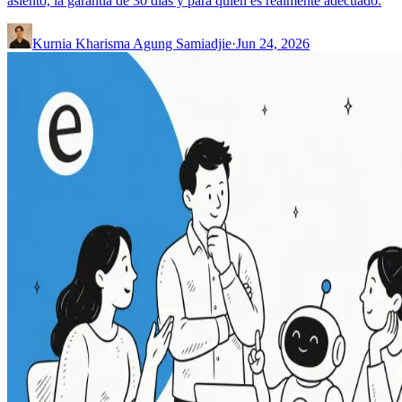
asiento, la garantía de 30 días y para quién es realmente adecuado.
Kurnia Kharisma Agung Samiadjie
·
Jun 24, 2026