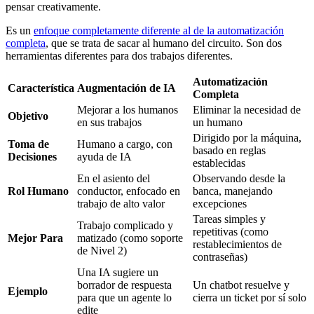
pensar creativamente.
Es un
enfoque completamente diferente al de la automatización
completa
, que se trata de sacar al humano del circuito. Son dos
herramientas diferentes para dos trabajos diferentes.
Automatización
Característica
Augmentación de IA
Completa
Mejorar a los humanos
Eliminar la necesidad de
Objetivo
en sus trabajos
un humano
Dirigido por la máquina,
Toma de
Humano a cargo, con
basado en reglas
Decisiones
ayuda de IA
establecidas
En el asiento del
Observando desde la
Rol Humano
conductor, enfocado en
banca, manejando
trabajo de alto valor
excepciones
Tareas simples y
Trabajo complicado y
repetitivas (como
Mejor Para
matizado (como soporte
restablecimientos de
de Nivel 2)
contraseñas)
Una IA sugiere un
borrador de respuesta
Un chatbot resuelve y
Ejemplo
para que un agente lo
cierra un ticket por sí solo
edite