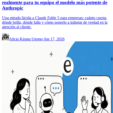
realmente para tu equipo el modelo más potente de
Anthropic
Una mirada lúcida a Claude Fable 5 para empresas: cuánto cuesta,
dónde brilla, dónde falla y cómo ponerlo a trabajar de verdad en la
atención al cliente.
Alicia Kirana Utomo
·
Jun 17, 2026