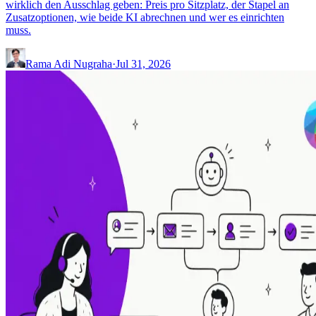
wirklich den Ausschlag geben: Preis pro Sitzplatz, der Stapel an
Zusatzoptionen, wie beide KI abrechnen und wer es einrichten
muss.
Rama Adi Nugraha
·
Jul 31, 2026