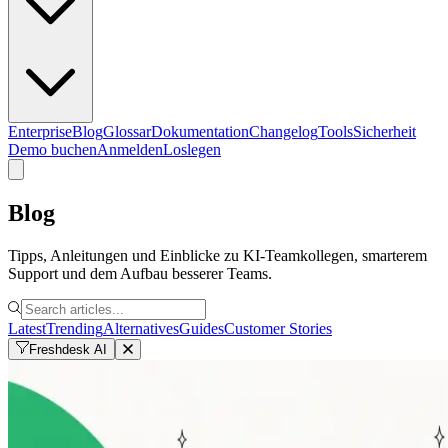
Enterprise
Blog
Glossar
Dokumentation
Changelog
Tools
Sicherheit
Demo buchen
Anmelden
Loslegen
Blog
Tipps, Anleitungen und Einblicke zu KI-Teamkollegen, smarterem
Support und dem Aufbau besserer Teams.
Latest
Trending
Alternatives
Guides
Customer Stories
Freshdesk AI