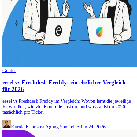
Guides
eesel vs Freshdesk Freddy: ein ehrlicher Vergleich
für 2026
eesel vs Freshdesk Freddy im Vergleich: Wovon lernt die jeweilige
KI wirklich, wie viel Kontrolle hast du, und was zahlst du 2026
tatsächlich pro Ticket.
Kurnia Kharisma Agung Samiadjie
·
Jun 24, 2026