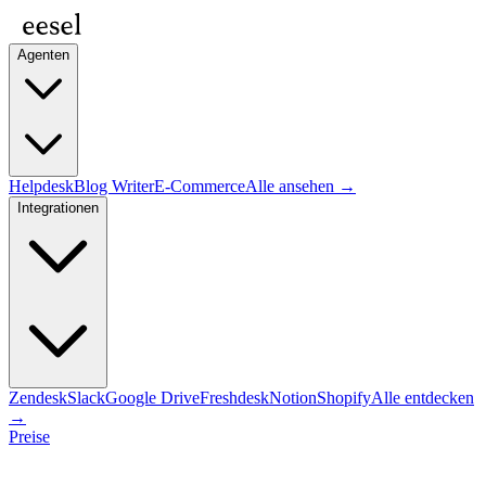
Agenten
Helpdesk
Blog Writer
E-Commerce
Alle ansehen →
Integrationen
Zendesk
Slack
Google Drive
Freshdesk
Notion
Shopify
Alle entdecken
→
Preise