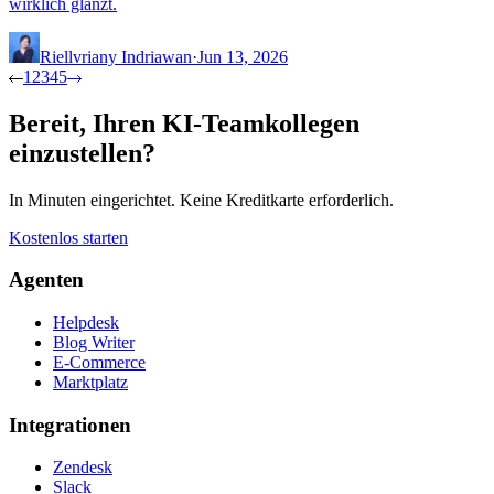
wirklich glänzt.
Riellvriany Indriawan
·
Jun 13, 2026
1
2
3
4
5
Bereit, Ihren KI-Teamkollegen
einzustellen?
In Minuten eingerichtet. Keine Kreditkarte erforderlich.
Kostenlos starten
Agenten
Helpdesk
Blog Writer
E-Commerce
Marktplatz
Integrationen
Zendesk
Slack