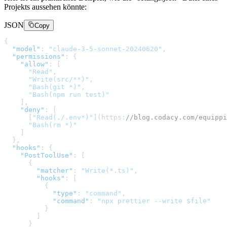
Projekts aussehen könnte:
JSON
Copy
{
"model"
:
"claude-3-5-sonnet-20240620"
,
"permissions"
:
{
"allow"
:
[
"Read"
,
"Write(src/**)"
,
"Bash(git *)"
,
"Bash(npm run test)"
]
,
"deny"
:
[
[
"Read(./.env*)"
]
(https
:
//blog.codacy.com/equippi
"Bash(rm *)"
]
}
,
"hooks"
:
{
"PostToolUse"
:
[
{
"matcher"
:
"Write(*.ts)"
,
"hooks"
:
[
{
"type"
:
"command"
,
"command"
:
"npx prettier --write $file"
}
]
}