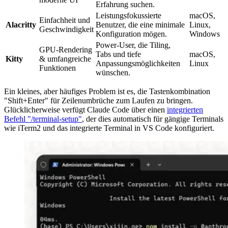
Erfahrung suchen.
Leistungsfokussierte
macOS,
Einfachheit und
Alacritty
Benutzer, die eine minimale
Linux,
Geschwindigkeit
Konfiguration mögen.
Windows
Power-User, die Tiling,
GPU-Rendering
Tabs und tiefe
macOS,
Kitty
& umfangreiche
Anpassungsmöglichkeiten
Linux
Funktionen
wünschen.
Ein kleines, aber häufiges Problem ist es, die Tastenkombination
"Shift+Enter" für Zeilenumbrüche zum Laufen zu bringen.
Glücklicherweise verfügt Claude Code über einen
integrierten
Befehl "/terminal-setup"
, der dies automatisch für gängige Terminals
wie iTerm2 und das integrierte Terminal in VS Code konfiguriert.