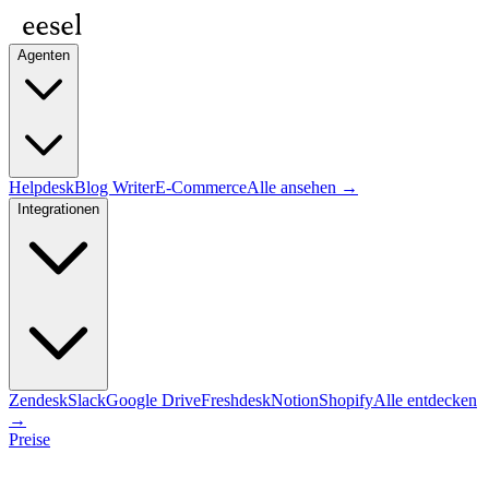
Agenten
Helpdesk
Blog Writer
E-Commerce
Alle ansehen →
Integrationen
Zendesk
Slack
Google Drive
Freshdesk
Notion
Shopify
Alle entdecken
→
Preise