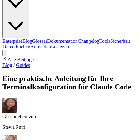
Enterprise
Blog
Glossar
Dokumentation
Changelog
Tools
Sicherheit
Demo buchen
Anmelden
Loslegen
Alle Beiträge
Blog
/
Guides
Eine praktische Anleitung für Ihre
Terminalkonfiguration für Claude Code
Geschrieben von
Stevia Putri