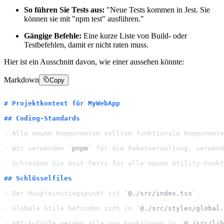
So führen Sie Tests aus:
"Neue Tests kommen in Jest. Sie
können sie mit "npm test" ausführen."
Gängige Befehle:
Eine kurze Liste von Build- oder
Testbefehlen, damit er nicht raten muss.
Hier ist ein Ausschnitt davon, wie einer aussehen könnte:
Markdown
Copy
# Projektkontext für MyWebApp
## Coding-Standards
-
 Alle neuen Komponenten sollten funktionale Komponente
-
 Wir verwenden 
`pnpm`
 für die Paketverwaltung, verwend
-
 Schreiben Sie Unit-Tests für alle neuen Utility-Funkt
## Schlüsselfiles
-
 Der Haupteinstiegspunkt ist 
`@./src/index.tsx`
.

-
 Globale Stile befinden sich in 
`@./src/styles/global.
-
 API-Aufrufe werden alle von Funktionen in 
`@./src/lib