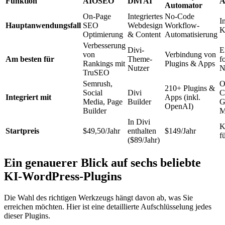
Funktion
AIOSEO
Divi AI
A
Automator
On-Page
Integriertes
No-Code
I
Hauptanwendungsfall
SEO
Webdesign
Workflow-
K
Optimierung
& Content
Automatisierung
Verbesserung
Divi-
E
von
Verbindung von
Am besten für
Theme-
f
Rankings mit
Plugins & Apps
Nutzer
N
TruSEO
Semrush,
O
210+ Plugins &
Social
Divi
C
Integriert mit
Apps (inkl.
Media, Page
Builder
G
OpenAI)
Builder
M
In Divi
K
Startpreis
$49,50/Jahr
enthalten
$149/Jahr
f
($89/Jahr)
Ein genauerer Blick auf sechs beliebte
KI-WordPress-Plugins
Die Wahl des richtigen Werkzeugs hängt davon ab, was Sie
erreichen möchten. Hier ist eine detaillierte Aufschlüsselung jedes
dieser Plugins.