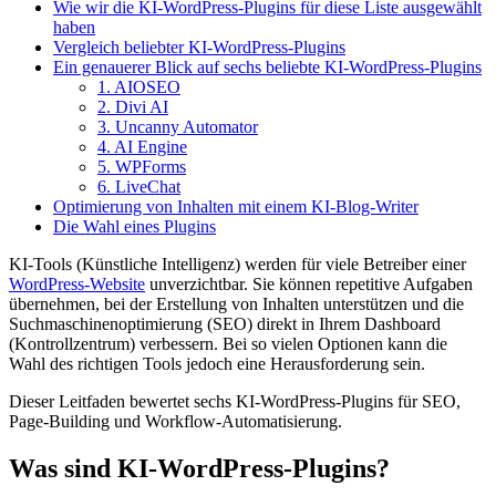
Wie wir die KI-WordPress-Plugins für diese Liste ausgewählt
haben
Vergleich beliebter KI-WordPress-Plugins
Ein genauerer Blick auf sechs beliebte KI-WordPress-Plugins
1. AIOSEO
2. Divi AI
3. Uncanny Automator
4. AI Engine
5. WPForms
6. LiveChat
Optimierung von Inhalten mit einem KI-Blog-Writer
Die Wahl eines Plugins
KI-Tools (Künstliche Intelligenz) werden für viele Betreiber einer
WordPress-Website
unverzichtbar. Sie können repetitive Aufgaben
übernehmen, bei der Erstellung von Inhalten unterstützen und die
Suchmaschinenoptimierung (SEO) direkt in Ihrem Dashboard
(Kontrollzentrum) verbessern. Bei so vielen Optionen kann die
Wahl des richtigen Tools jedoch eine Herausforderung sein.
Dieser Leitfaden bewertet sechs KI-WordPress-Plugins für SEO,
Page-Building und Workflow-Automatisierung.
Was sind KI-WordPress-Plugins?