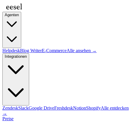
Agenten
Helpdesk
Blog Writer
E-Commerce
Alle ansehen →
Integrationen
Zendesk
Slack
Google Drive
Freshdesk
Notion
Shopify
Alle entdecken
→
Preise