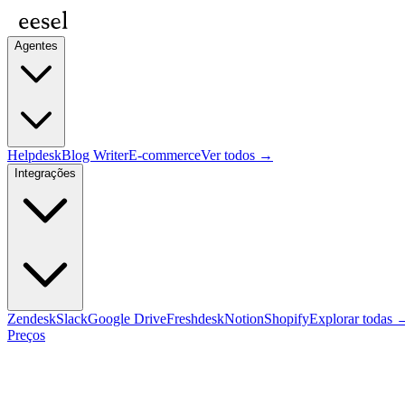
Agentes
Helpdesk
Blog Writer
E-commerce
Ver todos →
Integrações
Zendesk
Slack
Google Drive
Freshdesk
Notion
Shopify
Explorar todas 
Preços