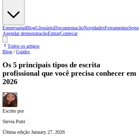
Empresarial
Blog
Glossário
Documentação
Novidades
Ferramentas
Segu
Agendar demonstração
Entrar
Começar
Todos os artigos
Blog
/
Guides
Os 5 principais tipos de escrita
profissional que você precisa conhecer em
2026
Escrito por
Stevia Putri
Última edição
January 27, 2026