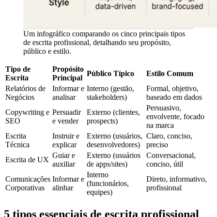
Um infográfico comparando os cinco principais tipos
de escrita profissional, detalhando seu propósito,
público e estilo.
Tipo de
Propósito
Público Típico
Estilo Comum
Escrita
Principal
Relatórios de
Informar e
Interno (gestão,
Formal, objetivo,
Negócios
analisar
stakeholders)
baseado em dados
Persuasivo,
Copywriting e
Persuadir
Externo (clientes,
envolvente, focado
SEO
e vender
prospects)
na marca
Escrita
Instruir e
Externo (usuários,
Claro, conciso,
Técnica
explicar
desenvolvedores)
preciso
Guiar e
Externo (usuários
Conversacional,
Escrita de UX
auxiliar
de apps/sites)
conciso, útil
Interno
Comunicações
Informar e
Direto, informativo,
(funcionários,
Corporativas
alinhar
profissional
equipes)
5 tipos essenciais de escrita profissional