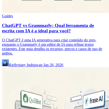
Guides
ChatGPT vs Grammarly: Qual ferramenta de
escrita com IA é a ideal para você?
O ChatGPT é uma IA generativa para criar conteúdo do zero,
enquanto o Grammarly é um editor de IA para refinar textos
existentes. Este guia detalha os recursos, preços e casos de uso de
ambos.
Riellvriany Indriawan
·
Jan 26, 2026