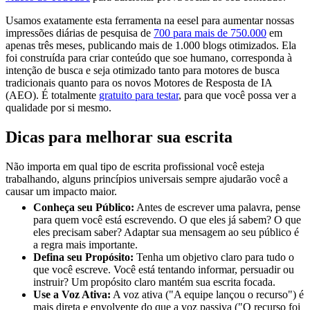
Usamos exatamente esta ferramenta na eesel para aumentar nossas
impressões diárias de pesquisa de
700 para mais de 750.000
em
apenas três meses, publicando mais de 1.000 blogs otimizados. Ela
foi construída para criar conteúdo que soe humano, corresponda à
intenção de busca e seja otimizado tanto para motores de busca
tradicionais quanto para os novos Motores de Resposta de IA
(AEO). É totalmente
gratuito para testar
, para que você possa ver a
qualidade por si mesmo.
Dicas para melhorar sua escrita
Não importa em qual tipo de escrita profissional você esteja
trabalhando, alguns princípios universais sempre ajudarão você a
causar um impacto maior.
Conheça seu Público:
Antes de escrever uma palavra, pense
para quem você está escrevendo. O que eles já sabem? O que
eles precisam saber? Adaptar sua mensagem ao seu público é
a regra mais importante.
Defina seu Propósito:
Tenha um objetivo claro para tudo o
que você escreve. Você está tentando informar, persuadir ou
instruir? Um propósito claro mantém sua escrita focada.
Use a Voz Ativa:
A voz ativa ("A equipe lançou o recurso") é
mais direta e envolvente do que a voz passiva ("O recurso foi