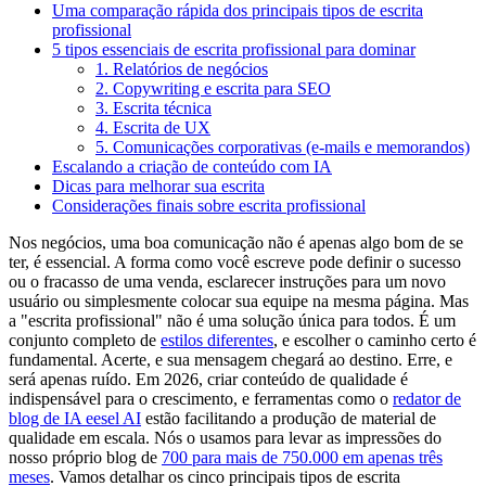
Uma comparação rápida dos principais tipos de escrita
profissional
5 tipos essenciais de escrita profissional para dominar
1. Relatórios de negócios
2. Copywriting e escrita para SEO
3. Escrita técnica
4. Escrita de UX
5. Comunicações corporativas (e-mails e memorandos)
Escalando a criação de conteúdo com IA
Dicas para melhorar sua escrita
Considerações finais sobre escrita profissional
Nos negócios, uma boa comunicação não é apenas algo bom de se
ter, é essencial. A forma como você escreve pode definir o sucesso
ou o fracasso de uma venda, esclarecer instruções para um novo
usuário ou simplesmente colocar sua equipe na mesma página. Mas
a "escrita profissional" não é uma solução única para todos. É um
conjunto completo de
estilos diferentes
, e escolher o caminho certo é
fundamental. Acerte, e sua mensagem chegará ao destino. Erre, e
será apenas ruído. Em 2026, criar conteúdo de qualidade é
indispensável para o crescimento, e ferramentas como o
redator de
blog de IA eesel AI
estão facilitando a produção de material de
qualidade em escala. Nós o usamos para levar as impressões do
nosso próprio blog de
700 para mais de 750.000 em apenas três
meses
. Vamos detalhar os cinco principais tipos de escrita