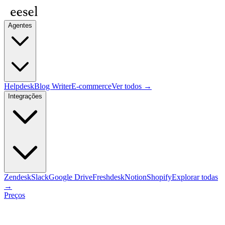
Agentes
Helpdesk
Blog Writer
E-commerce
Ver todos →
Integrações
Zendesk
Slack
Google Drive
Freshdesk
Notion
Shopify
Explorar todas
→
Preços