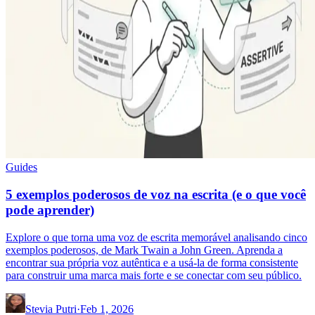
Guides
5 exemplos poderosos de voz na escrita (e o que você
pode aprender)
Explore o que torna uma voz de escrita memorável analisando cinco
exemplos poderosos, de Mark Twain a John Green. Aprenda a
encontrar sua própria voz autêntica e a usá-la de forma consistente
para construir uma marca mais forte e se conectar com seu público.
Stevia Putri
·
Feb 1, 2026