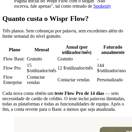
Página inicial do Wispr Flow com o slogan "Não
escreva, fale apenas", tal como retirado de
Spokenly
Quanto custa o Wispr Flow?
Três planos. Sem cobranças por palavra, sem excedentes além do
limite semanal do nível gratuito.
Anual (por
Faturado
Plano
Mensal
utilizador/mês)
anualmente
Flow Basic
Gratuito
Gratuito
-
15
144
Flow Pro
12 $/utilizador/mês
$/utilizador/mês
$/utilizador/ano
Flow
Contactar
Contactar vendas
Personalizado
Enterprise
vendas
Cada nova conta obtém um
teste Flow Pro de 14 dias
— sem
necessidade de cartão de crédito. O teste inclui palavras ilimitadas,
todas as plataformas e todas as funcionalidades de equipa. Após o
fim, a conta reverte para o Basic a menos que seja atualizada.