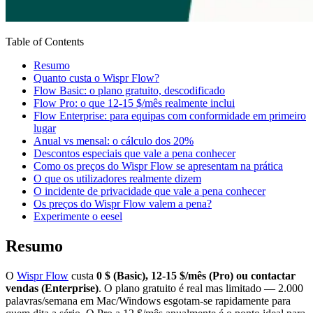
Table of Contents
Resumo
Quanto custa o Wispr Flow?
Flow Basic: o plano gratuito, descodificado
Flow Pro: o que 12-15 $/mês realmente inclui
Flow Enterprise: para equipas com conformidade em primeiro
lugar
Anual vs mensal: o cálculo dos 20%
Descontos especiais que vale a pena conhecer
Como os preços do Wispr Flow se apresentam na prática
O que os utilizadores realmente dizem
O incidente de privacidade que vale a pena conhecer
Os preços do Wispr Flow valem a pena?
Experimente o eesel
Resumo
O
Wispr Flow
custa
0 $ (Basic), 12-15 $/mês (Pro) ou contactar
vendas (Enterprise)
. O plano gratuito é real mas limitado — 2.000
palavras/semana em Mac/Windows esgotam-se rapidamente para