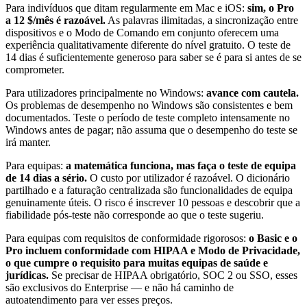
Para indivíduos que ditam regularmente em Mac e iOS:
sim, o Pro
a 12 $/mês é razoável.
As palavras ilimitadas, a sincronização entre
dispositivos e o Modo de Comando em conjunto oferecem uma
experiência qualitativamente diferente do nível gratuito. O teste de
14 dias é suficientemente generoso para saber se é para si antes de se
comprometer.
Para utilizadores principalmente no Windows:
avance com cautela.
Os problemas de desempenho no Windows são consistentes e bem
documentados. Teste o período de teste completo intensamente no
Windows antes de pagar; não assuma que o desempenho do teste se
irá manter.
Para equipas:
a matemática funciona, mas faça o teste de equipa
de 14 dias a sério.
O custo por utilizador é razoável. O dicionário
partilhado e a faturação centralizada são funcionalidades de equipa
genuinamente úteis. O risco é inscrever 10 pessoas e descobrir que a
fiabilidade pós-teste não corresponde ao que o teste sugeriu.
Para equipas com requisitos de conformidade rigorosos:
o Basic e o
Pro incluem conformidade com HIPAA e Modo de Privacidade,
o que cumpre o requisito para muitas equipas de saúde e
jurídicas.
Se precisar de HIPAA obrigatório, SOC 2 ou SSO, esses
são exclusivos do Enterprise — e não há caminho de
autoatendimento para ver esses preços.