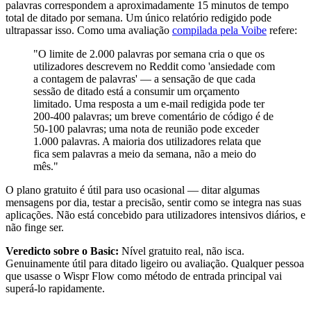
palavras correspondem a aproximadamente 15 minutos de tempo
total de ditado por semana. Um único relatório redigido pode
ultrapassar isso. Como uma avaliação
compilada pela Voibe
refere:
"O limite de 2.000 palavras por semana cria o que os
utilizadores descrevem no Reddit como 'ansiedade com
a contagem de palavras' — a sensação de que cada
sessão de ditado está a consumir um orçamento
limitado. Uma resposta a um e-mail redigida pode ter
200-400 palavras; um breve comentário de código é de
50-100 palavras; uma nota de reunião pode exceder
1.000 palavras. A maioria dos utilizadores relata que
fica sem palavras a meio da semana, não a meio do
mês."
O plano gratuito é útil para uso ocasional — ditar algumas
mensagens por dia, testar a precisão, sentir como se integra nas suas
aplicações. Não está concebido para utilizadores intensivos diários, e
não finge ser.
Veredicto sobre o Basic:
Nível gratuito real, não isca.
Genuinamente útil para ditado ligeiro ou avaliação. Qualquer pessoa
que usasse o Wispr Flow como método de entrada principal vai
superá-lo rapidamente.