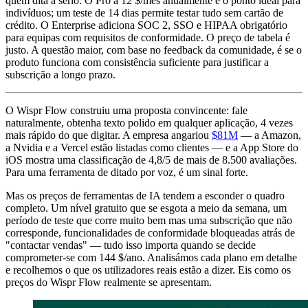
quem dita a sério. O Pro a 12 $/mês anualmente é o ponto ideal para
indivíduos; um teste de 14 dias permite testar tudo sem cartão de
crédito. O Enterprise adiciona SOC 2, SSO e HIPAA obrigatório
para equipas com requisitos de conformidade. O preço de tabela é
justo. A questão maior, com base no feedback da comunidade, é se o
produto funciona com consistência suficiente para justificar a
subscrição a longo prazo.
O Wispr Flow construiu uma proposta convincente: fale
naturalmente, obtenha texto polido em qualquer aplicação, 4 vezes
mais rápido do que digitar. A empresa angariou
$81M
— a Amazon,
a Nvidia e a Vercel estão listadas como clientes — e a App Store do
iOS mostra uma classificação de 4,8/5 de mais de 8.500 avaliações.
Para uma ferramenta de ditado por voz, é um sinal forte.
Mas os preços de ferramentas de IA tendem a esconder o quadro
completo. Um nível gratuito que se esgota a meio da semana, um
período de teste que corre muito bem mas uma subscrição que não
corresponde, funcionalidades de conformidade bloqueadas atrás de
"contactar vendas" — tudo isso importa quando se decide
comprometer-se com 144 $/ano. Analisámos cada plano em detalhe
e recolhemos o que os utilizadores reais estão a dizer. Eis como os
preços do Wispr Flow realmente se apresentam.