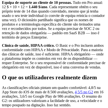
Equipa de suporte ao cliente de 10 pessoas.
Tudo em Pro anual:
12 $ × 10 × 12 =
1.440 $/ano
. Cada representante obtém o seu
próprio teste de 14 dias quando convidado, mesmo que já tenha
usado o seu teste individual (o convite de equipa reinicia o contador
uma vez). O dicionário partilhado significa que os nomes de
produtos e a terminologia específica do cliente são treinados uma
vez e reconhecidos por todos. Se a equipa precisar de SOC 2 ou
retenção de dados obrigatória — padrão em SaaS B2B — isso é
território de preços Enterprise.
Clínica de saúde, HIPAA crítico.
O Basic e o Pro incluem ambos
conformidade com HIPAA e Modo de Privacidade. Para a maioria
das clínicas de saúde, isso é suficiente. HIPAA obrigatório — onde
a plataforma impõe os controlos em vez de os disponibilizar —
requer Enterprise. Se o seu responsável de conformidade precisar de
obrigatório em vez de disponível, isso é uma conversa de vendas.
O que os utilizadores realmente dizem
As classificações oficiais pintam um quadro confortável: 4,8/5 na
App Store do iOS de mais de 8.500 avaliações,
4,5/5 no G2
em 16
avaliações, 3,6/5 no Google Play de 986 avaliações. O resumo do
G2: os utilizadores valorizam a facilidade de uso, a velocidade e o
tempo poupado na digitação. Isso faz sentido.