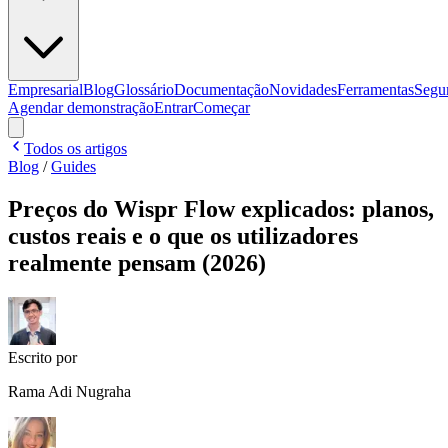
Empresarial
Blog
Glossário
Documentação
Novidades
Ferramentas
Segu
Agendar demonstração
Entrar
Começar
Todos os artigos
Blog
/
Guides
Preços do Wispr Flow explicados: planos,
custos reais e o que os utilizadores
realmente pensam (2026)
Escrito por
Rama Adi Nugraha