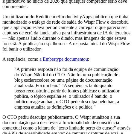
significativo no início de 2026 que qualquer comprador sério deve
compreender.
Um utilizador do Reddit em r/ProductivityApps publicou que tinha
monitorizado o tráfego de rede de saída do Wispr Flow e descobriu
que a aplicação estava periodicamente a carregar o que parecia ser
capturas de ecrã da janela ativa para infraestrutura de IA de terceiros
— não apenas áudio durante o ditado, mas imagens do que estava
no ecrã. A publicação espalhou-se. A resposta inicial do Wispr Flow
foi banir o utilizador.
A sequência, como
a Embertype documentou
:
"A primeira resposta não foi da equipa de comunicação
do Wispr. Não foi do CTO. Não foi uma publicação de
blog esclarecedora ou uma página de documentação
atualizada. Foi um ban." "A sequência, tanto quanto
posso reconstruir a partir de fontes públicas: o utilizador
publica, o tópico espalha-se, o utilizador é banido, o
público reage ao ban, o CTO pede desculpa pelo ban, a
empresa atualiza as definições e a política."
O CTO pediu desculpa publicamente. O Wispr atualizou a sua
documentação para descrever a funcionalidade de consciência
contextual como a leitura de "texto limitado perto do cursor" através
de APIs de acessibilidade em vez de capturar capturas de ecrã, e