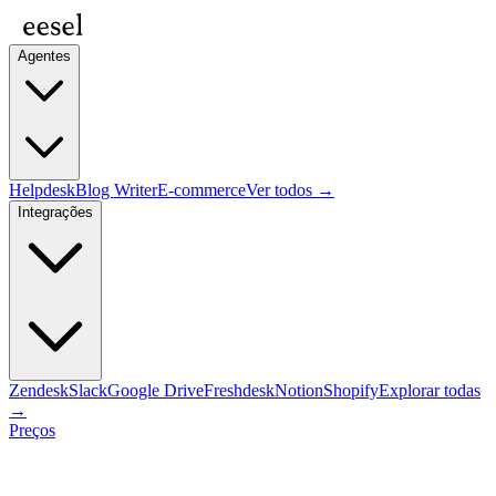
Agentes
Helpdesk
Blog Writer
E-commerce
Ver todos →
Integrações
Zendesk
Slack
Google Drive
Freshdesk
Notion
Shopify
Explorar todas
→
Preços