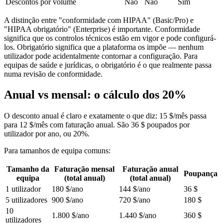
Descontos por volume
Não
Não
Sim
A distinção entre "conformidade com HIPAA" (Basic/Pro) e
"HIPAA obrigatório" (Enterprise) é importante. Conformidade
significa que os controlos técnicos estão em vigor e pode configurá-
los. Obrigatório significa que a plataforma os impõe — nenhum
utilizador pode acidentalmente contornar a configuração. Para
equipas de saúde e jurídicas, o obrigatório é o que realmente passa
numa revisão de conformidade.
Anual vs mensal: o cálculo dos 20%
O desconto anual é claro e exatamente o que diz: 15 $/mês passa
para 12 $/mês com faturação anual. São 36 $ poupados por
utilizador por ano, ou 20%.
Para tamanhos de equipa comuns:
Tamanho da
Faturação mensal
Faturação anual
Poupança
equipa
(total anual)
(total anual)
1 utilizador
180 $/ano
144 $/ano
36 $
5 utilizadores
900 $/ano
720 $/ano
180 $
10
1.800 $/ano
1.440 $/ano
360 $
utilizadores