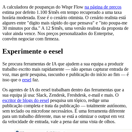
A calculadora de poupanças do Wispr Flow
na página de preços
estima por defeito 1.100 $/mês em tempo recuperado a uma taxa
horária moderada. Esse é o cenário otimista. O cenário realista está
algures entre "digito mais rápido do que pensava" e "isto poupa-me
30 minutos por dia." A 12 $/mês, uma versão realista da proposta de
valor ainda vence. Nos preços personalizados do Enterprise,
convém negociar com firmeza.
Experimente o eesel
Se procura ferramentas de IA que ajudem a sua equipa a produzir
trabalho escrito mais rapidamente — não apenas capturar entrada de
voz, mas gerir pesquisa, rascunho e publicação do início ao fim — é
isso que o
eesel
faz.
Os agentes de IA do eesel trabalham dentro das ferramentas que a
sua equipa já usa: Slack, Zendesk, Freshdesk, e-mail e mais. O
escritor de blogs do eesel
pesquisa um tópico, redige uma
publicação completa e trata da publicação — totalmente autónomo,
sem teclado ou microfone necessários. É uma ferramenta diferente
para um trabalho diferente, mas se está a otimizar o output em vez
da velocidade de entrada, vale a pena dar uma vista de olhos.