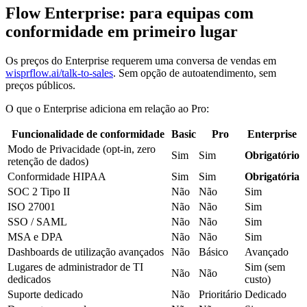
Flow Enterprise: para equipas com
conformidade em primeiro lugar
Os preços do Enterprise requerem uma conversa de vendas em
wisprflow.ai/talk-to-sales
. Sem opção de autoatendimento, sem
preços públicos.
O que o Enterprise adiciona em relação ao Pro:
Funcionalidade de conformidade
Basic
Pro
Enterprise
Modo de Privacidade (opt-in, zero
Sim
Sim
Obrigatório
retenção de dados)
Conformidade HIPAA
Sim
Sim
Obrigatória
SOC 2 Tipo II
Não
Não
Sim
ISO 27001
Não
Não
Sim
SSO / SAML
Não
Não
Sim
MSA e DPA
Não
Não
Sim
Dashboards de utilização avançados
Não
Básico
Avançado
Lugares de administrador de TI
Sim (sem
Não
Não
dedicados
custo)
Suporte dedicado
Não
Prioritário
Dedicado