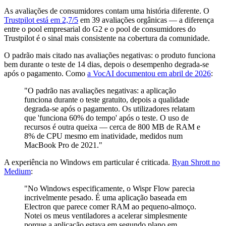
As avaliações de consumidores contam uma história diferente. O
Trustpilot está em 2,7/5
em 39 avaliações orgânicas — a diferença
entre o pool empresarial do G2 e o pool de consumidores do
Trustpilot é o sinal mais consistente na cobertura da comunidade.
O padrão mais citado nas avaliações negativas: o produto funciona
bem durante o teste de 14 dias, depois o desempenho degrada-se
após o pagamento. Como
a VocAI documentou em abril de 2026
:
"O padrão nas avaliações negativas: a aplicação
funciona durante o teste gratuito, depois a qualidade
degrada-se após o pagamento. Os utilizadores relatam
que 'funciona 60% do tempo' após o teste. O uso de
recursos é outra queixa — cerca de 800 MB de RAM e
8% de CPU mesmo em inatividade, medidos num
MacBook Pro de 2021."
A experiência no Windows em particular é criticada.
Ryan Shrott no
Medium
:
"No Windows especificamente, o Wispr Flow parecia
incrivelmente pesado. É uma aplicação baseada em
Electron que parece comer RAM ao pequeno-almoço.
Notei os meus ventiladores a acelerar simplesmente
porque a aplicação estava em segundo plano em