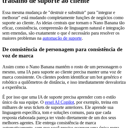
trabalho de suporte ao cliente
Essa mesma mudança de "destruir e substituir" para "integrar e
melhorar" está mudando completamente funções de negócios como
suporte ao cliente. As ideias centrais que tornam o Nano Banana tão
eficaz, consistência, compreensão de linguagem natural e integração
sem emendas, são exatamente o que é necessário para resolver os
maiores problemas na
automação de suporte
.
De consistência de personagem para consistência de
voz de marca
Assim como o Nano Banana mantém o rosto de um personagem o
mesmo, uma IA para suporte ao cliente precisa manter uma voz de
marca consistente. Os clientes podem identificar um bot genérico e
robótico a quilômetros de distância, e isso imediatamente desvaloriza
a experiência.
É por isso que uma IA de suporte precisa aprender com o estilo
único da sua equipe. O
eesel AI Copilot
, por exemplo, treina em
milhares de seus tickets de suporte anteriores. Ele aprende sua
linguagem específica, tom e soluções comuns, para que cada
resposta elaborada pareça ter vindo diretamente de um dos seus
melhores agentes. Ele entrega consistência de marca
automaticamente, sem que você precise escrever uma única regra.