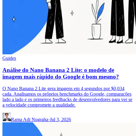
Guides
Análise do Nano Banana 2 Lite: o modelo de
imagem mais rápido do Google é bom mesmo?
O Nano Banana 2 Lite gera imagens em 4 segundos por $0,034
cada. Analisamos os próprios benchmarks do Google, comparações
lado a lado e os primeiros feedbacks de desenvolvedores para ver se
a velocidade compromete a qualidade.
Rama Adi Nugraha
·
Jul 3, 2026