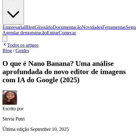
Empresarial
Blog
Glossário
Documentação
Novidades
Ferramentas
Segu
Agendar demonstração
Entrar
Começar
Todos os artigos
Blog
/
Guides
O que é Nano Banana? Uma análise
aprofundada do novo editor de imagens
com IA do Google (2025)
Escrito por
Stevia Putri
Última edição
September 10, 2025