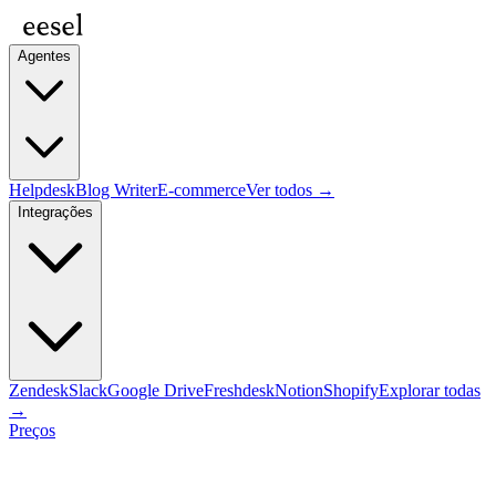
Agentes
Helpdesk
Blog Writer
E-commerce
Ver todos →
Integrações
Zendesk
Slack
Google Drive
Freshdesk
Notion
Shopify
Explorar todas
→
Preços