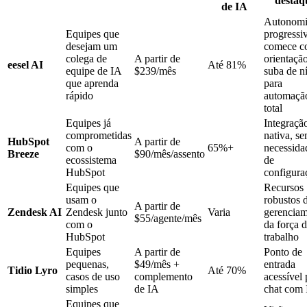
destaq
de IA
Autonom
Equipes que
progressi
desejam um
comece 
colega de
A partir de
orientação
eesel AI
Até 81%
equipe de IA
$239/mês
suba de n
que aprenda
para
rápido
automaçã
total
Equipes já
Integraçã
comprometidas
nativa, s
HubSpot
A partir de
com o
65%+
necessida
Breeze
$90/mês/assento
ecossistema
de
HubSpot
configura
Equipes que
Recursos
usam o
robustos 
A partir de
Zendesk AI
Zendesk junto
Varia
gerencia
$55/agente/mês
com o
da força 
HubSpot
trabalho
Equipes
A partir de
Ponto de
pequenas,
$49/mês +
entrada
Tidio Lyro
Até 70%
casos de uso
complemento
acessível 
simples
de IA
chat com
Equipes que