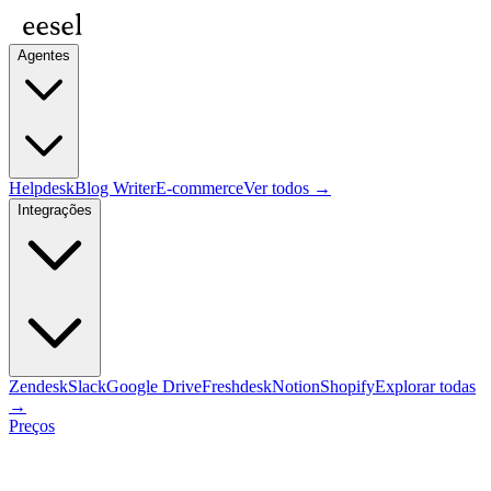
Agentes
Helpdesk
Blog Writer
E-commerce
Ver todos →
Integrações
Zendesk
Slack
Google Drive
Freshdesk
Notion
Shopify
Explorar todas
→
Preços