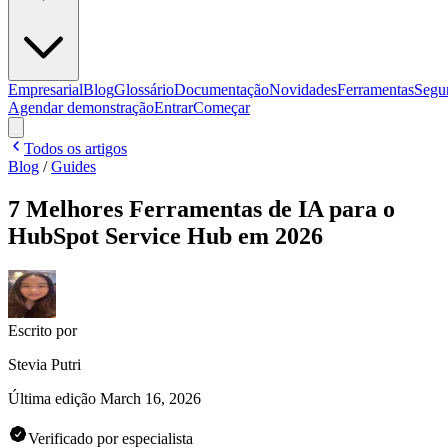
Empresarial
Blog
Glossário
Documentação
Novidades
Ferramentas
Segu
Agendar demonstração
Entrar
Começar
Todos os artigos
Blog
/
Guides
7 Melhores Ferramentas de IA para o
HubSpot Service Hub em 2026
Escrito por
Stevia Putri
Última edição
March 16, 2026
Verificado por especialista