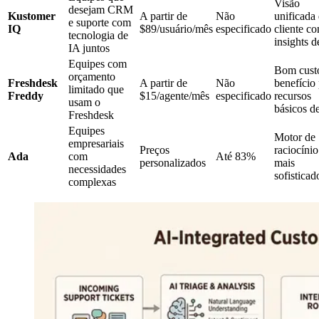
Visão
desejam CRM
Kustomer
A partir de
Não
unificada
e suporte com
IQ
$89/usuário/mês
especificado
cliente c
tecnologia de
insights d
IA juntos
Equipes com
Bom cust
orçamento
Freshdesk
A partir de
Não
benefício
limitado que
Freddy
$15/agente/mês
especificado
recursos
usam o
básicos d
Freshdesk
Equipes
Motor de
empresariais
Preços
raciocínio
Ada
com
Até 83%
personalizados
mais
necessidades
sofisticad
complexas