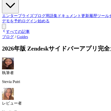
エンタープライズ
ブログ
用語集
ドキュメント
更新履歴
ツール
デモを予約
ログイン
始める
すべての記事
ブログ
/
Guides
2026年版 Zendeskサイドバーアプリ完
執筆者
Stevia Putri
レビュー者