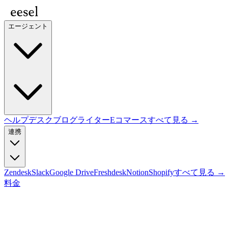
エージェント
ヘルプデスク
ブログライター
Eコマース
すべて見る →
連携
Zendesk
Slack
Google Drive
Freshdesk
Notion
Shopify
すべて見る →
料金