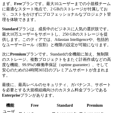
まず、
Free
プランです。最大10ユーザーまでの小規模チーム
に最適なスタート地点で、2 GBのストレージが付属してお
り、コストをかけずにプロフェッショナルなプロジェクト管
理を体験できます。
Standard
プランは、成長中のビジネスに人気の選択肢です。
最大10万ユーザーをサポートし、250 GBのストレージを提
供します。このティアでは、Atlassian Intelligenceや、包括的
なユーザーロール（役割）と権限の設定が可能になります。
次に
Premium
プランです。Standardの全機能に加え、無制限
のストレージ、複数プロジェクトをまたぐ計画作成などの高
度な機能、99.9%の稼働率保証（uptime guarantee）、そして
安心のための24時間365日のプレミアムサポートが含まれま
す。
最後に、最高レベルのセキュリティ、ガバナンス、サポート
を必要とする大規模組織向けのカスタム料金プランである
Enterprise
プランがあります。
機能
Free
Standard
Premium
ユーザ