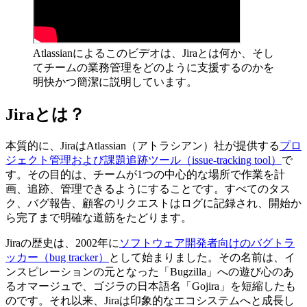
Atlassianによるこのビデオは、Jiraとは何か、そし
てチームの業務管理をどのように支援するのかを
明快かつ簡潔に説明しています。
Jiraとは？
本質的に、JiraはAtlassian（アトラシアン）社が提供する
プロ
ジェクト管理および課題追跡ツール（issue-tracking tool）
で
す。その目的は、チームが1つの中心的な場所で作業を計
画、追跡、管理できるようにすることです。すべてのタス
ク、バグ報告、顧客のリクエストはログに記録され、開始か
ら完了まで明確な道筋をたどります。
Jiraの歴史は、2002年に
ソフトウェア開発者向けのバグトラ
ッカー（bug tracker）
として始まりました。その名前は、イ
ンスピレーションの元となった「Bugzilla」への遊び心のあ
るオマージュで、ゴジラの日本語名「Gojira」を短縮したも
のです。それ以来、Jiraは印象的なエコシステムへと成長し