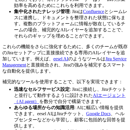
効率を高めるためにこれらを利用できます。
集中化されたナレッジ管理
: Jiraは
Confluence
とシームレ
スに連携し、ドキュメントを整理された状態に保ちま
す。複数のプラットフォームに情報が散在しているチ
ームの場合、補完的なAIレイヤーを追加することで、
それらのギャップを埋めることができます。
これらの機能をさらに強化するために、多くのチームが既存
のJiraセットアップに直接接続できる専用のAIレイヤーを追
加しています。例えば、
eesel AI
のようなツールは
Jira Service
Management
と直接統合され、Jiraの強みを補完するスマート
な自動化を提供します。
補完的なツールを使用することで、以下を実現できます：
迅速なセルフサービス設定
: Jiraに接続し、Jiraチケット
と並行して動作するように設計された
AIエージェント
（AI agent）
を数分で自分で構築できます。
あらゆる場所からの知識活用
: AIに幅広い情報を提供
できます。eesel AIはJiraチケット、
Google Docs
、ヘル
プセンターなどから学習し、顧客に包括的な回答を提
供します。