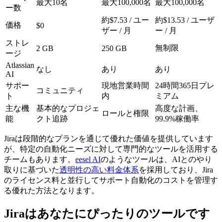
最大10名
最大100,000名
最大100,000名
ー数
約$7.53 / ユー
約$13.53 / ユーザ
価格
$0
ザー / 月
ー / 月
ストレ
無制限
2 GB
250 GB
ージ
Atlassian
なし
あり
あり
AI
サポー
現地営業時間
24時間365日プレ
コミュニティ
ト
内
ミアム
主な機
基本的なプロジェ
高度な計画、
ロールと権限
能
クト追跡
99.9%稼働率
Jiraは段階的なプランを通じて優れた価値を提供しています
が、特定の自動化ニーズに対して専門的なツールを活用する
チームもあります。
eesel AI
のようなツールは、AIとのやり
取りに基づいた
透明性の高い料金体系
を採用しており、Jira
のライセンス料と並行してサポート自動化のコストを管理す
る優れた方法となります。
Jiraはあなたにぴったりのツールです