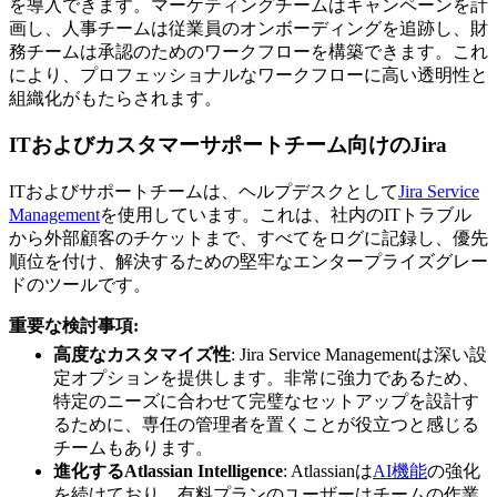
を導入できます。マーケティングチームはキャンペーンを計
画し、人事チームは従業員のオンボーディングを追跡し、財
務チームは承認のためのワークフローを構築できます。これ
により、プロフェッショナルなワークフローに高い透明性と
組織化がもたらされます。
ITおよびカスタマーサポートチーム向けのJira
ITおよびサポートチームは、ヘルプデスクとして
Jira Service
Management
を使用しています。これは、社内のITトラブル
から外部顧客のチケットまで、すべてをログに記録し、優先
順位を付け、解決するための堅牢なエンタープライズグレー
ドのツールです。
重要な検討事項:
高度なカスタマイズ性
: Jira Service Managementは深い設
定オプションを提供します。非常に強力であるため、
特定のニーズに合わせて完璧なセットアップを設計す
るために、専任の管理者を置くことが役立つと感じる
チームもあります。
進化するAtlassian Intelligence
: Atlassianは
AI機能
の強化
を続けており、有料プランのユーザーはチームの作業