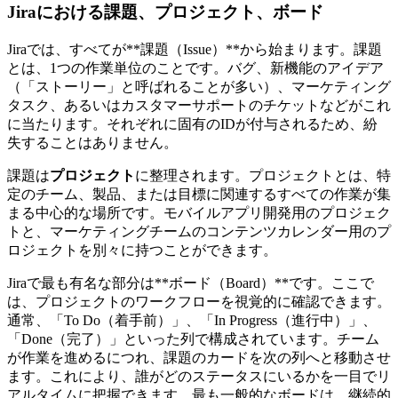
Jiraにおける課題、プロジェクト、ボード
Jiraでは、すべてが**課題（Issue）**から始まります。課題
とは、1つの作業単位のことです。バグ、新機能のアイデア
（「ストーリー」と呼ばれることが多い）、マーケティング
タスク、あるいはカスタマーサポートのチケットなどがこれ
に当たります。それぞれに固有のIDが付与されるため、紛
失することはありません。
課題は
プロジェクト
に整理されます。プロジェクトとは、特
定のチーム、製品、または目標に関連するすべての作業が集
まる中心的な場所です。モバイルアプリ開発用のプロジェク
トと、マーケティングチームのコンテンツカレンダー用のプ
ロジェクトを別々に持つことができます。
Jiraで最も有名な部分は**ボード（Board）**です。ここで
は、プロジェクトのワークフローを視覚的に確認できます。
通常、「To Do（着手前）」、「In Progress（進行中）」、
「Done（完了）」といった列で構成されています。チーム
が作業を進めるにつれ、課題のカードを次の列へと移動させ
ます。これにより、誰がどのステータスにいるかを一目でリ
アルタイムに把握できます。最も一般的なボードは、継続的