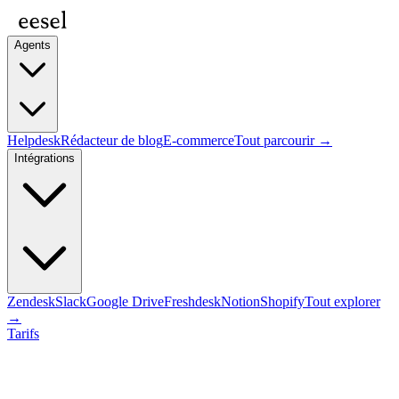
Agents
Helpdesk
Rédacteur de blog
E-commerce
Tout parcourir →
Intégrations
Zendesk
Slack
Google Drive
Freshdesk
Notion
Shopify
Tout explorer
→
Tarifs