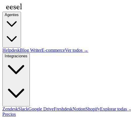
Agentes
Helpdesk
Blog Writer
E-commerce
Ver todos →
Integraciones
Zendesk
Slack
Google Drive
Freshdesk
Notion
Shopify
Explorar todas 
Precios