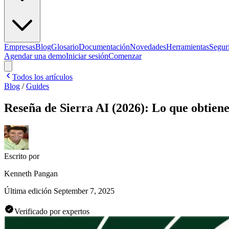
Empresas
Blog
Glosario
Documentación
Novedades
Herramientas
Segur
Agendar una demo
Iniciar sesión
Comenzar
Todos los artículos
Blog
/
Guides
Reseña de Sierra AI (2026): Lo que obtienes
Escrito por
Kenneth Pangan
Última edición
September 7, 2025
Verificado por expertos