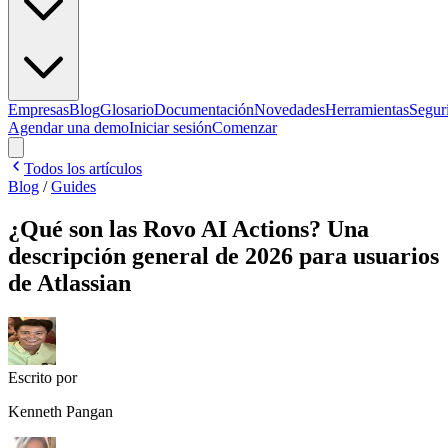
Empresas
Blog
Glosario
Documentación
Novedades
Herramientas
Segur
Agendar una demo
Iniciar sesión
Comenzar
Todos los artículos
Blog
/
Guides
¿Qué son las Rovo AI Actions? Una
descripción general de 2026 para usuarios
de Atlassian
Escrito por
Kenneth Pangan