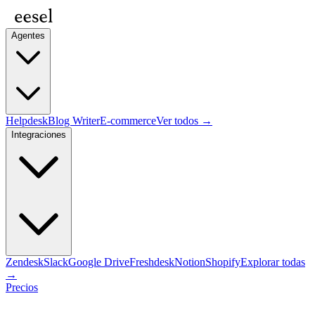
Agentes
Helpdesk
Blog Writer
E-commerce
Ver todos →
Integraciones
Zendesk
Slack
Google Drive
Freshdesk
Notion
Shopify
Explorar todas
→
Precios