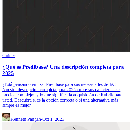
Guides
¿Qué es Predibase? Una descripción completa para
2025
¿Está pensando en usar Predibase para sus necesidades de IA?
Nuestra descripción completa para 2025 cubre sus características,
precios complejos y lo que significa la adquisición de Rubrik para
usted. Descubra si es la opción correcta o si una alternativa más
simple es mejor.
Kenneth Pangan
·
Oct 1, 2025