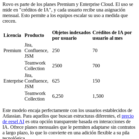
Rovo es parte de los planes Premium y Enterprise Cloud. El uso se
mide en "créditos de IA", y cada usuario recibe una asignación
mensual. Esto permite a los equipos escalar su uso a medida que
crecen.
Objetos indexados
Créditos de IA por
Licencia
Producto
por usuario
usuario al mes
Jira,
Premium
Confluence,
250
70
JSM
Teamwork
2500
700
Collection
Jira,
Enterprise
Confluence,
625
150
JSM
Teamwork
6,250
1,500
Collection
Este modelo encaja perfectamente con los usuarios establecidos de
Atlassian. Para aquellos que buscan estructuras diferentes, el
precio
de eesel AI
es otra opción transparente basada en interacciones de
IA. Ofrece planes mensuales que le permiten adaptarse sin contratos
a largo plazo, lo que lo convierte en una adición flexible a su pila
tecnológica.