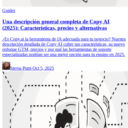
Guides
Una descripción general completa de Copy AI
(2025): Características, precios y alternativas
¿Es Copy.ai la herramienta de IA adecuada para tu negocio? Nuestra
descripción detallada de Copy AI cubre sus características, su nuevo
enfoque GTM, precios y por qué las herramientas de soporte
especializadas podrían ser una mejor opción para tu equipo en 2025.
Stevia Putri
·
Oct 5, 2025