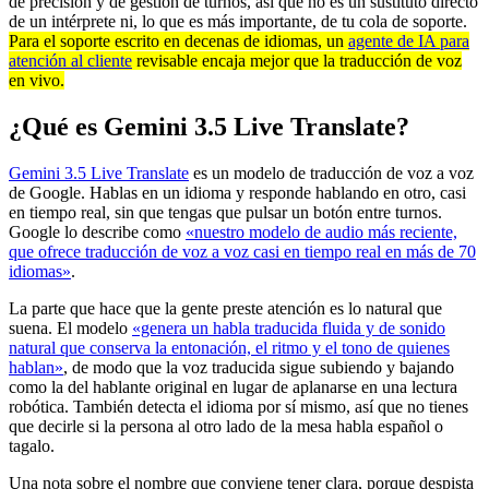
de precisión y de gestión de turnos, así que no es un sustituto directo
de un intérprete ni, lo que es más importante, de tu cola de soporte.
Para el soporte escrito en decenas de idiomas, un
agente de IA para
atención al cliente
revisable encaja mejor que la traducción de voz
en vivo.
¿Qué es Gemini 3.5 Live Translate?
Gemini 3.5 Live Translate
es un modelo de traducción de voz a voz
de Google. Hablas en un idioma y responde hablando en otro, casi
en tiempo real, sin que tengas que pulsar un botón entre turnos.
Google lo describe como
«nuestro modelo de audio más reciente,
que ofrece traducción de voz a voz casi en tiempo real en más de 70
idiomas»
.
La parte que hace que la gente preste atención es lo natural que
suena. El modelo
«genera un habla traducida fluida y de sonido
natural que conserva la entonación, el ritmo y el tono de quienes
hablan»
, de modo que la voz traducida sigue subiendo y bajando
como la del hablante original en lugar de aplanarse en una lectura
robótica. También detecta el idioma por sí mismo, así que no tienes
que decirle si la persona al otro lado de la mesa habla español o
tagalo.
Una nota sobre el nombre que conviene tener clara, porque despista