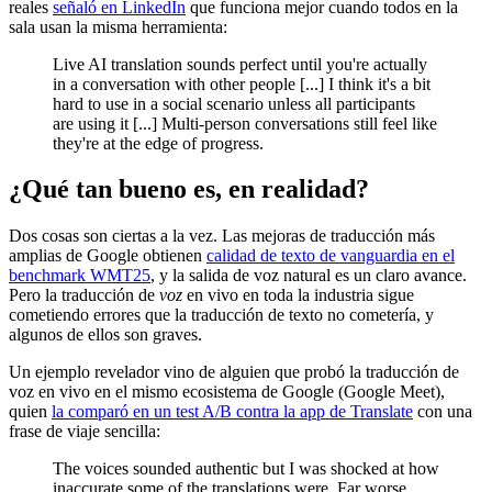
reales
señaló en LinkedIn
que funciona mejor cuando todos en la
sala usan la misma herramienta:
Live AI translation sounds perfect until you're actually
in a conversation with other people [...] I think it's a bit
hard to use in a social scenario unless all participants
are using it [...] Multi-person conversations still feel like
they're at the edge of progress.
¿Qué tan bueno es, en realidad?
Dos cosas son ciertas a la vez. Las mejoras de traducción más
amplias de Google obtienen
calidad de texto de vanguardia en el
benchmark WMT25
, y la salida de voz natural es un claro avance.
Pero la traducción de
voz
en vivo en toda la industria sigue
cometiendo errores que la traducción de texto no cometería, y
algunos de ellos son graves.
Un ejemplo revelador vino de alguien que probó la traducción de
voz en vivo en el mismo ecosistema de Google (Google Meet),
quien
la comparó en un test A/B contra la app de Translate
con una
frase de viaje sencilla:
The voices sounded authentic but I was shocked at how
inaccurate some of the translations were. Far worse