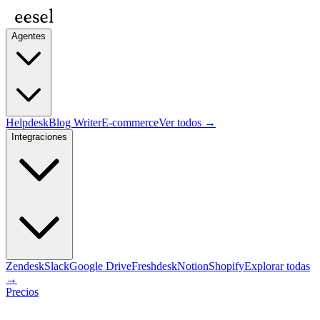
Agentes
Helpdesk
Blog Writer
E-commerce
Ver todos →
Integraciones
Zendesk
Slack
Google Drive
Freshdesk
Notion
Shopify
Explorar todas
→
Precios