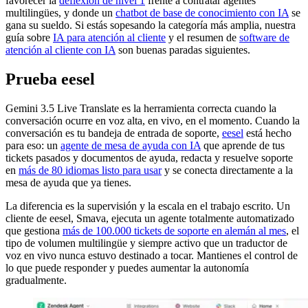
favorecer la
deflexión de nivel 1
frente a contratar agentes
multilingües, y donde un
chatbot de base de conocimiento con IA
se
gana su sueldo. Si estás sopesando la categoría más amplia, nuestra
guía sobre
IA para atención al cliente
y el resumen de
software de
atención al cliente con IA
son buenas paradas siguientes.
Prueba eesel
Gemini 3.5 Live Translate es la herramienta correcta cuando la
conversación ocurre en voz alta, en vivo, en el momento. Cuando la
conversación es tu bandeja de entrada de soporte,
eesel
está hecho
para eso: un
agente de mesa de ayuda con IA
que aprende de tus
tickets pasados y documentos de ayuda, redacta y resuelve soporte
en
más de 80 idiomas listo para usar
y se conecta directamente a la
mesa de ayuda que ya tienes.
La diferencia es la supervisión y la escala en el trabajo escrito. Un
cliente de eesel, Smava, ejecuta un agente totalmente automatizado
que gestiona
más de 100.000 tickets de soporte en alemán al mes
, el
tipo de volumen multilingüe y siempre activo que un traductor de
voz en vivo nunca estuvo destinado a tocar. Mantienes el control de
lo que puede responder y puedes aumentar la autonomía
gradualmente.