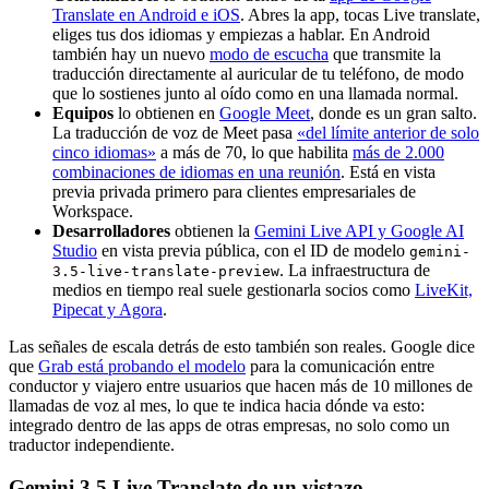
Translate en Android e iOS
. Abres la app, tocas Live translate,
eliges tus dos idiomas y empiezas a hablar. En Android
también hay un nuevo
modo de escucha
que transmite la
traducción directamente al auricular de tu teléfono, de modo
que lo sostienes junto al oído como en una llamada normal.
Equipos
lo obtienen en
Google Meet
, donde es un gran salto.
La traducción de voz de Meet pasa
«del límite anterior de solo
cinco idiomas»
a más de 70, lo que habilita
más de 2.000
combinaciones de idiomas en una reunión
. Está en vista
previa privada primero para clientes empresariales de
Workspace.
Desarrolladores
obtienen la
Gemini Live API y Google AI
Studio
en vista previa pública, con el ID de modelo
gemini-
. La infraestructura de
3.5-live-translate-preview
medios en tiempo real suele gestionarla socios como
LiveKit,
Pipecat y Agora
.
Las señales de escala detrás de esto también son reales. Google dice
que
Grab está probando el modelo
para la comunicación entre
conductor y viajero entre usuarios que hacen más de 10 millones de
llamadas de voz al mes, lo que te indica hacia dónde va esto:
integrado dentro de las apps de otras empresas, no solo como un
traductor independiente.
Gemini 3.5 Live Translate de un vistazo