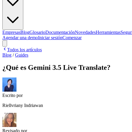
Empresas
Blog
Glosario
Documentación
Novedades
Herramientas
Segur
Agendar una demo
Iniciar sesión
Comenzar
Todos los artículos
Blog
/
Guides
¿Qué es Gemini 3.5 Live Translate?
Escrito por
Riellvriany Indriawan
Revisado por