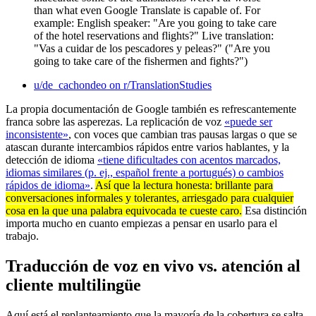
than what even Google Translate is capable of. For
example: English speaker: "Are you going to take care
of the hotel reservations and flights?" Live translation:
"Vas a cuidar de los pescadores y peleas?" ("Are you
going to take care of the fishermen and fights?")
u/de_cachondeo on r/TranslationStudies
La propia documentación de Google también es refrescantemente
franca sobre las asperezas. La replicación de voz
«puede ser
inconsistente»
, con voces que cambian tras pausas largas o que se
atascan durante intercambios rápidos entre varios hablantes, y la
detección de idioma
«tiene dificultades con acentos marcados,
idiomas similares (p. ej., español frente a portugués) o cambios
rápidos de idioma»
.
Así que la lectura honesta: brillante para
conversaciones informales y tolerantes, arriesgado para cualquier
cosa en la que una palabra equivocada te cueste caro.
Esa distinción
importa mucho en cuanto empiezas a pensar en usarlo para el
trabajo.
Traducción de voz en vivo vs. atención al
cliente multilingüe
Aquí está el replanteamiento que la mayoría de la cobertura se salta.