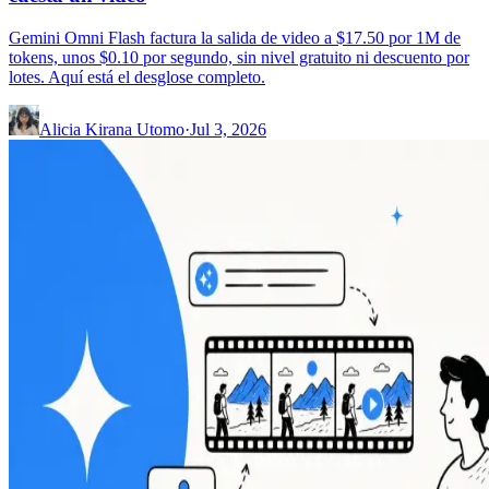
Gemini Omni Flash factura la salida de video a $17.50 por 1M de
tokens, unos $0.10 por segundo, sin nivel gratuito ni descuento por
lotes. Aquí está el desglose completo.
Alicia Kirana Utomo
·
Jul 3, 2026