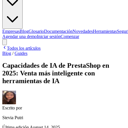
Empresas
Blog
Glosario
Documentación
Novedades
Herramientas
Segur
Agendar una demo
Iniciar sesión
Comenzar
Todos los artículos
Blog
/
Guides
Capacidades de IA de PrestaShop en
2025: Venta más inteligente con
herramientas de IA
Escrito por
Stevia Putri
Última edición
August 14, 2025