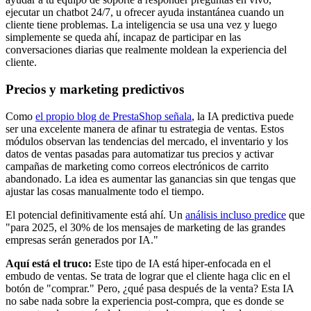
ejecutar un chatbot 24/7, u ofrecer ayuda instantánea cuando un
cliente tiene problemas. La inteligencia se usa una vez y luego
simplemente se queda ahí, incapaz de participar en las
conversaciones diarias que realmente moldean la experiencia del
cliente.
Precios y marketing predictivos
Como
el propio blog de PrestaShop señala
, la IA predictiva puede
ser una excelente manera de afinar tu estrategia de ventas. Estos
módulos observan las tendencias del mercado, el inventario y los
datos de ventas pasadas para automatizar tus precios y activar
campañas de marketing como correos electrónicos de carrito
abandonado. La idea es aumentar las ganancias sin que tengas que
ajustar las cosas manualmente todo el tiempo.
El potencial definitivamente está ahí. Un
análisis incluso predice
que
"para 2025, el 30% de los mensajes de marketing de las grandes
empresas serán generados por IA."
Aquí está el truco:
Este tipo de IA está hiper-enfocada en el
embudo de ventas. Se trata de lograr que el cliente haga clic en el
botón de "comprar." Pero, ¿qué pasa después de la venta? Esta IA
no sabe nada sobre la experiencia post-compra, que es donde se