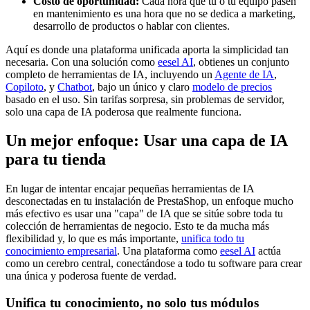
Costo de oportunidad:
Cada hora que tú o tu equipo pasen
en mantenimiento es una hora que no se dedica a marketing,
desarrollo de productos o hablar con clientes.
Aquí es donde una plataforma unificada aporta la simplicidad tan
necesaria. Con una solución como
eesel AI
, obtienes un conjunto
completo de herramientas de IA, incluyendo un
Agente de IA
,
Copiloto
, y
Chatbot
, bajo un único y claro
modelo de precios
basado en el uso. Sin tarifas sorpresa, sin problemas de servidor,
solo una capa de IA poderosa que realmente funciona.
Un mejor enfoque: Usar una capa de IA
para tu tienda
En lugar de intentar encajar pequeñas herramientas de IA
desconectadas en tu instalación de PrestaShop, un enfoque mucho
más efectivo es usar una "capa" de IA que se sitúe sobre toda tu
colección de herramientas de negocio. Esto te da mucha más
flexibilidad y, lo que es más importante,
unifica todo tu
conocimiento empresarial
. Una plataforma como
eesel AI
actúa
como un cerebro central, conectándose a todo tu software para crear
una única y poderosa fuente de verdad.
Unifica tu conocimiento, no solo tus módulos