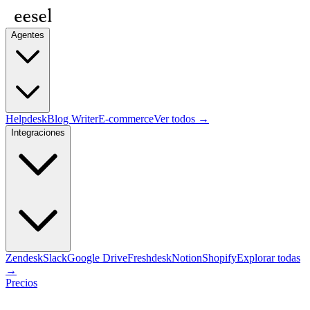
Agentes
Helpdesk
Blog Writer
E-commerce
Ver todos →
Integraciones
Zendesk
Slack
Google Drive
Freshdesk
Notion
Shopify
Explorar todas
→
Precios