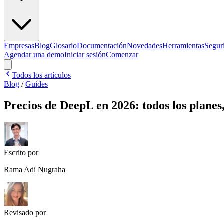
Empresas
Blog
Glosario
Documentación
Novedades
Herramientas
Segur
Agendar una demo
Iniciar sesión
Comenzar
Todos los artículos
Blog
/
Guides
Precios de DeepL en 2026: todos los planes, 
Escrito por
Rama Adi Nugraha
Revisado por