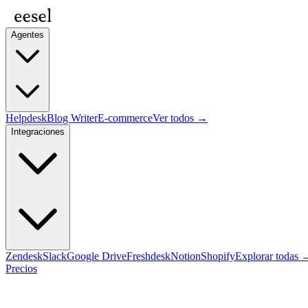
Agentes
Helpdesk
Blog Writer
E-commerce
Ver todos →
Integraciones
Zendesk
Slack
Google Drive
Freshdesk
Notion
Shopify
Explorar todas 
Precios