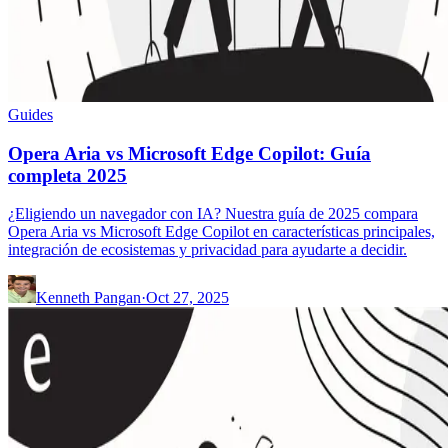
Guides
Opera Aria vs Microsoft Edge Copilot: Guía
completa 2025
¿Eligiendo un navegador con IA? Nuestra guía de 2025 compara
Opera Aria vs Microsoft Edge Copilot en características principales,
integración de ecosistemas y privacidad para ayudarte a decidir.
Kenneth Pangan
·
Oct 27, 2025