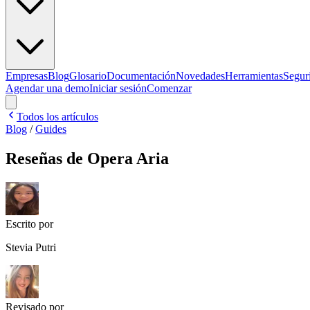
Empresas
Blog
Glosario
Documentación
Novedades
Herramientas
Segur
Agendar una demo
Iniciar sesión
Comenzar
Todos los artículos
Blog
/
Guides
Reseñas de Opera Aria
Escrito por
Stevia Putri
Revisado por