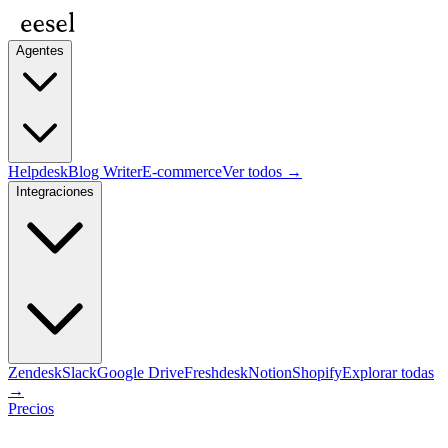
Agentes
Helpdesk
Blog Writer
E-commerce
Ver todos →
Integraciones
Zendesk
Slack
Google Drive
Freshdesk
Notion
Shopify
Explorar todas
→
Precios