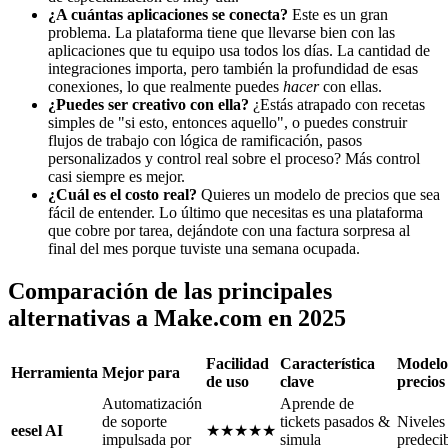
¿A cuántas aplicaciones se conecta?
Este es un gran
problema. La plataforma tiene que llevarse bien con las
aplicaciones que tu equipo usa todos los días. La cantidad de
integraciones importa, pero también la profundidad de esas
conexiones, lo que realmente puedes
hacer
con ellas.
¿Puedes ser creativo con ella?
¿Estás atrapado con recetas
simples de "si esto, entonces aquello", o puedes construir
flujos de trabajo con lógica de ramificación, pasos
personalizados y control real sobre el proceso? Más control
casi siempre es mejor.
¿Cuál es el costo real?
Quieres un modelo de precios que sea
fácil de entender. Lo último que necesitas es una plataforma
que cobre por tarea, dejándote con una factura sorpresa al
final del mes porque tuviste una semana ocupada.
Comparación de las principales
alternativas a Make.com en 2025
Facilidad
Característica
Modelo
Herramienta
Mejor para
de uso
clave
precios
Automatización
Aprende de
de soporte
tickets pasados &
Niveles
eesel AI
★★★★★
impulsada por
simula
predeci