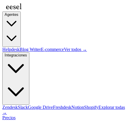
Agentes
Helpdesk
Blog Writer
E-commerce
Ver todos →
Integraciones
Zendesk
Slack
Google Drive
Freshdesk
Notion
Shopify
Explorar todas
→
Precios