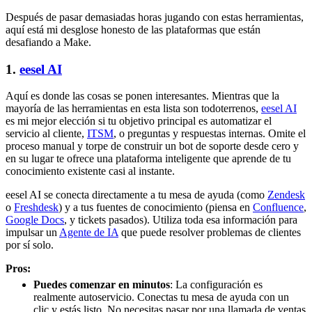
Después de pasar demasiadas horas jugando con estas herramientas,
aquí está mi desglose honesto de las plataformas que están
desafiando a Make.
1.
eesel AI
Aquí es donde las cosas se ponen interesantes. Mientras que la
mayoría de las herramientas en esta lista son todoterrenos,
eesel AI
es mi mejor elección si tu objetivo principal es automatizar el
servicio al cliente,
ITSM
, o preguntas y respuestas internas. Omite el
proceso manual y torpe de construir un bot de soporte desde cero y
en su lugar te ofrece una plataforma inteligente que aprende de tu
conocimiento existente casi al instante.
eesel AI se conecta directamente a tu mesa de ayuda (como
Zendesk
o
Freshdesk
) y a tus fuentes de conocimiento (piensa en
Confluence
,
Google Docs
, y tickets pasados). Utiliza toda esa información para
impulsar un
Agente de IA
que puede resolver problemas de clientes
por sí solo.
Pros:
Puedes comenzar en minutos
: La configuración es
realmente autoservicio. Conectas tu mesa de ayuda con un
clic y estás listo. No necesitas pasar por una llamada de ventas