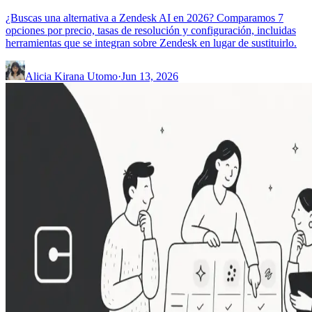
¿Buscas una alternativa a Zendesk AI en 2026? Comparamos 7
opciones por precio, tasas de resolución y configuración, incluidas
herramientas que se integran sobre Zendesk en lugar de sustituirlo.
Alicia Kirana Utomo
·
Jun 13, 2026