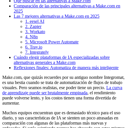
Qué buscar en las alternativas a Make.com
Comparación de las principales alternativas a Make.com en
2025
Las 7 mejores alternativas a Make.com en 2025
1. eesel AI
2. Zapier
3. Workato
4. N8n
5. Microsoft Power Automate
6. Tray.io
7. Integrately
Cuándo elegir plataformas de IA especializadas sobre
alternativas generales a Make.com
Reflexiones finales: Automatiza de manera más inteligente
Make.com, que quizás recuerdes por su antiguo nombre Integromat,
es una bestia cuando se trata de automatización de flujos de trabajo
visuales. Pero seamos realistas, ese poder tiene un precio.
La curva
de aprendizaje puede ser brutalmente empinada
, el rendimiento
puede volverse lento, y los costos tienen una forma divertida de
aumentar.
Muchos equipos encuentran que es demasiado técnico para el uso
diario, y sus características de IA se sienten un poco atrasadas en
comparación con algunas de las plataformas más nuevas y