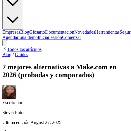
Empresas
Blog
Glosario
Documentación
Novedades
Herramientas
Segur
Agendar una demo
Iniciar sesión
Comenzar
Todos los artículos
Blog
/
Guides
7 mejores alternativas a Make.com en
2026 (probadas y comparadas)
Escrito por
Stevia Putri
Última edición
August 27, 2025