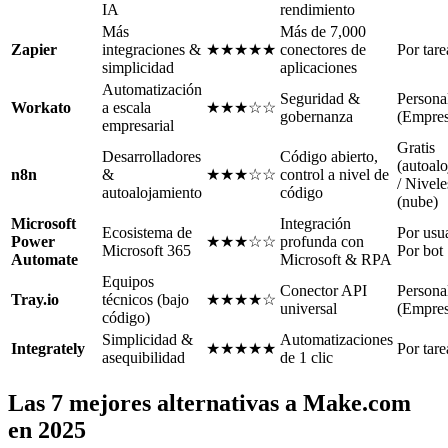
IA
rendimiento
Más
Más de 7,000
Zapier
integraciones &
★★★★★
conectores de
Por tare
simplicidad
aplicaciones
Automatización
Seguridad &
Persona
Workato
a escala
★★★☆☆
gobernanza
(Empres
empresarial
Gratis
Desarrolladores
Código abierto,
(autoal
n8n
&
★★★☆☆
control a nivel de
/ Nivele
autoalojamiento
código
(nube)
Microsoft
Integración
Ecosistema de
Por usua
Power
★★★☆☆
profunda con
Microsoft 365
Por bot
Automate
Microsoft & RPA
Equipos
Conector API
Persona
Tray.io
técnicos (bajo
★★★★☆
universal
(Empres
código)
Simplicidad &
Automatizaciones
Integrately
★★★★★
Por tare
asequibilidad
de 1 clic
Las 7 mejores alternativas a Make.com
en 2025