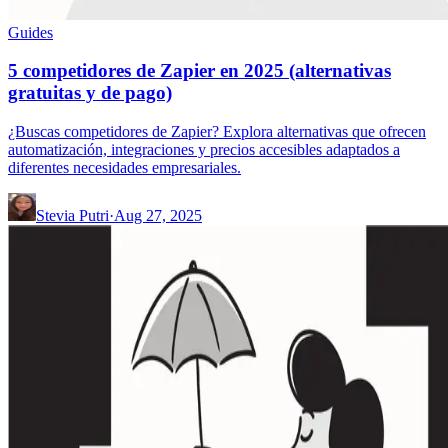
Guides
5 competidores de Zapier en 2025 (alternativas
gratuitas y de pago)
¿Buscas competidores de Zapier? Explora alternativas que ofrecen
automatización, integraciones y precios accesibles adaptados a
diferentes necesidades empresariales.
Stevia Putri
·
Aug 27, 2025