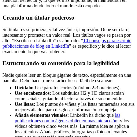
atención del lector y, lo que es más importante, la mantendrán en
una plataforma donde todo el mundo está ocupado.
Creando un titular poderoso
Su titular es su primera, y tal vez única, impresión. Debe ser claro,
interesante y prometer un valor real. Los títulos vagos se pasan por
alto. "Escribir en LinkedIn" es aburrido. "
10 consejos para escribir
publicaciones de blog en LinkedIn
" es específico y le dice al lector
exactamente lo que va a obtener.
Estructurando su contenido para la legibilidad
Nadie quiere leer un bloque gigante de texto, especialmente en una
pantalla. Debe hacer que su artículo sea fácil de escanear.
Divídalo:
Use párrafos cortos (máximo 2-3 oraciones).
Use encabezados:
Los subtítulos H2 y H3 claros actúan
como señales, guiando al lector a través de su contenido.
Use listas:
Los puntos de viñeta y las listas numeradas son sus
mejores aliados para desglosar información compleja.
Añada elementos visuales:
LinkedIn ha dicho que
las
publicaciones con imágenes obtienen más interacción
, y los
videos obtienen cinco veces más. La misma idea se aplica a
los artículos. Añada gráficos, infografías o fotos relevantes