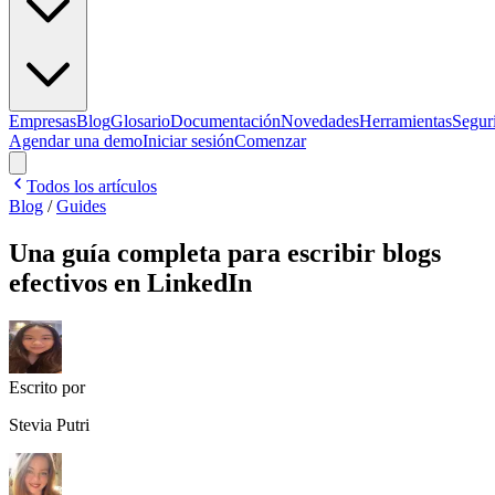
Empresas
Blog
Glosario
Documentación
Novedades
Herramientas
Segur
Agendar una demo
Iniciar sesión
Comenzar
Todos los artículos
Blog
/
Guides
Una guía completa para escribir blogs
efectivos en LinkedIn
Escrito por
Stevia Putri