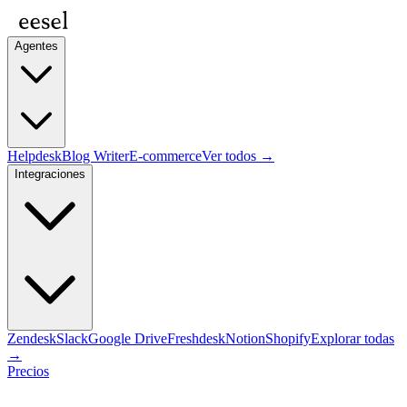
Agentes
Helpdesk
Blog Writer
E-commerce
Ver todos →
Integraciones
Zendesk
Slack
Google Drive
Freshdesk
Notion
Shopify
Explorar todas
→
Precios