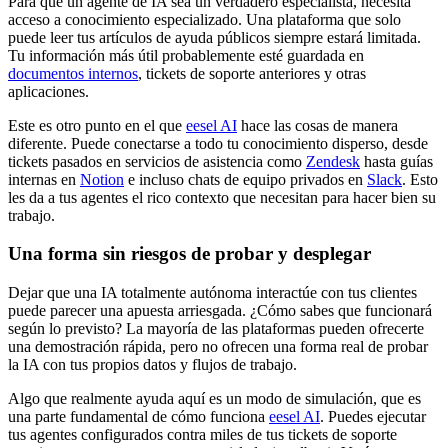
Para que un agente de IA sea un verdadero especialista, necesita
acceso a conocimiento especializado. Una plataforma que solo
puede leer tus artículos de ayuda públicos siempre estará limitada.
Tu información más útil probablemente esté guardada en
documentos internos
, tickets de soporte anteriores y otras
aplicaciones.
Este es otro punto en el que
eesel AI
hace las cosas de manera
diferente. Puede conectarse a todo tu conocimiento disperso, desde
tickets pasados en servicios de asistencia como
Zendesk
hasta guías
internas en
Notion
e incluso chats de equipo privados en
Slack
. Esto
les da a tus agentes el rico contexto que necesitan para hacer bien su
trabajo.
Una forma sin riesgos de probar y desplegar
Dejar que una IA totalmente autónoma interactúe con tus clientes
puede parecer una apuesta arriesgada. ¿Cómo sabes que funcionará
según lo previsto? La mayoría de las plataformas pueden ofrecerte
una demostración rápida, pero no ofrecen una forma real de probar
la IA con tus propios datos y flujos de trabajo.
Algo que realmente ayuda aquí es un modo de simulación, que es
una parte fundamental de cómo funciona
eesel AI
. Puedes ejecutar
tus agentes configurados contra miles de tus tickets de soporte