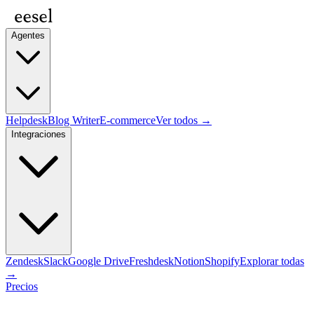
Agentes
Helpdesk
Blog Writer
E-commerce
Ver todos →
Integraciones
Zendesk
Slack
Google Drive
Freshdesk
Notion
Shopify
Explorar todas
→
Precios