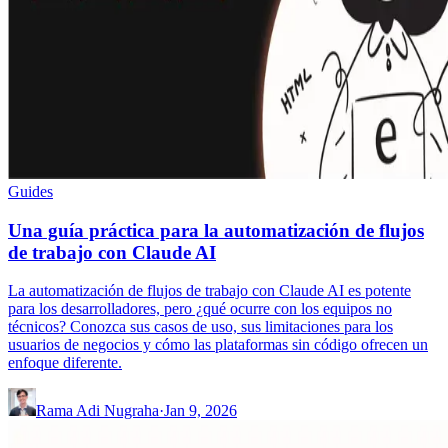
Guides
Una guía práctica para la automatización de flujos
de trabajo con Claude AI
La automatización de flujos de trabajo con Claude AI es potente
para los desarrolladores, pero ¿qué ocurre con los equipos no
técnicos? Conozca sus casos de uso, sus limitaciones para los
usuarios de negocios y cómo las plataformas sin código ofrecen un
enfoque diferente.
Rama Adi Nugraha
·
Jan 9, 2026