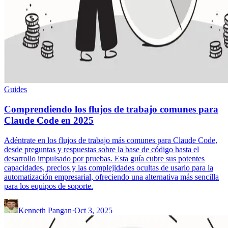
Guides
Comprendiendo los flujos de trabajo comunes para
Claude Code en 2025
Adéntrate en los flujos de trabajo más comunes para Claude Code,
desde preguntas y respuestas sobre la base de código hasta el
desarrollo impulsado por pruebas. Esta guía cubre sus potentes
capacidades, precios y las complejidades ocultas de usarlo para la
automatización empresarial, ofreciendo una alternativa más sencilla
para los equipos de soporte.
Kenneth Pangan
·
Oct 3, 2025