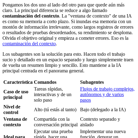
Pongamos los dos uno al lado del otro para que quede aún más
claro. La principal diferencia se reduce a algo llamado
contaminación del contexto
. La "ventana de contexto" de una IA
es como su memoria a corto plazo. Si inundas esa memoria con un
montón de información irrelevante, como largos registros de errores
o resultados de pruebas desordenados, su rendimiento se desploma.
Olvida el objetivo original y empieza a cometer errores. Eso es la
contaminación del contexto
.
Los subagentes son la solución para esto. Hacen todo el trabajo
sucio y detallado en un espacio separado y luego simplemente traen
de vuelta un resumen limpio y sencillo. Esto mantiene a la IA
principal centrada en el panorama general.
Característica
Comandos
Subagentes
Tareas rápidas,
Flujos de trabajo complejos,
Caso de uso
interactivas y de un
autónomos y de varios
principal
solo paso
pasos
Nivel de
Alto (tú estás al tanto)
Bajo (delegado a la IA)
control
Ventana de
Compartida con la
Contexto separado y
contexto
conversación principal
aislado
Ejecutar una prueba
Implementar una nueva
Ideal para
rápida, hacer una
función, depurar un