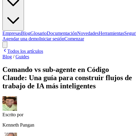
Empresas
Blog
Glosario
Documentación
Novedades
Herramientas
Segur
Agendar una demo
Iniciar sesión
Comenzar
Todos los artículos
Blog
/
Guides
Comando vs sub-agente en Código
Claude: Una guía para construir flujos de
trabajo de IA más inteligentes
Escrito por
Kenneth Pangan