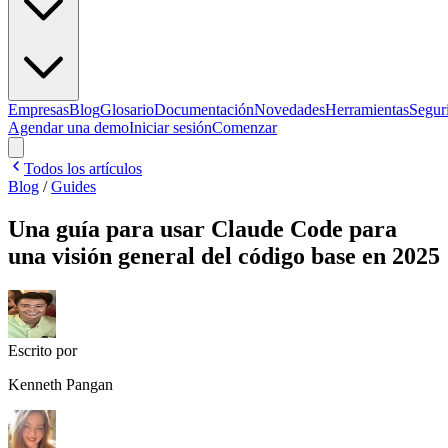
Empresas
Blog
Glosario
Documentación
Novedades
Herramientas
Segur
Agendar una demo
Iniciar sesión
Comenzar
Todos los artículos
Blog
/
Guides
Una guía para usar Claude Code para
una visión general del código base en 2025
Escrito por
Kenneth Pangan