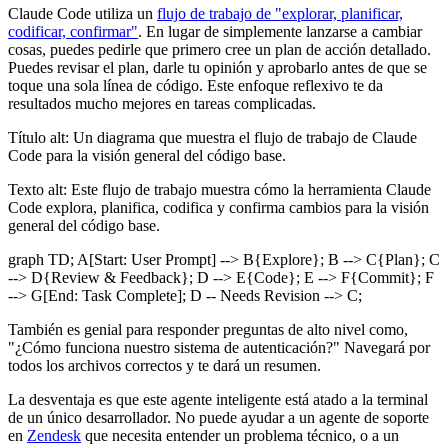
Claude Code utiliza un
flujo de trabajo de "explorar, planificar,
codificar, confirmar"
. En lugar de simplemente lanzarse a cambiar
cosas, puedes pedirle que primero cree un plan de acción detallado.
Puedes revisar el plan, darle tu opinión y aprobarlo antes de que se
toque una sola línea de código. Este enfoque reflexivo te da
resultados mucho mejores en tareas complicadas.
Título alt: Un diagrama que muestra el flujo de trabajo de Claude
Code para la visión general del código base.
Texto alt: Este flujo de trabajo muestra cómo la herramienta Claude
Code explora, planifica, codifica y confirma cambios para la visión
general del código base.
graph TD; A[Start: User Prompt] --> B{Explore}; B --> C{Plan}; C
--> D{Review & Feedback}; D --> E{Code}; E --> F{Commit}; F
--> G[End: Task Complete]; D -- Needs Revision --> C;
También es genial para responder preguntas de alto nivel como,
"¿Cómo funciona nuestro sistema de autenticación?" Navegará por
todos los archivos correctos y te dará un resumen.
La desventaja es que este agente inteligente está atado a la terminal
de un único desarrollador. No puede ayudar a un agente de soporte
en
Zendesk
que necesita entender un problema técnico, o a un