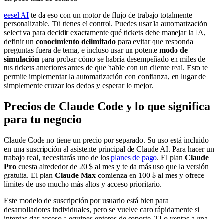
eesel AI
te da eso con un motor de flujo de trabajo totalmente
personalizable. Tú tienes el control. Puedes usar la automatización
selectiva para decidir exactamente qué tickets debe manejar la IA,
definir un
conocimiento delimitado
para evitar que responda
preguntas fuera de tema, e incluso usar un potente
modo de
simulación
para probar cómo se habría desempeñado en miles de
tus tickets anteriores antes de que hable con un cliente real. Esto te
permite implementar la automatización con confianza, en lugar de
simplemente cruzar los dedos y esperar lo mejor.
Precios de Claude Code y lo que significa
para tu negocio
Claude Code no tiene un precio por separado. Su uso está incluido
en una suscripción al asistente principal de Claude AI. Para hacer un
trabajo real, necesitarás uno de los
planes de pago
. El plan
Claude
Pro
cuesta alrededor de 20 $ al mes y te da más uso que la versión
gratuita. El plan
Claude Max
comienza en 100 $ al mes y ofrece
límites de uso mucho más altos y acceso prioritario.
Este modelo de suscripción por usuario está bien para
desarrolladores individuales, pero se vuelve caro rápidamente si
intentas dar acceso a equipos enteros de soporte, TI o ventas a una