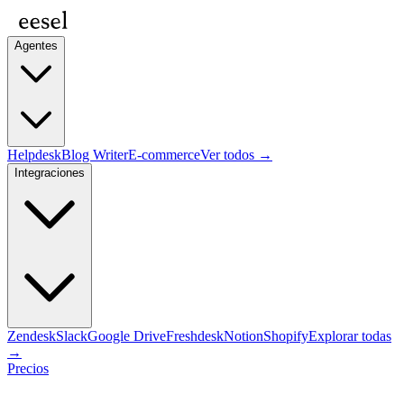
Agentes
Helpdesk
Blog Writer
E-commerce
Ver todos →
Integraciones
Zendesk
Slack
Google Drive
Freshdesk
Notion
Shopify
Explorar todas
→
Precios