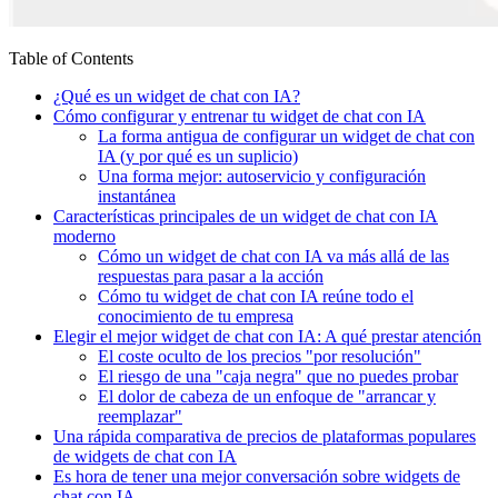
Table of Contents
¿Qué es un widget de chat con IA?
Cómo configurar y entrenar tu widget de chat con IA
La forma antigua de configurar un widget de chat con
IA (y por qué es un suplicio)
Una forma mejor: autoservicio y configuración
instantánea
Características principales de un widget de chat con IA
moderno
Cómo un widget de chat con IA va más allá de las
respuestas para pasar a la acción
Cómo tu widget de chat con IA reúne todo el
conocimiento de tu empresa
Elegir el mejor widget de chat con IA: A qué prestar atención
El coste oculto de los precios "por resolución"
El riesgo de una "caja negra" que no puedes probar
El dolor de cabeza de un enfoque de "arrancar y
reemplazar"
Una rápida comparativa de precios de plataformas populares
de widgets de chat con IA
Es hora de tener una mejor conversación sobre widgets de
chat con IA