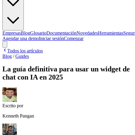
Empresas
Blog
Glosario
Documentación
Novedades
Herramientas
Segur
Agendar una demo
Iniciar sesión
Comenzar
Todos los artículos
Blog
/
Guides
La guía definitiva para usar un widget de
chat con IA en 2025
Escrito por
Kenneth Pangan