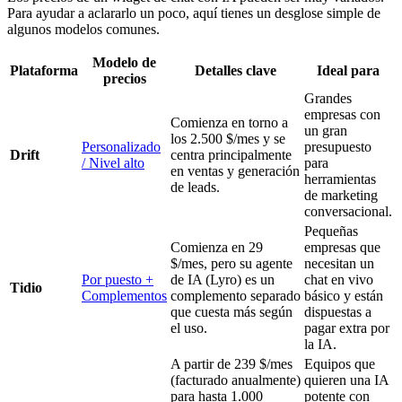
Para ayudar a aclararlo un poco, aquí tienes un desglose simple de
algunos modelos comunes.
Modelo de
Plataforma
Detalles clave
Ideal para
precios
Grandes
empresas con
Comienza en torno a
un gran
los 2.500 $/mes y se
Personalizado
presupuesto
Drift
centra principalmente
/ Nivel alto
para
en ventas y generación
herramientas
de leads.
de marketing
conversacional.
Pequeñas
Comienza en 29
empresas que
$/mes, pero su agente
necesitan un
Por puesto +
de IA (Lyro) es un
chat en vivo
Tidio
Complementos
complemento separado
básico y están
que cuesta más según
dispuestas a
el uso.
pagar extra por
la IA.
A partir de 239 $/mes
Equipos que
(facturado anualmente)
quieren una IA
para hasta 1.000
potente con