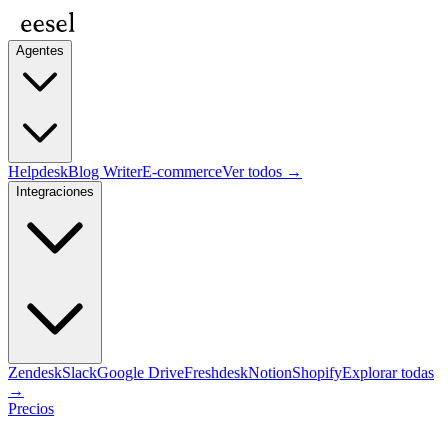
Agentes
Helpdesk
Blog Writer
E-commerce
Ver todos →
Integraciones
Zendesk
Slack
Google Drive
Freshdesk
Notion
Shopify
Explorar todas
→
Precios