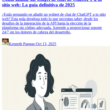
sitio web: La guía definitiva de 2025
¿Estás pensando en añadir un widget de chat de ChatGPT a tu sitio
web? Esta guía desglosa todo lo que necesitas saber, desde los
desafíos de la integración de la API hasta la elección de la
plataforma sin código adecuada. Aprende a proporcionar soporte
24/7 sin los dolores de cabeza del desarrollo.
Kenneth Pangan
·
Oct 13, 2025