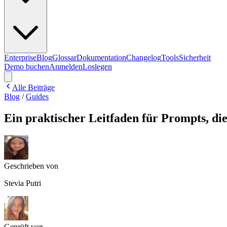
Enterprise
Blog
Glossar
Dokumentation
Changelog
Tools
Sicherheit
Demo buchen
Anmelden
Loslegen
Alle Beiträge
Blog
/
Guides
Ein praktischer Leitfaden für Prompts, di
Geschrieben von
Stevia Putri
Geprüft von