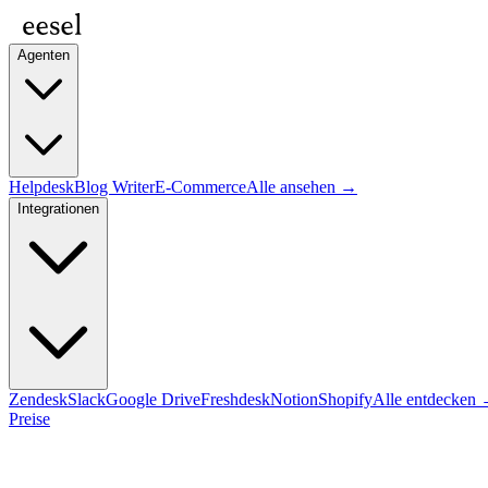
Agenten
Helpdesk
Blog Writer
E-Commerce
Alle ansehen →
Integrationen
Zendesk
Slack
Google Drive
Freshdesk
Notion
Shopify
Alle entdecken
Preise