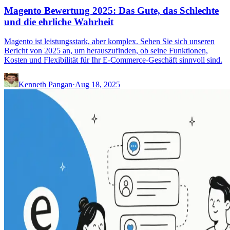
Magento Bewertung 2025: Das Gute, das Schlechte
und die ehrliche Wahrheit
Magento ist leistungsstark, aber komplex. Sehen Sie sich unseren
Bericht von 2025 an, um herauszufinden, ob seine Funktionen,
Kosten und Flexibilität für Ihr E-Commerce-Geschäft sinnvoll sind.
Kenneth Pangan
·
Aug 18, 2025