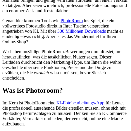
Anhalten bringen und genug Vertrauen aufbauen, um einen Verkauf
zu tätigen. Aber seien wir ehrlich, professionelle Fotoshootings sind
ein enormer Zeit- und Kostenfaktor.
Genau hier kommen Tools wie
PhotoRoom
ins Spiel, die ein
vollwertiges Fotostudio direkt in Ihrer Tasche versprechen,
angetrieben von KI. Mit über
300 Millionen Downloads
macht es
eindeutig etwas richtig. Aber ist es das Wundermittel für Ihren
Online-Shop?
Wir haben unzählige PhotoRoom-Bewertungen durchforstet, um
herauszufinden, was die tatsächlichen Nutzer sagen. Dieser
Leitfaden durchbricht den Marketing-Hype, um Ihnen die wahre
Geschichte über seine Funktionen, Preise und die Dinge zu
erzählen, die Sie
wirklich
wissen müssen, bevor Sie sich
entscheiden.
Was ist Photoroom?
Im Kern ist PhotoRoom eine
KI-Fotobearbeitungs-App
für Leute,
die professionell aussehende Bilder erstellen müssen, ohne sich mit
Photoshop herumschlagen zu müssen. Denken Sie an E-Commerce-
Verkäufer, Vermarkter und jeden, der versucht, online eine Marke
aufzubauen.