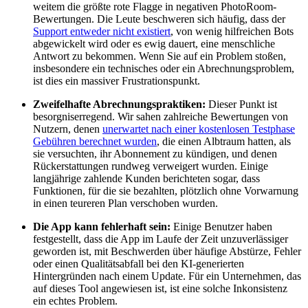
weitem die größte rote Flagge in negativen PhotoRoom-
Bewertungen. Die Leute beschweren sich häufig, dass der
Support entweder nicht existiert
, von wenig hilfreichen Bots
abgewickelt wird oder es ewig dauert, eine menschliche
Antwort zu bekommen. Wenn Sie auf ein Problem stoßen,
insbesondere ein technisches oder ein Abrechnungsproblem,
ist dies ein massiver Frustrationspunkt.
Zweifelhafte Abrechnungspraktiken:
Dieser Punkt ist
besorgniserregend. Wir sahen zahlreiche Bewertungen von
Nutzern, denen
unerwartet nach einer kostenlosen Testphase
Gebühren berechnet wurden
, die einen Albtraum hatten, als
sie versuchten, ihr Abonnement zu kündigen, und denen
Rückerstattungen rundweg verweigert wurden. Einige
langjährige zahlende Kunden berichteten sogar, dass
Funktionen, für die sie bezahlten, plötzlich ohne Vorwarnung
in einen teureren Plan verschoben wurden.
Die App kann fehlerhaft sein:
Einige Benutzer haben
festgestellt, dass die App im Laufe der Zeit unzuverlässiger
geworden ist, mit Beschwerden über häufige Abstürze, Fehler
oder einen Qualitätsabfall bei den KI-generierten
Hintergründen nach einem Update. Für ein Unternehmen, das
auf dieses Tool angewiesen ist, ist eine solche Inkonsistenz
ein echtes Problem.