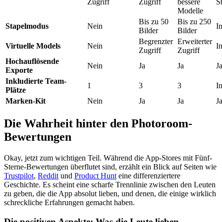
Zugriff
Zugriff
bessere
S
Modelle
Bis zu 50
Bis zu 250
Stapelmodus
Nein
I
Bilder
Bilder
Begrenzter
Erweiterter
Virtuelle Models
Nein
I
Zugriff
Zugriff
Hochauflösende
Nein
Ja
Ja
J
Exporte
Inkludierte Team-
1
3
3
I
Plätze
Marken-Kit
Nein
Ja
Ja
J
Die Wahrheit hinter den Photoroom-
Bewertungen
Okay, jetzt zum wichtigen Teil. Während die App-Stores mit Fünf-
Sterne-Bewertungen überflutet sind, erzählt ein Blick auf Seiten wie
Trustpilot
,
Reddit
und
Product Hunt
eine differenziertere
Geschichte. Es scheint eine scharfe Trennlinie zwischen den Leuten
zu geben, die die App absolut lieben, und denen, die einige wirklich
schreckliche Erfahrungen gemacht haben.
Die positiven Aspekte: Was die Leute lieben