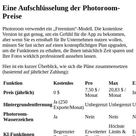
Eine Aufschlüsselung der Photoroom-
Preise
Photoroom verwendet ein „Freemium“-Modell. Die kostenlose
Version ist gut genug, um ein Gefühl für die App zu bekommen,
aber wenn Sie es ernsthaft für Ihr Unternehmen nutzen wollen,
müssen Sie fast sicher auf einen kostenpflichtigen Plan upgraden,
um die Funktionen zu erhalten, die Ihnen tatsächlich Zeit sparen und
Ihre Fotos wirklich professionell aussehen lassen.
Hier ist ein kurzer Überblick, wie sich die Pläne zusammensetzen
(basierend auf jährlicher Zahlung):
Funktion
Kostenlos
Pro
Max
E
7,50 $ /
20,83 $ /
Preis (jährlich)
0 $
I
Monat
Monat
Ja (250
Hintergrundentfernung
Unbegrenzt
Unbegrenzt
U
Exporte/Monat)
Photoroom-
Ja
Nein
Nein
N
Wasserzeichen
Höchste
Begrenzter
Erweiterter
Limits &
E
KI-Funktionen