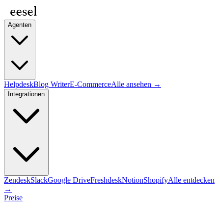
Agenten
Helpdesk
Blog Writer
E-Commerce
Alle ansehen →
Integrationen
Zendesk
Slack
Google Drive
Freshdesk
Notion
Shopify
Alle entdecken
→
Preise