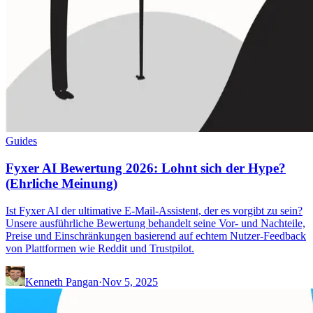
Guides
Fyxer AI Bewertung 2026: Lohnt sich der Hype?
(Ehrliche Meinung)
Ist Fyxer AI der ultimative E-Mail-Assistent, der es vorgibt zu sein?
Unsere ausführliche Bewertung behandelt seine Vor- und Nachteile,
Preise und Einschränkungen basierend auf echtem Nutzer-Feedback
von Plattformen wie Reddit und Trustpilot.
Kenneth Pangan
·
Nov 5, 2025