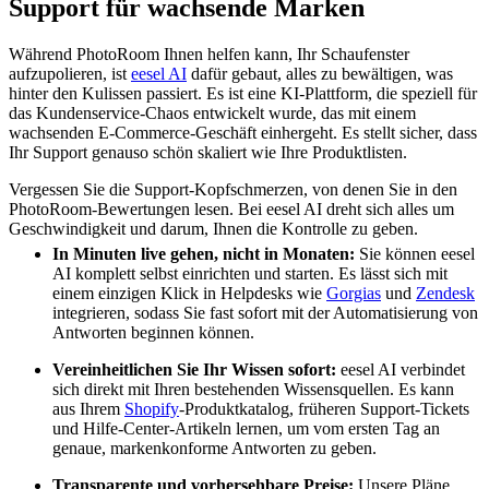
Support für wachsende Marken
Während PhotoRoom Ihnen helfen kann, Ihr Schaufenster
aufzupolieren, ist
eesel AI
dafür gebaut, alles zu bewältigen, was
hinter den Kulissen passiert. Es ist eine KI-Plattform, die speziell für
das Kundenservice-Chaos entwickelt wurde, das mit einem
wachsenden E-Commerce-Geschäft einhergeht. Es stellt sicher, dass
Ihr Support genauso schön skaliert wie Ihre Produktlisten.
Vergessen Sie die Support-Kopfschmerzen, von denen Sie in den
PhotoRoom-Bewertungen lesen. Bei eesel AI dreht sich alles um
Geschwindigkeit und darum, Ihnen die Kontrolle zu geben.
In Minuten live gehen, nicht in Monaten:
Sie können eesel
AI komplett selbst einrichten und starten. Es lässt sich mit
einem einzigen Klick in Helpdesks wie
Gorgias
und
Zendesk
integrieren, sodass Sie fast sofort mit der Automatisierung von
Antworten beginnen können.
Vereinheitlichen Sie Ihr Wissen sofort:
eesel AI verbindet
sich direkt mit Ihren bestehenden Wissensquellen. Es kann
aus Ihrem
Shopify
-Produktkatalog, früheren Support-Tickets
und Hilfe-Center-Artikeln lernen, um vom ersten Tag an
genaue, markenkonforme Antworten zu geben.
Transparente und vorhersehbare Preise:
Unsere Pläne