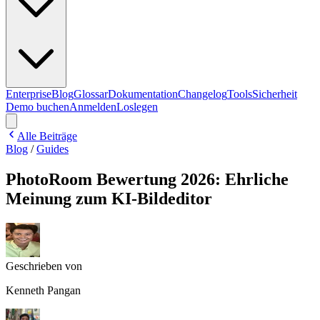
Enterprise
Blog
Glossar
Dokumentation
Changelog
Tools
Sicherheit
Demo buchen
Anmelden
Loslegen
Alle Beiträge
Blog
/
Guides
PhotoRoom Bewertung 2026: Ehrliche
Meinung zum KI-Bildeditor
Geschrieben von
Kenneth Pangan