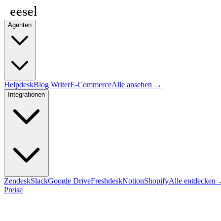
Agenten
Helpdesk
Blog Writer
E-Commerce
Alle ansehen →
Integrationen
Zendesk
Slack
Google Drive
Freshdesk
Notion
Shopify
Alle entdecken
Preise