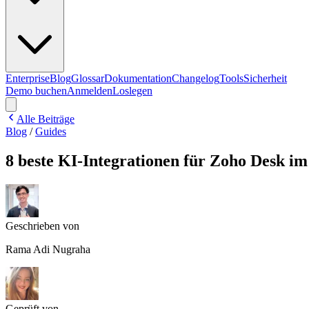
Enterprise
Blog
Glossar
Dokumentation
Changelog
Tools
Sicherheit
Demo buchen
Anmelden
Loslegen
Alle Beiträge
Blog
/
Guides
8 beste KI-Integrationen für Zoho Desk im
Geschrieben von
Rama Adi Nugraha
Geprüft von