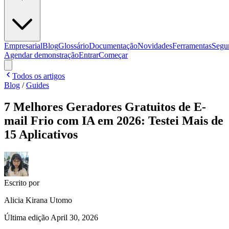
Empresarial
Blog
Glossário
Documentação
Novidades
Ferramentas
Segu
Agendar demonstração
Entrar
Começar
Todos os artigos
Blog
/
Guides
7 Melhores Geradores Gratuitos de E-
mail Frio com IA em 2026: Testei Mais de
15 Aplicativos
Escrito por
Alicia Kirana Utomo
Última edição
April 30, 2026