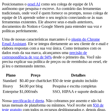
Posicionamos o
eesel AI
como seu colega de equipe de IA
autônomo que pesquisa e escreve. Ao contrário das ferramentas
tradicionais, onde você é quem fornece os prompts, nosso colega de
equipe de IA aprende sobre o seu negócio conectando-se às suas
ferramentas existentes. Ele absorve seus e-mails anteriores,
documentos do Notion e Google Sheets para entender sua voz e
políticas perfeitamente.
Uma de nossas características marcantes é o
plugin do Chrome
Email Assistant
. Ele se integra diretamente ao seu cliente de e-mail e
elabora respostas com a sua voz única. Como treinamos com os
dados reais da sua marca, alcançamos uma
precisão de
correspondência de voz de 94%
desde o primeiro dia. Você não
precisa explicar sua política de preços ou de reembolso ao eesel, ele
já leu o memorando interno.
Plano
Preço
Detalhes
Standard
$0.40 por chat/ticket
$50 de teste gratuito incluído
Heavy
$4.00 por blog
Pesquisa e escrita completas
Enterprise
$1,000/mês
SSO, HIPAA e suporte dedicado
Nossa
precificação é direta
. Não cobramos por assento e não há
taxas mensais de plataforma ou mínimos. Você recebe um
$50 de
teste gratuito
com todos os recursos desbloqueados e, depois disso,