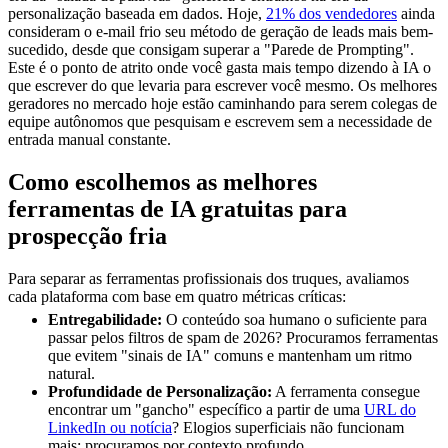
personalização baseada em dados. Hoje,
21% dos vendedores
ainda
consideram o e-mail frio seu método de geração de leads mais bem-
sucedido, desde que consigam superar a "Parede de Prompting".
Este é o ponto de atrito onde você gasta mais tempo dizendo à IA o
que escrever do que levaria para escrever você mesmo. Os melhores
geradores no mercado hoje estão caminhando para serem colegas de
equipe autônomos que pesquisam e escrevem sem a necessidade de
entrada manual constante.
Como escolhemos as melhores
ferramentas de IA gratuitas para
prospecção fria
Para separar as ferramentas profissionais dos truques, avaliamos
cada plataforma com base em quatro métricas críticas:
Entregabilidade:
O conteúdo soa humano o suficiente para
passar pelos filtros de spam de 2026? Procuramos ferramentas
que evitem "sinais de IA" comuns e mantenham um ritmo
natural.
Profundidade de Personalização:
A ferramenta consegue
encontrar um "gancho" específico a partir de uma
URL do
LinkedIn ou notícia
? Elogios superficiais não funcionam
mais; procuramos por contexto profundo.