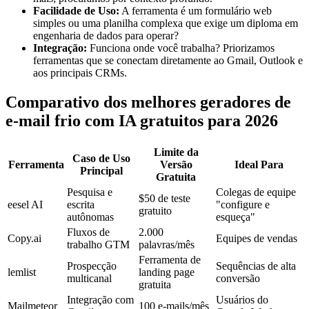
Facilidade de Uso:
A ferramenta é um formulário web
simples ou uma planilha complexa que exige um diploma em
engenharia de dados para operar?
Integração:
Funciona onde você trabalha? Priorizamos
ferramentas que se conectam diretamente ao Gmail, Outlook e
aos principais CRMs.
Comparativo dos melhores geradores de
e-mail frio com IA gratuitos para 2026
Limite da
Caso de Uso
Ferramenta
Versão
Ideal Para
Principal
Gratuita
Pesquisa e
Colegas de equipe
$50 de teste
eesel AI
escrita
"configure e
gratuito
autônomas
esqueça"
Fluxos de
2.000
Copy.ai
Equipes de vendas
trabalho GTM
palavras/mês
Ferramenta de
Prospecção
Sequências de alta
lemlist
landing page
multicanal
conversão
gratuita
Integração com
Usuários do
Mailmeteor
100 e-mails/mês