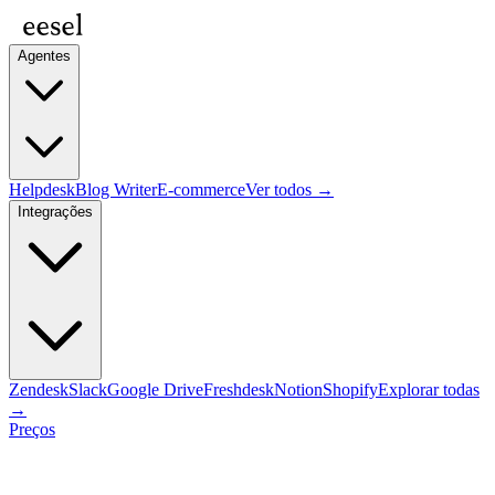
Agentes
Helpdesk
Blog Writer
E-commerce
Ver todos →
Integrações
Zendesk
Slack
Google Drive
Freshdesk
Notion
Shopify
Explorar todas
→
Preços