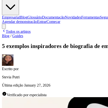
Empresarial
Blog
Glossário
Documentação
Novidades
Ferramentas
Segu
Agendar demonstração
Entrar
Começar
Todos os artigos
Blog
/
Guides
5 exemplos inspiradores de biografia de 
Escrito por
Stevia Putri
Última edição
January 27, 2026
Verificado por especialista