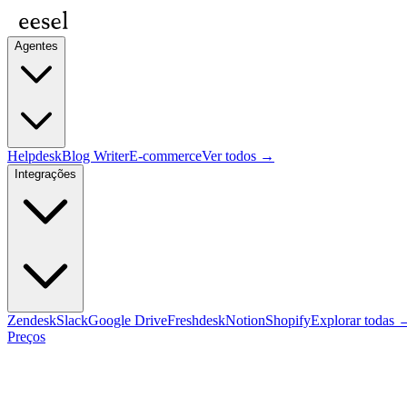
Agentes
Helpdesk
Blog Writer
E-commerce
Ver todos →
Integrações
Zendesk
Slack
Google Drive
Freshdesk
Notion
Shopify
Explorar todas 
Preços