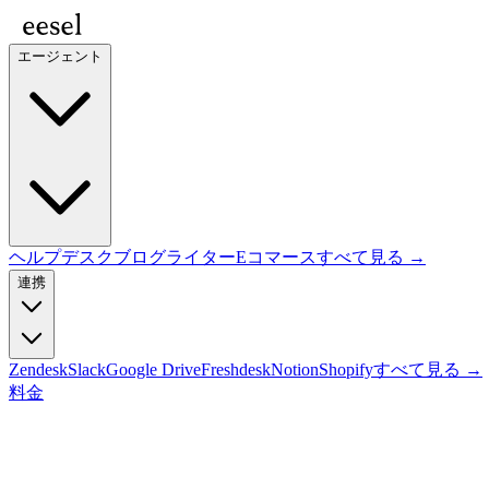
エージェント
ヘルプデスク
ブログライター
Eコマース
すべて見る →
連携
Zendesk
Slack
Google Drive
Freshdesk
Notion
Shopify
すべて見る →
料金