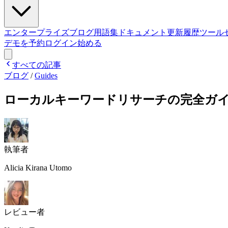
エンタープライズ
ブログ
用語集
ドキュメント
更新履歴
ツール
デモを予約
ログイン
始める
すべての記事
ブログ
/
Guides
ローカルキーワードリサーチの完全ガ
執筆者
Alicia Kirana Utomo
レビュー者