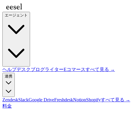
エージェント
ヘルプデスク
ブログライター
Eコマース
すべて見る →
連携
Zendesk
Slack
Google Drive
Freshdesk
Notion
Shopify
すべて見る →
料金