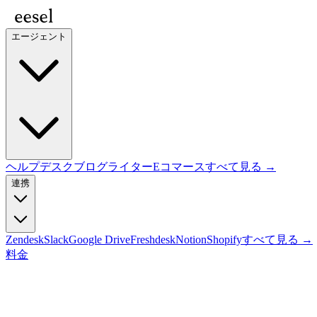
エージェント
ヘルプデスク
ブログライター
Eコマース
すべて見る →
連携
Zendesk
Slack
Google Drive
Freshdesk
Notion
Shopify
すべて見る →
料金