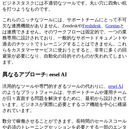
ビジネスタスクには不適切なツールです。丸い穴に四角い杭
を打つようなものです。
これらのニッチなツールには、サポートチームにとって不可
欠な連携機能がありません。Zendeskや
Freshdesk
、
Gorgias
と
は連携できません。そのワークフローは固定的で、一つの業
務専用に設計されており、一般的なサポートドキュメントや
過去のチケットでトレーニングすることはできません。これ
らをカスタマーサービスに使おうとすると、非常に多くの回
避策が必要になり、自動化の目的そのものが失われてしまい
ます。
異なるアプローチ: eesel AI
汎用的なツールや専門的すぎるツールの代わりに、
eesel AI
のようなプラットフォームは、サポートチームや運用チーム
が日々直面する問題を解決するために、最初から設計されて
います。ビジネスが実際に必要とするコア機能を中心に構築
されています。
数分で稼働させることができます。長時間のセールスコール
や必須のトレーニングセッションを必要とする一部のエンタ