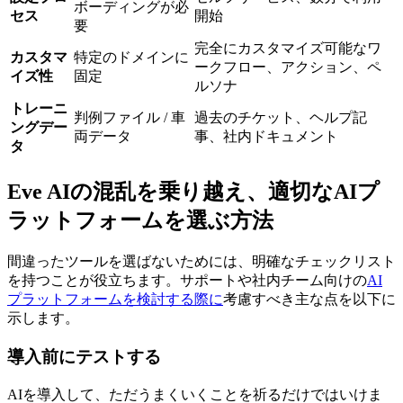
ボーディングが必
セス
開始
要
完全にカスタマイズ可能なワ
カスタマ
特定のドメインに
ークフロー、アクション、ペ
イズ性
固定
ルソナ
トレーニ
判例ファイル / 車
過去のチケット、ヘルプ記
ングデー
両データ
事、社内ドキュメント
タ
Eve AIの混乱を乗り越え、適切なAIプ
ラットフォームを選ぶ方法
間違ったツールを選ばないためには、明確なチェックリスト
を持つことが役立ちます。サポートや社内チーム向けの
AI
プラットフォームを検討する際に
考慮すべき主な点を以下に
示します。
導入前にテストする
AIを導入して、ただうまくいくことを祈るだけではいけま