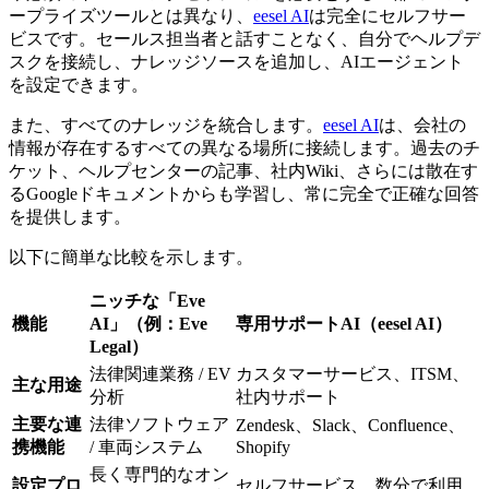
ープライズツールとは異なり、
eesel AI
は完全にセルフサー
ビスです。セールス担当者と話すことなく、自分でヘルプデ
スクを接続し、ナレッジソースを追加し、AIエージェント
を設定できます。
また、すべてのナレッジを統合します。
eesel AI
は、会社の
情報が存在するすべての異なる場所に接続します。過去のチ
ケット、ヘルプセンターの記事、社内Wiki、さらには散在す
るGoogleドキュメントからも学習し、常に完全で正確な回答
を提供します。
以下に簡単な比較を示します。
ニッチな「Eve
機能
AI」（例：Eve
専用サポートAI（eesel AI）
Legal）
法律関連業務 / EV
カスタマーサービス、ITSM、
主な用途
分析
社内サポート
主要な連
法律ソフトウェア
Zendesk、Slack、Confluence、
携機能
/ 車両システム
Shopify
長く専門的なオン
設定プロ
セルフサービス、数分で利用