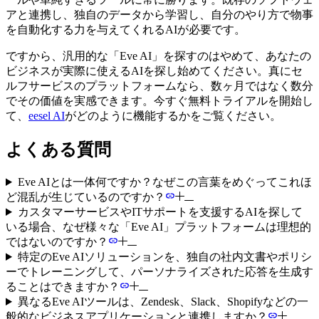
アと連携し、独自のデータから学習し、自分のやり方で物事
を自動化する力を与えてくれるAIが必要です。
ですから、汎用的な「Eve AI」を探すのはやめて、あなたの
ビジネスが実際に使えるAIを探し始めてください。真にセ
ルフサービスのプラットフォームなら、数ヶ月ではなく数分
でその価値を実感できます。今すぐ無料トライアルを開始し
て、
eesel AI
がどのように機能するかをご覧ください。
よくある質問
Eve AIとは一体何ですか？なぜこの言葉をめぐってこれほ
ど混乱が生じているのですか？
カスタマーサービスやITサポートを支援するAIを探して
いる場合、なぜ様々な「Eve AI」プラットフォームは理想的
ではないのですか？
特定のEve AIソリューションを、独自の社内文書やポリシ
ーでトレーニングして、パーソナライズされた応答を生成す
ることはできますか？
異なるEve AIツールは、Zendesk、Slack、Shopifyなどの一
般的なビジネスアプリケーションと連携しますか？