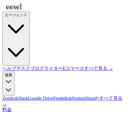
エージェント
ヘルプデスク
ブログライター
Eコマース
すべて見る →
連携
Zendesk
Slack
Google Drive
Freshdesk
Notion
Shopify
すべて見る
→
料金