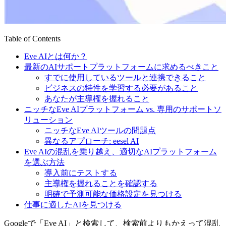
Table of Contents
Eve AIとは何か？
最新のAIサポートプラットフォームに求めるべきこと
すでに使用しているツールと連携できること
ビジネスの特性を学習する必要があること
あなたが主導権を握れること
ニッチなEve AIプラットフォーム vs. 専用のサポートソ
リューション
ニッチなEve AIツールの問題点
異なるアプローチ: eesel AI
Eve AIの混乱を乗り越え、適切なAIプラットフォーム
を選ぶ方法
導入前にテストする
主導権を握れることを確認する
明確で予測可能な価格設定を見つける
仕事に適したAIを見つける
Googleで「Eve AI」と検索して、検索前よりもかえって混乱