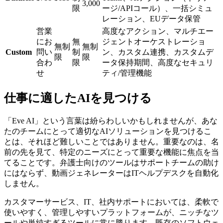
3,000
限
ージ/APIコール）、一括シミュ
レーション、EUデータ保管
営業
高度なアクション、マルチエー
にお
無
ジェントオーケストレーショ
無制
無制
Custom
問い
制
ン、カスタム連携、カスタムデ
限
限
合わ
限
ータ保持期間、高度なセキュリ
せ
ティ/管理機能
仕事に適したAIを見つける
「Eve AI」という言葉は紛らわしいかもしれませんが、あな
たのチームにとって適切なAIソリューションを見つけるこ
とは、それほど難しいことではありません。重要なのは、名
前の先を見て、特定のニーズにとって重要な機能に焦点を当
てることです。弁護士向けのツールはサポートチームの助け
にはならず、動画ジェネレーターはITヘルプデスクを自動化
しません。
カスタマーサービス、IT、社内サポートにおいては、柔軟で
使いやすく、管理しやすいプラットフォームが、ニッチなツ
ールや単純すぎるツールに常に勝ります。既存のソフトウェ