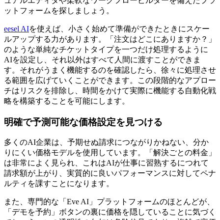
ュアルエディタや柔軟なワークフロービルダーを備えたプラ
ットフォームを探しましょう。
eesel AI
を使えば、小さく始めて準備ができたときにスケー
ルアップする力があります。「注文はどこにありますか？」
のような単純なチケットタイプを一つだけ処理するように
AIを設定し、それ以外はすべて人間に渡すことができま
す。それがうまく機能するのを確認したら、徐々に処理させ
る範囲を広げていくことができます。この段階的なアプロー
チはリスクを排除し、時間をかけて実際に機能する自動化戦
略を構築することを可能にします。
明確で予測可能な価格設定を見つける
多くのAI企業は、予期せぬ請求につながりかねない、分か
りにくい価格モデルを使用しています。「解決ごとの料金」
は非常によく見られ、これはAIが仕事に習熟するにつれて
請求額が上がり、実質的に良いパフォーマンスに対してペナ
ルティを課すことになります。
また、専門的な「Eve AI」プラットフォームのほとんどが、
「デモを予約」ボタンの裏に価格を隠していることに気づく