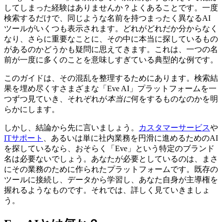
してしまった経験はありませんか？よくあることです。一度
検索するだけで、同じような名前を持つまったく異なるAI
ツールがいくつも表示されます。どれがどれだか分からなく
なり、さらに重要なことに、その中に本当に探しているもの
があるのかどうかも疑問に思えてきます。これは、一つの名
前が一度に多くのことを意味しすぎている典型的な例です。
このガイドは、その混乱を整理するためにあります。検索結
果を埋め尽くすさまざまな「Eve AI」プラットフォームを一
つずつ見ていき、それぞれが
本当に
何をするものなのかを明
らかにします。
しかし、結論から先に言いましょう。
カスタマーサービス
や
ITサポート
、あるいは単に社内業務を円滑に進めるためのAI
を探しているなら、おそらく「Eve」という特定のブランド
名は必要ないでしょう。あなたが必要としているのは、まさ
にその業務のために作られたプラットフォームです。既存の
ツールに接続し、データから学習し、あなた自身が主導権を
握れるようなものです。それでは、詳しく見ていきましょ
う。