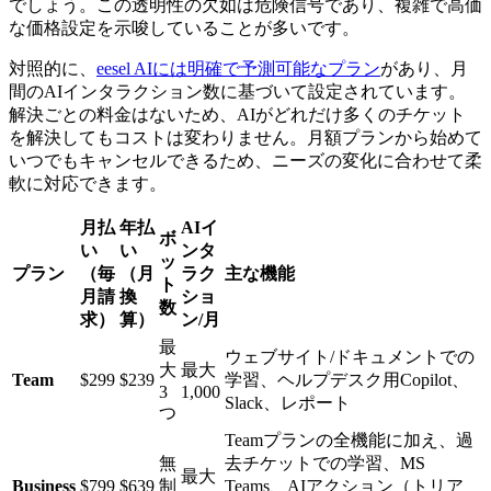
でしょう。この透明性の欠如は危険信号であり、複雑で高価
な価格設定を示唆していることが多いです。
対照的に、
eesel AIには明確で予測可能なプラン
があり、月
間のAIインタラクション数に基づいて設定されています。
解決ごとの料金はないため、AIがどれだけ多くのチケット
を解決してもコストは変わりません。月額プランから始めて
いつでもキャンセルできるため、ニーズの変化に合わせて柔
軟に対応できます。
月払
年払
AIイ
ボ
い
い
ンタ
ッ
プラン
（毎
（月
ラク
主な機能
ト
月請
換
ショ
数
求）
算）
ン/月
最
ウェブサイト/ドキュメントでの
大
最大
Team
$299
$239
学習、ヘルプデスク用Copilot、
3
1,000
Slack、レポート
つ
Teamプランの全機能に加え、過
無
去チケットでの学習、MS
最大
Business
$799
$639
制
Teams、AIアクション（トリア