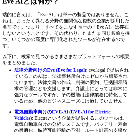
Eve AIとは何か？
端的に言えば、「Eve AI」は単一の製品ではありません。こ
れは、まったく異なる分野の無関係な複数の企業が採用した
名前です。つまり、すべてをこなす唯一の「Eve AI」は存在
しないということです。その代わり、たまたま同じ名前を持
つ、いくつかの高度に専門化されたツールが存在するので
す。
以下に、検索で見つかるさまざまなプラットフォームの概要
をまとめました。
法律分野向けのEve (Eve for Legal)
:
eve.legalで提供され
ているこのAIは、法律事務所向けにゼロから構築され
ています。法律文書の作成、判例の要約、証拠開示請
求の管理などを支援します。弁護士にとっては非常に
強力なツールですが、その機能は法律業務に特化して
いるため、他のビジネスニーズには適していません。
電気自動車向けのEVE-Ai (EVE-Ai for Electric
Vehicles)
:
Electraという企業が提供するこのツールは、
電気自動車向けの分析システムです。バッテリー寿命
の最適化、航続可能距離の予測、ルート計画の支援な