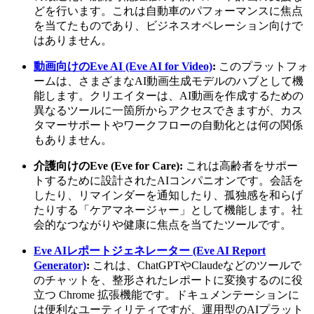
どを行います。これは自動車のパフォーマンスに焦点
を当てたものであり、ビジネスオペレーション向けで
はありません。
動画向けのEve AI (Eve AI for Video)
:
このプラットフォ
ームは、さまざまなAI動画生成モデルのハブとして機
能します。クリエイターは、AI動画を作成するための
異なるツールに一箇所からアクセスできますが、カス
タマーサポートやワークフローの自動化とは何の関係
もありません。
介護向けのEve (Eve for Care):
これは高齢者をサポー
トするために設計されたAIコンパニオンです。会話を
したり、リマインダーを通知したり、孤独感を和らげ
たりする「ケアマネージャー」として機能します。社
会的なつながりや健康に焦点を当てたツールです。
Eve AIレポートジェネレーター (Eve AI Report
Generator)
:
これは、ChatGPTやClaudeなどのツールで
のチャットを、整形されたレポートに変換するのに役
立つ Chrome 拡張機能です。ドキュメンテーションに
は便利なユーティリティですが、運用型のAIプラット