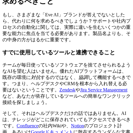
求めるべきこと
もし、さまざまな「Eve AI」ブランドが答えでないとした
ら、代わりに何を求めるべきでしょうか？サポートや社内プ
ロセスの自動化に関しては、実際に違いを生むいくつかの重
要な能力に焦点を当てる必要があります。製品名よりも、そ
の中身の方がはるかに重要です。
すでに使用しているツールと連携できること
チームが毎日使っているソフトウェアを捨てさせられるよう
なAIを望む人はいません。優れたAIプラットフォームは、
既存の環境に
対抗
するのではなく、
協調
して機能するべきで
す。つまり、ヘルプデスクやCRMを根本から入れ替える必
要はないということです。
Zendesk
や
Jira Service Management
など、あなたが依存しているツールへの簡単なワンクリック
接続を探しましょう。
そして、それはヘルプデスクだけの話ではありません。AI
は、ナレッジがどこに保存されていてもアクセスできるべき
です。
Confluence
の社内Wikiや、
Notion
のプロジェクト計
画、あるいは
Googleドキュメント
に散在するランダムな文書