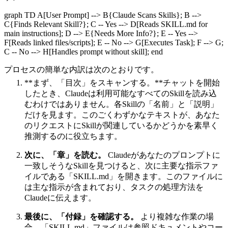
graph TD A[User Prompt] --> B{Claude Scans Skills}; B -->
C{Finds Relevant Skill?}; C -- Yes --> D[Reads SKILL.md for
main instructions]; D --> E{Needs More Info?}; E -- Yes -->
F[Reads linked files/scripts]; E -- No --> G[Executes Task]; F --> G;
C -- No --> H[Handles prompt without skill]; end
プロセスの簡単な内訳は次のとおりです。
**まず、「目次」をスキャンする。**チャットを開始
したとき、Claudeは利用可能なすべてのSkillを読み込
むわけではありません。各Skillの「名前」と「説明」
だけを見ます。このごくわずかなテキストが、あなた
のリクエストにSkillが関連しているかどうかを素早く
推測するのに役立ちます。
次に、「章」を読む。
Claudeがあなたのプロンプトに
一致しそうなSkillを見つけると、次に主要な指示ファ
イルである「SKILL.md」を開きます。このファイルに
は主な指示が含まれており、タスクの処理方法を
Claudeに伝えます。
最後に、「付録」を確認する。
より複雑な作業の場
合、「SKILL.md」ファイルは参照ドキュメントやコー