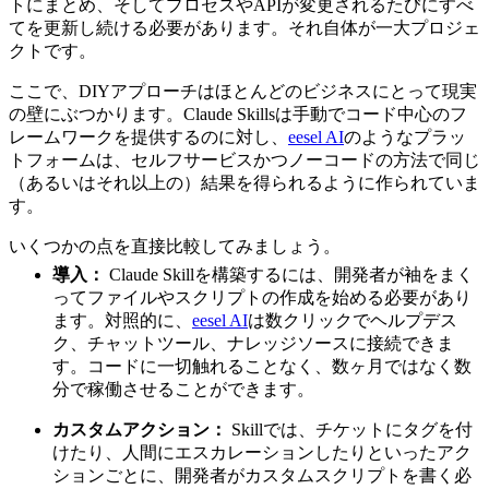
トにまとめ、そしてプロセスやAPIが変更されるたびにすべ
てを更新し続ける必要があります。それ自体が一大プロジェ
クトです。
ここで、DIYアプローチはほとんどのビジネスにとって現実
の壁にぶつかります。Claude Skillsは手動でコード中心のフ
レームワークを提供するのに対し、
eesel AI
のようなプラッ
トフォームは、セルフサービスかつノーコードの方法で同じ
（あるいはそれ以上の）結果を得られるように作られていま
す。
いくつかの点を直接比較してみましょう。
導入：
Claude Skillを構築するには、開発者が袖をまく
ってファイルやスクリプトの作成を始める必要があり
ます。対照的に、
eesel AI
は数クリックでヘルプデス
ク、チャットツール、ナレッジソースに接続できま
す。コードに一切触れることなく、数ヶ月ではなく数
分で稼働させることができます。
カスタムアクション：
Skillでは、チケットにタグを付
けたり、人間にエスカレーションしたりといったアク
ションごとに、開発者がカスタムスクリプトを書く必