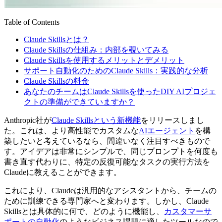
Table of Contents
Claude Skillsとは？
Claude Skillsの仕組み：内部を覗いてみる
Claude Skillsを使用するメリットとデメリット
サポート自動化のためのClaude Skills：実践的な分析
Claude Skillsの料金
あなたのチームはClaude Skillsを使ったDIY AIプロジェ
クトの準備ができていますか？
Anthropic社が
Claude Skillsという新機能
をリリースしまし
た。これは、より高性能でカスタムな
AIエージェント
を構
築したいと考えているなら、間違いなく注目すべきもので
す。アイデアは非常にシンプルで、同じプロンプトを何度も
書き直す代わりに、特定の反復可能なタスクの実行方法を
Claudeに教えることができます。
これにより、Claudeは汎用的なアシスタントから、チームの
ために訓練できる専門家へと変わります。しかし、Claude
Skillsとは具体的に何で、どのように機能し、
カスタマーサ
ポートの自動化
のようなビジネス課題に適したツールなので