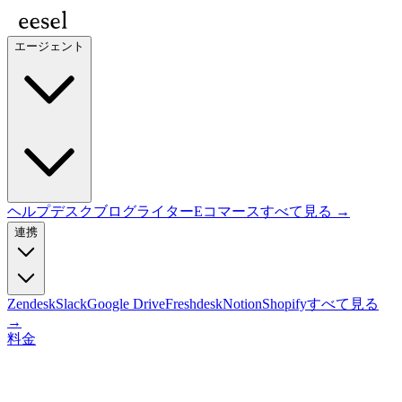
エージェント
ヘルプデスク
ブログライター
Eコマース
すべて見る →
連携
Zendesk
Slack
Google Drive
Freshdesk
Notion
Shopify
すべて見る
→
料金