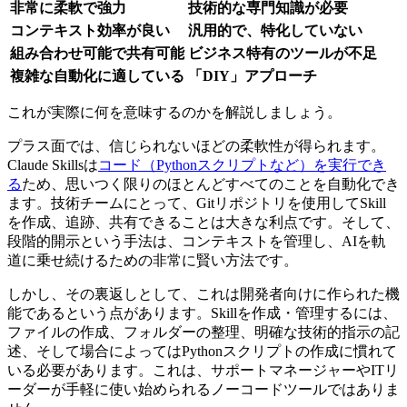
非常に柔軟で強力
技術的な専門知識が必要
コンテキスト効率が良い
汎用的で、特化していない
組み合わせ可能で共有可能
ビジネス特有のツールが不足
複雑な自動化に適している
「DIY」アプローチ
これが実際に何を意味するのかを解説しましょう。
プラス面では、信じられないほどの柔軟性が得られます。
Claude Skillsは
コード（Pythonスクリプトなど）を実行でき
る
ため、思いつく限りのほとんどすべてのことを自動化でき
ます。技術チームにとって、Gitリポジトリを使用してSkill
を作成、追跡、共有できることは大きな利点です。そして、
段階的開示という手法は、コンテキストを管理し、AIを軌
道に乗せ続けるための非常に賢い方法です。
しかし、その裏返しとして、これは開発者向けに作られた機
能であるという点があります。Skillを作成・管理するには、
ファイルの作成、フォルダーの整理、明確な技術的指示の記
述、そして場合によってはPythonスクリプトの作成に慣れて
いる必要があります。これは、サポートマネージャーやITリ
ーダーが手軽に使い始められるノーコードツールではありま