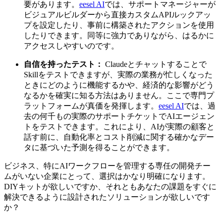
要があります。
eesel AI
では、サポートマネージャーが
ビジュアルビルダーから直接カスタムAPIルックアッ
プを設定したり、事前に構築されたアクションを使用
したりできます。同等に強力でありながら、はるかに
アクセスしやすいのです。
自信を持ったテスト：
Claudeとチャットすることで
Skillをテストできますが、実際の業務が忙しくなった
ときにどのように機能するかや、経済的な影響がどう
なるかを確実に知る方法はありません。ここで専門プ
ラットフォームが真価を発揮します。
eesel AI
では、過
去の何千もの実際のサポートチケットでAIエージェン
トをテストできます。これにより、AIが実際の顧客と
話す前に、自動化率とコスト削減に関する確かなデー
タに基づいた予測を得ることができます。
ビジネス、特にAIワークフローを管理する専任の開発チー
ムがいない企業にとって、選択はかなり明確になります。
DIYキットが欲しいですか、それともあなたの課題をすぐに
解決できるように設計されたソリューションが欲しいです
か？