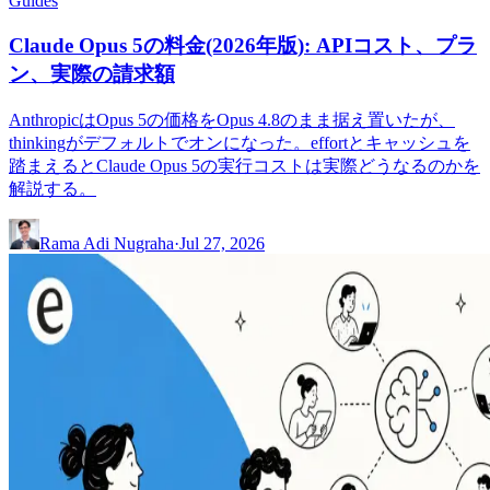
Guides
Claude Opus 5の料金(2026年版): APIコスト、プラ
ン、実際の請求額
AnthropicはOpus 5の価格をOpus 4.8のまま据え置いたが、
thinkingがデフォルトでオンになった。effortとキャッシュを
踏まえるとClaude Opus 5の実行コストは実際どうなるのかを
解説する。
Rama Adi Nugraha
·
Jul 27, 2026