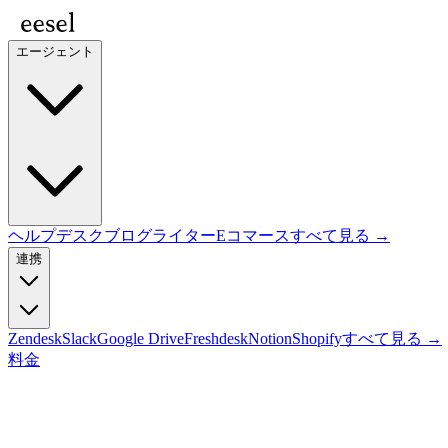
エージェント
ヘルプデスク
ブログライター
Eコマース
すべて見る →
連携
Zendesk
Slack
Google Drive
Freshdesk
Notion
Shopify
すべて見る →
料金