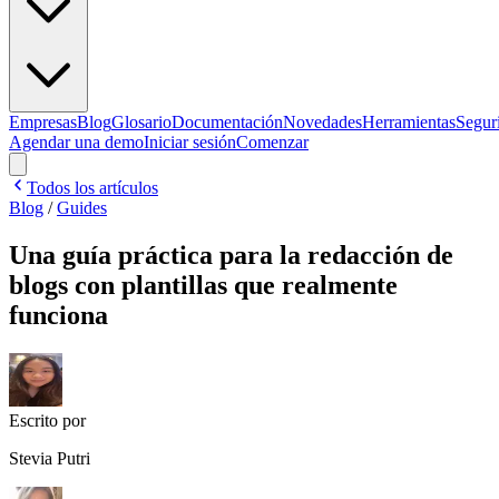
Empresas
Blog
Glosario
Documentación
Novedades
Herramientas
Segur
Agendar una demo
Iniciar sesión
Comenzar
Todos los artículos
Blog
/
Guides
Una guía práctica para la redacción de
blogs con plantillas que realmente
funciona
Escrito por
Stevia Putri