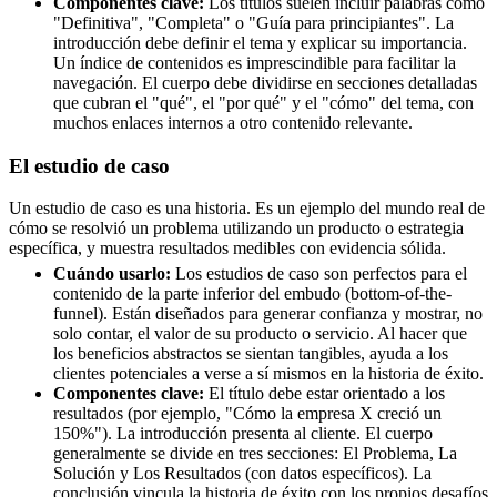
Componentes clave:
Los títulos suelen incluir palabras como
"Definitiva", "Completa" o "Guía para principiantes". La
introducción debe definir el tema y explicar su importancia.
Un índice de contenidos es imprescindible para facilitar la
navegación. El cuerpo debe dividirse en secciones detalladas
que cubran el "qué", el "por qué" y el "cómo" del tema, con
muchos enlaces internos a otro contenido relevante.
El estudio de caso
Un estudio de caso es una historia. Es un ejemplo del mundo real de
cómo se resolvió un problema utilizando un producto o estrategia
específica, y muestra resultados medibles con evidencia sólida.
Cuándo usarlo:
Los estudios de caso son perfectos para el
contenido de la parte inferior del embudo (bottom-of-the-
funnel). Están diseñados para generar confianza y mostrar, no
solo contar, el valor de su producto o servicio. Al hacer que
los beneficios abstractos se sientan tangibles, ayuda a los
clientes potenciales a verse a sí mismos en la historia de éxito.
Componentes clave:
El título debe estar orientado a los
resultados (por ejemplo, "Cómo la empresa X creció un
150%"). La introducción presenta al cliente. El cuerpo
generalmente se divide en tres secciones: El Problema, La
Solución y Los Resultados (con datos específicos). La
conclusión vincula la historia de éxito con los propios desafíos