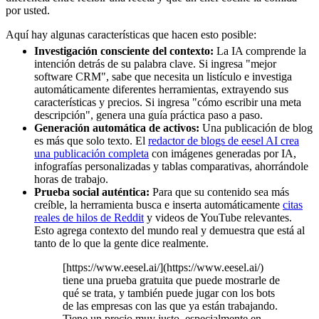
por usted.
Aquí hay algunas características que hacen esto posible:
Investigación consciente del contexto:
La IA comprende la
intención detrás de su palabra clave. Si ingresa "mejor
software CRM", sabe que necesita un listículo e investiga
automáticamente diferentes herramientas, extrayendo sus
características y precios. Si ingresa "cómo escribir una meta
descripción", genera una guía práctica paso a paso.
Generación automática de activos:
Una publicación de blog
es más que solo texto. El
redactor de blogs de eesel AI crea
una publicación completa
con imágenes generadas por IA,
infografías personalizadas y tablas comparativas, ahorrándole
horas de trabajo.
Prueba social auténtica:
Para que su contenido sea más
creíble, la herramienta busca e inserta automáticamente
citas
reales de hilos de Reddit
y videos de YouTube relevantes.
Esto agrega contexto del mundo real y demuestra que está al
tanto de lo que la gente dice realmente.
[https://www.eesel.ai/](https://www.eesel.ai/)
tiene una prueba gratuita que puede mostrarle de
qué se trata, y también puede jugar con los bots
de las empresas con las que ya están trabajando.
Tiene un precio muy justo, especialmente en