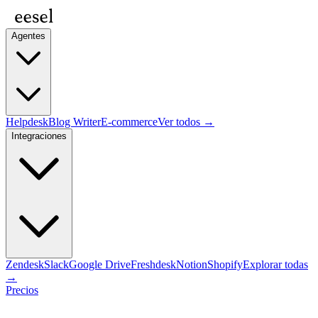
Agentes
Helpdesk
Blog Writer
E-commerce
Ver todos →
Integraciones
Zendesk
Slack
Google Drive
Freshdesk
Notion
Shopify
Explorar todas
→
Precios