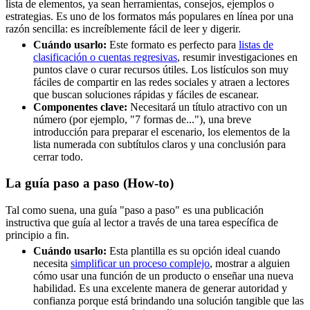
lista de elementos, ya sean herramientas, consejos, ejemplos o
estrategias. Es uno de los formatos más populares en línea por una
razón sencilla: es increíblemente fácil de leer y digerir.
Cuándo usarlo:
Este formato es perfecto para
listas de
clasificación o cuentas regresivas
, resumir investigaciones en
puntos clave o curar recursos útiles. Los listículos son muy
fáciles de compartir en las redes sociales y atraen a lectores
que buscan soluciones rápidas y fáciles de escanear.
Componentes clave:
Necesitará un título atractivo con un
número (por ejemplo, "7 formas de..."), una breve
introducción para preparar el escenario, los elementos de la
lista numerada con subtítulos claros y una conclusión para
cerrar todo.
La guía paso a paso (How-to)
Tal como suena, una guía "paso a paso" es una publicación
instructiva que guía al lector a través de una tarea específica de
principio a fin.
Cuándo usarlo:
Esta plantilla es su opción ideal cuando
necesita
simplificar un proceso complejo
, mostrar a alguien
cómo usar una función de un producto o enseñar una nueva
habilidad. Es una excelente manera de generar autoridad y
confianza porque está brindando una solución tangible que las