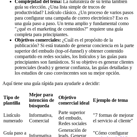
Complejidad del tema:
La naturaleza de su tema también
guía su elección. ¿Una lista simple de trucos de
productividad? Listículo clásico. ¿Un proceso de varios pasos
para configurar una campaña de correo electrónico? Eso es
una guía paso a paso. Un tema amplio y fundamental como
"¿qué es el marketing de contenidos?" requiere una guía
completa para principiantes.
Objetivos comerciales:
¿Cuál es el propósito de la
publicación? Si está tratando de generar conciencia en la parte
superior del embudo (top-of-funnel) y obtener contenido
compartido en redes sociales, los listículos y las guías para
principiantes son fantásticos. Si su objetivo es generar clientes
potenciales (leads) y generar confianza, las guías detalladas y
los estudios de caso convincentes son su mejor opción.
Aquí tiene una guía rápida para ayudarle a decidir:
Mejor para
Tipo de
Objetivo
intención de
Ejemplo de tema
plantilla
comercial ideal
búsqueda
Parte superior
Listículo
Informativa,
"7 formas de mejorar
del embudo,
numerado
Comercial
el servicio al cliente"
Redes sociales
Generación de
Guía paso a
"Cómo configurar
Informativa
leads, Generar