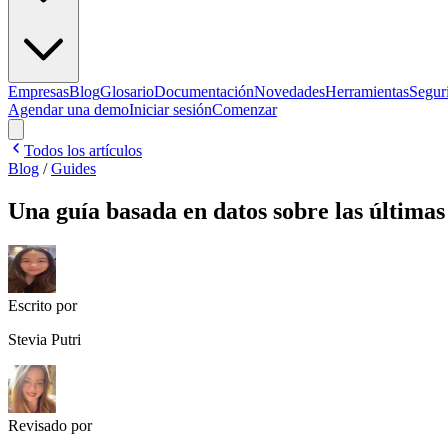
Empresas
Blog
Glosario
Documentación
Novedades
Herramientas
Segur
Agendar una demo
Iniciar sesión
Comenzar
Todos los artículos
Blog
/
Guides
Una guía basada en datos sobre las últimas 
Escrito por
Stevia Putri
Revisado por