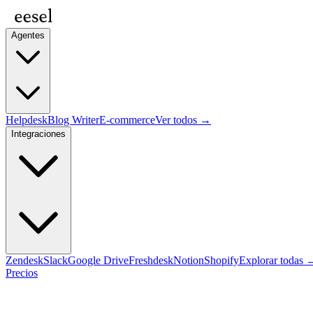
Agentes
Helpdesk
Blog Writer
E-commerce
Ver todos →
Integraciones
Zendesk
Slack
Google Drive
Freshdesk
Notion
Shopify
Explorar todas 
Precios