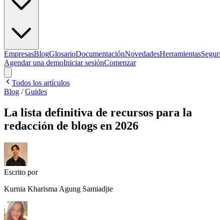
Empresas
Blog
Glosario
Documentación
Novedades
Herramientas
Segur
Agendar una demo
Iniciar sesión
Comenzar
Todos los artículos
Blog
/
Guides
La lista definitiva de recursos para la
redacción de blogs en 2026
Escrito por
Kurnia Kharisma Agung Samiadjie