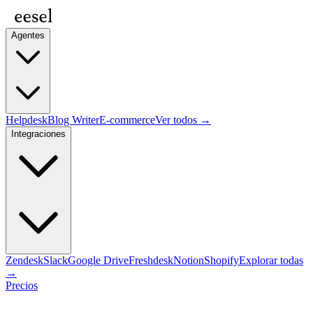
Agentes
Helpdesk
Blog Writer
E-commerce
Ver todos →
Integraciones
Zendesk
Slack
Google Drive
Freshdesk
Notion
Shopify
Explorar todas
→
Precios