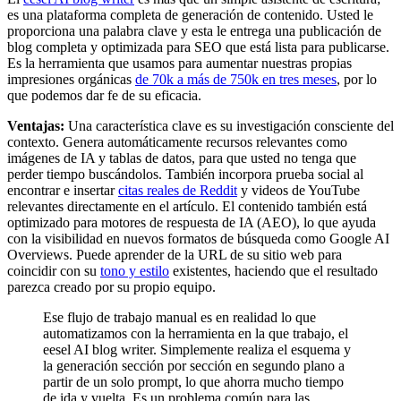
es una plataforma completa de generación de contenido. Usted le
proporciona una palabra clave y esta le entrega una publicación de
blog completa y optimizada para SEO que está lista para publicarse.
Es la herramienta que usamos para aumentar nuestras propias
impresiones orgánicas
de 70k a más de 750k en tres meses
, por lo
que podemos dar fe de su eficacia.
Ventajas:
Una característica clave es su investigación consciente del
contexto. Genera automáticamente recursos relevantes como
imágenes de IA y tablas de datos, para que usted no tenga que
perder tiempo buscándolos. También incorpora prueba social al
encontrar e insertar
citas reales de Reddit
y videos de YouTube
relevantes directamente en el artículo. El contenido también está
optimizado para motores de respuesta de IA (AEO), lo que ayuda
con la visibilidad en nuevos formatos de búsqueda como Google AI
Overviews. Puede aprender de la URL de su sitio web para
coincidir con su
tono y estilo
existentes, haciendo que el resultado
parezca creado por su propio equipo.
Ese flujo de trabajo manual es en realidad lo que
automatizamos con la herramienta en la que trabajo, el
eesel AI blog writer. Simplemente realiza el esquema y
la generación sección por sección en segundo plano a
partir de un solo prompt, lo que ahorra mucho tiempo
de ida y vuelta. Es un problema común para las